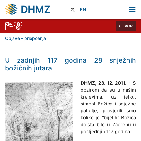
DHMZ
EN
OTVORI
Objave - priopćenja
U zadnjih 117 godina 28 snježnih
božićnih jutara
DHMZ, 23. 12. 2011.
- S
obzirom da su u našim
krajevima, uz jelku,
simbol Božića i snježne
pahulje, provjerili smo
koliko je "bijelih" Božića
doista bilo u Zagrebu u
posljednjih 117 godina.