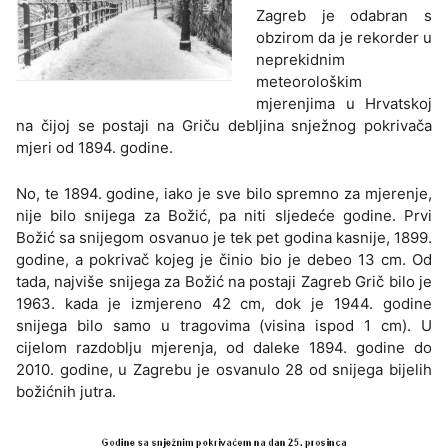
Zagreb je odabran s
obzirom da je rekorder u
neprekidnim
meteorološkim
mjerenjima u Hrvatskoj
na čijoj se postaji na Griču debljina snježnog pokrivača
mjeri od 1894. godine.
No, te 1894. godine, iako je sve bilo spremno za mjerenje,
nije bilo snijega za Božić, pa niti sljedeće godine. Prvi
Božić sa snijegom osvanuo je tek pet godina kasnije, 1899.
godine, a pokrivač kojeg je činio bio je debeo 13 cm. Od
tada, najviše snijega za Božić na postaji Zagreb Grič bilo je
1963. kada je izmjereno 42 cm, dok je 1944. godine
snijega bilo samo u tragovima (visina ispod 1 cm). U
cijelom razdoblju mjerenja, od daleke 1894. godine do
2010. godine, u Zagrebu je osvanulo 28 od snijega bijelih
božićnih jutra.