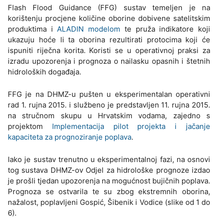
Flash Flood Guidance (FFG) sustav temeljen je na
korištenju procjene količine oborine dobivene satelitskim
produktima i
ALADIN modelom
te pruža indikatore koji
ukazuju hoće li ta oborina rezultirati protocima koji će
ispuniti riječna korita. Koristi se u operativnoj praksi za
izradu upozorenja i prognoza o nailasku opasnih i štetnih
hidroloških događaja.
FFG je na DHMZ-u pušten u eksperimentalan operativni
rad 1. rujna 2015. i službeno je predstavljen 11. rujna 2015.
na stručnom skupu u Hrvatskim vodama, zajedno s
projektom
Implementacija pilot projekta i jačanje
kapaciteta za prognoziranje poplava
.
Iako je sustav trenutno u eksperimentalnoj fazi, na osnovi
tog sustava DHMZ-ov Odjel za hidrološke prognoze izdao
je prošli tjedan upozorenja na mogućnost bujičnih poplava.
Prognoza se ostvarila te su zbog ekstremnih oborina,
nažalost, poplavljeni Gospić, Šibenik i Vodice (slike od 1 do
6).