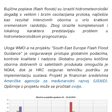
Bujične poplave (flash floods) su izraziti hidrometeorološki
događaj s velikim i brzim oscilacijama protoka, najčešće
kao rezultat intenzivnih oborina u vrlo kratkom
vremenskom razdoblju. Zbog izrazite kompleksnosti i
lokalnog karaktera predstavljaju problem u
hidrometeorološkom prognoziranju.
Uloga WMO-a na projektu "South East Europe Flash Flood
Guidance" je osiguravanje pristupa globalnim podacima,
kontrole kvalitete i nadzora. Globalnu procjenu količine
oborina dobivenih iz satelitskih produkata omogućila je
NOAA, dok je HRC osigurao tehničku podršku za
implementaciju sustava. Projekt je financiran sredstvima
Američke agencije za međunarodni razvoj (USAID)
.
Opširnije o projektu može se pročitati
ovdje
.