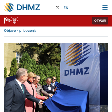
DHMZ
EN
OTVORI
Objave - priopćenja