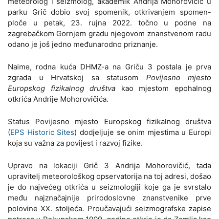
meteorolog i seizmolog, akademik Andrija Mohorovičić u
parku Grič dobio svoj spomenik, otkrivanjem spomen-
ploče u petak, 23. rujna 2022. točno u podne na
zagrebačkom Gornjem gradu njegovom znanstvenom radu
odano je još jedno međunarodno priznanje.
Naime, rodna kuća DHMZ-a na Griču 3 postala je prva
zgrada u Hrvatskoj sa statusom
Povijesno mjesto
Europskog fizikalnog društva
kao mjestom epohalnog
otkrića Andrije Mohorovičića.
Status Povijesno mjesto Europskog fizikalnog društva
(
EPS Historic Sites
) dodjeljuje se onim mjestima u Europi
koja su važna za povijest i razvoj fizike.
Upravo na lokaciji Grič 3 Andrija Mohorovičić, tada
upravitelj meteorološkog opservatorija na toj adresi, došao
je do najvećeg otkrića u seizmologiji koje ga je svrstalo
među najznačajnije prirodoslovne znanstvenike prve
polovine XX. stoljeća. Proučavajući seizmografske zapise