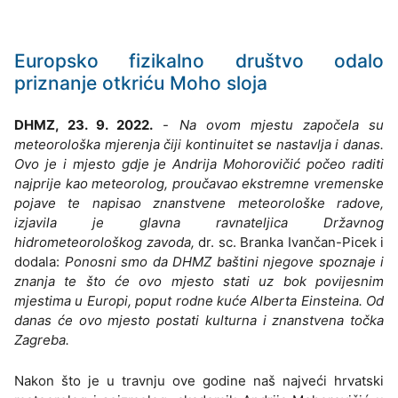
Europsko fizikalno društvo odalo
priznanje otkriću Moho sloja
DHMZ, 23. 9. 2022.
-
Na ovom mjestu započela su
meteorološka mjerenja čiji kontinuitet se nastavlja i danas.
Ovo je i mjesto gdje je Andrija Mohorovičić počeo raditi
najprije kao meteorolog, proučavao ekstremne vremenske
pojave te napisao znanstvene meteorološke radove,
izjavila je glavna ravnateljica Državnog
hidrometeorološkog zavoda,
dr. sc. Branka Ivančan-Picek i
dodala:
Ponosni smo da DHMZ baštini njegove spoznaje i
znanja te što će ovo mjesto stati uz bok povijesnim
mjestima u Europi, poput rodne kuće Alberta Einsteina. Od
danas će ovo mjesto postati kulturna i znanstvena točka
Zagreba.
Nakon što je u travnju ove godine naš najveći hrvatski