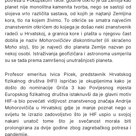
potresa u Pokupskom 1909. godine otkrio je da Zemlja kao
planet nije monolitna kamenita tvorba, nego se sastoji od
slojeva vrlo različita sastava, od kojih je najtanji Zemljina
kora, tlo na kojem živimo. To otkriće se smatra najvećim
znanstvenim otkrićem do kojega je došao neki znanstvenik
radeći u Hrvatskoj, a granica kore i plašta u njegovu čast
dobila je naziv
Mohorovičićev diskontinuitet
(ili skraćeno
Moho sloj
), što je najveći dio planeta Zemlje nazvan po
nekoj osobi. Istraživanja geofizičara i astronoma usmjerila
su se tada prema zamršenoj unutrašnjosti planeta.
Profesor emeritus Ivica Picek, predstavnik Hrvatskog
fizikalnog društva (HFI) ispričao je okupljenima kako je
došlo do nominacije Griča 3 kao Povijesnog mjesta
Europskog fizikalnog društva istaknuvši da je glavni motiv
HIF-a bio povećati vidljivost znanstvenog značaja Andrije
Mohorovičiča u Hrvatskoj gdje je manje poznat nego u
svijetu te izrazio zadovoljstvo što je HIF uspio u svojoj
nakani unatoč tome što je svečanost morala biti
prolongirana za dvije godine zbog zagrebačkog potresa i
pandemije.