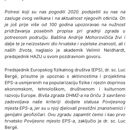
Potresi koji su nas pogodili 2020. podsjetili su nas na
zasluge ovog velikana i na aktualnost njegovih otkrića. On
je još prije više od 100 godina upozoravao na nužnost
pridržavanja posebnih propisa pri gradnji zgrada u
potresnom području. Baština Andrije Mohorovičića živi i
dalje te je neizostavni dio hrvatske i svjetske znanosti, ali i
naših života
, naglasio je akademik Velimir Neidhardt,
predsjednik HAZU u svom pozdravnom govoru.
Predsjednik Europskog fizikalnog društva (EPS), dr. sc. Luc
Bergé, prisutne je upoznao s aktivnostima i projektima
EPS-a usmjerenih na popularizaciju fizike i njezin doprinos
ekonomskom, tehnološkom, društvenom i kulturnom
razvoju Europe.
Bivša zgrada DHMZ-a na Griču 3 savršeno
zadovoljava naše kriteriji dodjele statusa Povijesnog
mjesta EPS-a, jer su u njoj djelovali prestižni znanstvenici i
genijalni geofizičari. Ovu zgradu zapamtit ćemo i kao prvo
hrvatsko Povijesno mjesto EPS-a
, zaključio je dr. sc. Luc
Bergé.