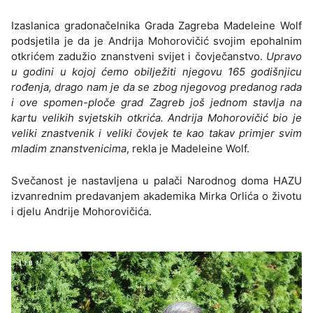
Izaslanica gradonačelnika Grada Zagreba Madeleine Wolf
podsjetila je da je Andrija Mohorovičić svojim epohalnim
otkrićem zadužio znanstveni svijet i čovječanstvo.
Upravo
u godini u kojoj ćemo obilježiti njegovu 165 godišnjicu
rođenja, drago nam je da se zbog njegovog predanog rada
i ove spomen-ploče grad Zagreb još jednom stavlja na
kartu velikih svjetskih otkrića. Andrija Mohorovičić bio je
veliki znastvenik i veliki čovjek te kao takav primjer svim
mladim znanstvenicima
, rekla je Madeleine Wolf.
Svečanost je nastavljena u palači Narodnog doma HAZU
izvanrednim predavanjem akademika Mirka Orlića o životu
i djelu Andrije Mohorovičića.
1
/
8