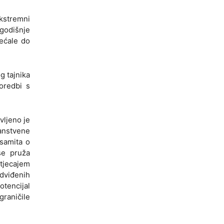
kstremni
ogodišnje
većale do
g tajnika
oredbi s
vljeno je
nanstvene
samita o
se pruža
tjecajem
dviđenih
otencijal
raničile