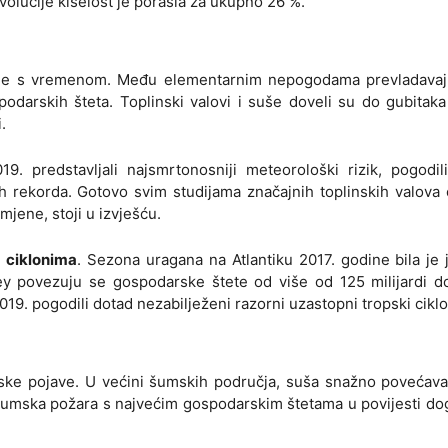
volucije kiselost je porasla za ukupno 26 %.
je s vremenom. Među elementarnim nepogodama prevladavaju
odarskih šteta. Toplinski valovi i suše doveli su do gubitaka
.
19. predstavljali najsmrtonosniji meteorološki rizik, pogodi
ih rekorda. Gotovo svim studijama značajnih toplinskih valova
mjene, stoji u izvješću.
 ciklonima
. Sezona uragana na Atlantiku 2017. godine bila je
ey povezuju se gospodarske štete od više od 125 milijardi do
9. pogodili dotad nezabilježeni razorni uzastopni tropski ciklo
ske pojave. U većini šumskih područja, suša snažno povećava 
šumska požara s najvećim gospodarskim štetama u povijesti do