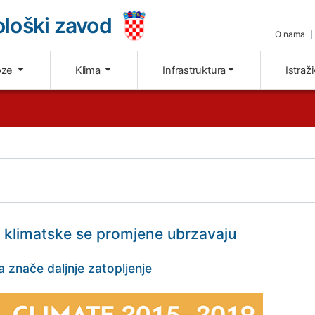
loški zavod
O nama
oze
Klima
Infrastruktura
Istraž
: klimatske se promjene ubrzavaju
 znače daljnje zatopljenje