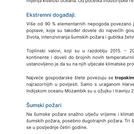
mijenja kiselost oceana. Od početka industrijske re
Ekstremni događaji:
Više od 90 % elementarnih nepogoda povezano 
poplave, koje su također dovele do najvećih gosp
života, intenziviranja šumskih požara i gubitka žetvi
Toplinski valovi, koji su u razdoblju 2015. – 20
kontinente i doveli do brojnih novih temperaturn
ustanovljeno je da su na njih utjecale klimatske pro
Najveće gospodarske štete povezuju se
tropskim
najrazornijih u povijesti. Samo s uraganom Harv
Indijskom oceanu Mozambik su u ožujku i travnju 201
Šumski požari
Na šumske požare snažno utječu vrijeme i klimat
šumskih požara, posebno dugotrajnih požara. Tri 
se u posljednje četiri godine.