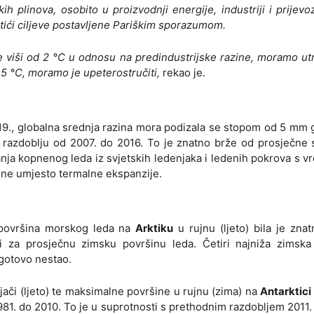
h plinova, osobito u proizvodnji energije, industriji i prijevo
tići ciljeve postavljene Pariškim sporazumom.
 viši od 2 °C u odnosu na predindustrijske razine, moramo utr
,5 °C, moramo je upeterostručiti,
rekao je.
19., globalna srednja razina mora podizala se stopom od 5 mm 
razdoblju od 2007. do 2016. To je znatno brže od prosječne 
panja kopnenog leda iz svjetskih ledenjaka i ledenih pokrova s
ne umjesto termalne ekspanzije.
 površina morskog leda na
Arktiku
u rujnu (ljeto) bila je zna
i i za prosječnu zimsku površinu leda. Četiri najniža zimska
 gotovo nestao.
ači (ljeto) te maksimalne površine u rujnu (zima) na
Antarktici
81. do 2010. To je u suprotnosti s prethodnim razdobljem 2011. 