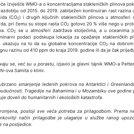
eće izvješće WMO-a o koncentracijama stakleničkih plinova po
razdoblju od 2015. do 2019. zabilježen kontinuiran rast razina 
sida (CO
) i drugih ključnih stakleničkih plinova u atmosferi
2
rda, pri čemu su stope rasta CO
gotovo 20 % više nego u prot
2
na. CO
se u atmosferi zadržava stoljećima, a u oceanima j
2
iminarni podaci podskupa lokacija za opažanje stakleničkih p
. ukazuju na to da su globalne koncentracije CO
na dobrom 
2
nu razinu od 410 ppm do kraja 2019. godine ili da je čak prijeđ
vaju se, već su u porastu,
izjavio je glavni tajnik WMO-a Petter
-ova Samita o klimi.
 ubrzano smanjenje ledenih pokrova na Antarktici i Greenland
 budućnosti. Tragedije na Bahamima i u Mozambiku ove godine
je doveli do humanitarnih i ekoloških katastrofa.
 promjena, postoji sve veća potreba za prilagodbom. Prema 
inkovitiji način prilagodbe je ulaganje u službe ranog upozo
 na posljedice.