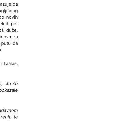
kazuje da
ugljičnog
 do novih
eklih pet
oš duže.
linova za
putu da
u.
i Taalas,
u, što će
 pokazale
nedavnom
renja te