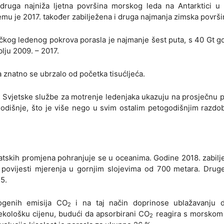
ruga najniža ljetna površina morskog leda na Antarktici u p
emu je 2017. također zabilježena i druga najmanja zimska površi
ičkog ledenog pokrova porasla je najmanje šest puta, s 40 Gt g
lju 2009. – 2017.
znatno se ubrzalo od početka tisućljeća.
ci Svjetske službe za motrenje ledenjaka ukazuju na prosječnu
dišnje, što je više nego u svim ostalim petogodišnjim razdob
imatskih promjena pohranjuje se u oceanima. Godine 2018. zabil
u povijesti mjerenja u gornjim slojevima od 700 metara. Drug
15.
ogenih emisija CO
i na taj način doprinose ublažavanju 
2
 ekološku cijenu, budući da apsorbirani CO
reagira s morskom
2