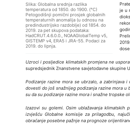
Prat
Slika: Globalna srednja razlika
temperatura od 1850. do 1900. (°C)
je u 
Petogodišnji pomični prosjek globalnih
diok
temperaturnih anomalija (u odnosu na
reko
predindustrijsko razdoblje) od 1854. do
godi
2019. za pet skupova podataka:
HadCRUT.4.6.0.0., NOAAGlobalTemp v5,
Prel
GISTEMP v4, ERA5 i JRA-55. Podaci za
2019
2019. do lipnja.
doseg
Uzroci i posljedice klimatskih promjena ne uspora
supredsjednik Znanstvene savjetodavne skupine UN
Podizanje razine mora se ubrzalo, a zabrinjava i
dovesti do još snažnijeg podizanja razine mora u
su da su podizanje razine mora i snažne tropske olu
Izazovi su golemi. Osim ublažavanja klimatskih
izvješću Globalne komisije za prilagodbu, najuč
obraćanje posebne pažnje na prognoze orijentirane