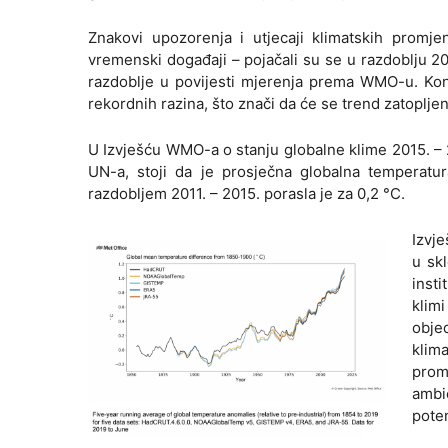
Znakovi upozorenja i utjecaji klimatskih promj
vremenski događaji – pojačali su se u razdoblju 20
razdoblje u povijesti mjerenja prema WMO-u. Konc
rekordnih razina, što znači da će se trend zatopljen
U Izvješću WMO-a o stanju globalne klime 2015. – 2
UN-a, stoji da je prosječna globalna temperatur
razdobljem 2011. – 2015. porasla je za 0,2 °C.
Izvje
u sk
inst
klim
obje
klim
prom
ambi
pote