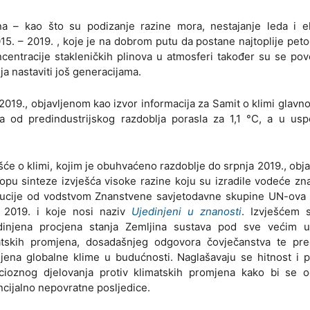
ena – kao što su podizanje razine mora, nestajanje leda i e
15. – 2019. , koje je na dobrom putu da postane najtoplije pet
entracije stakleničkih plinova u atmosferi također su se po
ja nastaviti još generacijama.
019., objavljenom kao izvor informacija za Samit o klimi glavno
a od predindustrijskog razdoblja porasla za 1,1 °C, a u usp
šće o klimi, kojim je obuhvaćeno razdoblje do srpnja 2019., obja
lopu sinteze izvješća visoke razine koju su izradile vodeće z
itucije od vodstvom Znanstvene savjetodavne skupine UN-ova 
i 2019. i koje nosi naziv
Ujedinjeni u znanosti
. Izvješćem 
dinjena procjena stanja Zemljina sustava pod sve većim u
atskih promjena, dosadašnjeg odgovora čovječanstva te pre
jena globalne klime u budućnosti. Naglašavaju se hitnost i p
cioznog djelovanja protiv klimatskih promjena kako bi se og
ncijalno nepovratne posljedice.