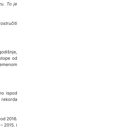
zu. To je
ostručiti
godišnje,
stope od
 vremenom
tno ispod
 rekorda
od 2016.
– 2015. i