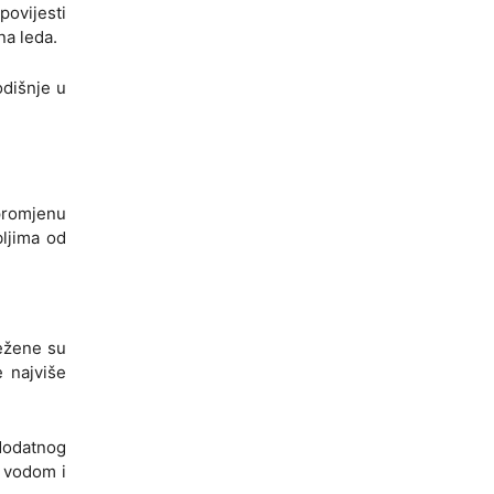
ovijesti
na leda.
odišnje u
 promjenu
ljima od
ježene su
e najviše
dodatnog
 vodom i