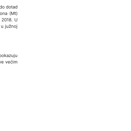
 do dotad
ona (Mt)
o 2018. U
 u južnoj
 pokazuju
Sve većim