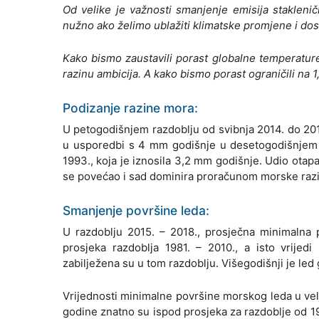
Od velike je važnosti smanjenje emisija staklenički
nužno ako želimo ublažiti klimatske promjene i dos
Kako bismo zaustavili porast globalne temperature
razinu ambicija. A kako bismo porast ograničili na 1
Podizanje razine mora:
U petogodišnjem razdoblju od svibnja 2014. do 20
u usporedbi s 4 mm godišnje u desetogodišnjem 
1993., koja je iznosila 3,2 mm godišnje. Udio ota
se povećao i sad dominira proračunom morske razi
Smanjenje površine leda:
U razdoblju 2015. – 2018., prosječna minimalna
prosjeka razdoblja 1981. – 2010., a isto vrijed
zabilježena su u tom razdoblju. Višegodišnji je led
Vrijednosti minimalne površine morskog leda u velj
godine znatno su ispod prosjeka za razdoblje od 19