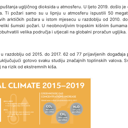
uštanja ugljičnog dioksida u atmosferu. U ljeto 2019. došlo je
a. Ti požari samo su u lipnju u atmosferu ispustili 50 megat
 svih arktičkih požara u istom mjesecu u razdoblju od 2010. d
 veliki šumski požari. U neobnovljivim tropskim kišnim šumama
obuhvatili velika područja i utjecali na globalni proračun ugljika.
 razdoblju od 2015. do 2017. 62 od 77 prijavljenih događaja
uključujući gotovo svaku studiju značajnih toplinskih valova. 
j na rizik od ekstremnih kiša.