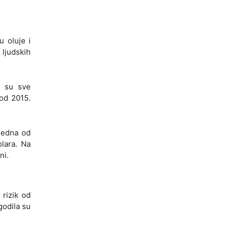
 oluje i
 ljudskih
li su sve
 od 2015.
 jedna od
lara. Na
ni.
rizik od
godila su