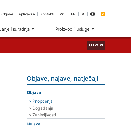
Objave
Aplikacije
Kontakti
PiO
EN
ivanje i suradnja
Proizvodi i usluge
OTVORI
Objave, najave, natječaji
Objave
» Priopćenja
» Događanja
» Zanimljivosti
Najave