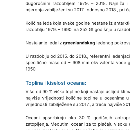
dugoročnim razdobljem 1979. – 2018. Najniža i d
mjerenja zabilježeni su 2017., odnosno 2018., pri č
Količina leda koja svake godine nestane iz antarkt
razdoblju 1979. – 1990. na 252 Gt godišnje u razdob
Nestajanje leda iz
greenlandskog
ledenog pokrova 
U razdoblju od 2015. do 2018., referentni ledenja
specifične mase od − 908 mm ekvivalenta vode go
1950.
Toplina i kiselost oceana:
Više od 90 % viška topline koji nastaje uslijed kl
najviše vrijednosti količine topline u oceanima 
vrijednosti zabilježene su 2017., a treće najviše 20
Oceani apsorbiraju oko 30 % godišnjih antrop
zatopljenja. Međutim, oceani za to plaćaju visoku