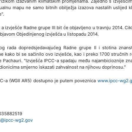
ti rizikom izazvanim klimatskim promjenama. Zajedno s izvješć
alnu mapu ne samo bitnih obilježja izazova nastalih uslijed k
".
, a izvješće Radne grupe III bit će objavljeno u travnju 2014. Ci
 objavom Objedinjenog izvješća u listopadu 2014.
g rada dopredsjedavajućeg Radne grupe II i stotina znanst
me kako bi se sačinilo ovo izvješće, kao i preko 1700 stručnih 
o je Pachauri. "Izvješća IPCC-a spadaju među najambicioznije z
udionicima smjerno iskazati zahvalnost na njihovu doprinosu."
PCC-a (WGII AR5) dostupno je putem poveznica
www.ipcc-wg2.
8035882519
a@ipcc-wg2.gov