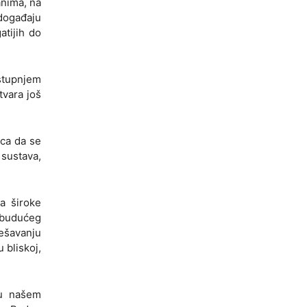
anima, na
 događaju
atijih do
 stupnjem
tvara još
ica da se
 sustava,
a široke
e budućeg
ješavanju
 bliskoj,
 u našem