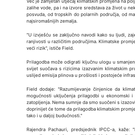
Već je zamjetan utjecaj klimatskih promjena na pol
zalihe vode, pa i na izvore sredstava za život u ne
posvuda, od tropskih do polarnih područja, od mal
najsiromašnijih zemalja.
"U izvješću se zaključno navodi kako su ljudi, zaje
ranjivosti u različitim područjima. Klimatske prom
veći rizik", ističe Field.
Prilagodba može odigrati ključnu ulogu u smanjenj
svijet suočava s rizicima izazvanim klimatskim p
uslijed emisija plinova u prošlosti i postojeće infra
Field dodaje: "Razumijevanje činjenice da klima
mogućnosti uključenja prilagodbi u ekonomski i d
zatopljenja. Nema sumnje da smo suočeni s izazovim
doprinijet će tome da prilagodba klimatskim promje
tako i u daljoj budućnosti."
Rajendra Pachauri, predsjednik IPCC-a, kaže: 