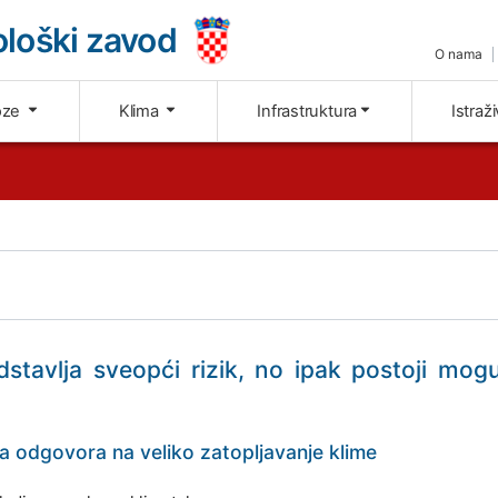
loški zavod
O nama
oze
Klima
Infrastruktura
Istraž
stavlja sveopći rizik, no ipak postoji mog
a odgovora na veliko zatopljavanje klime