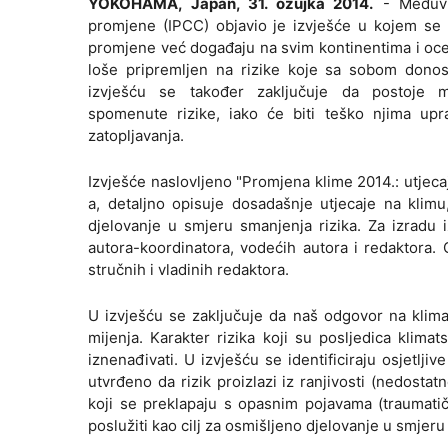
YOKOHAMA, Japan, 31. ožujka 2014.
- Međuvl
promjene (IPCC) objavio je izvješće u kojem se
promjene već događaju na svim kontinentima i oce
loše pripremljen na rizike koje sa sobom dono
izvješću se također zaključuje da postoje 
spomenute rizike, iako će biti teško njima upra
zatopljavanja.
Izvješće naslovljeno "Promjena klime 2014.: utjecaji
a, detaljno opisuje dosadašnje utjecaje na klim
djelovanje u smjeru smanjenja rizika. Za izradu
autora-koordinatora, vodećih autora i redaktora.
stručnih i vladinih redaktora.
U izvješću se zaključuje da naš odgovor na klima
mijenja. Karakter rizika koji su posljedica klima
iznenađivati. U izvješću se identificiraju osjetlji
utvrđeno da rizik proizlazi iz ranjivosti (nedostatn
koji se preklapaju s opasnim pojavama (traumati
poslužiti kao cilj za osmišljeno djelovanje u smjeru