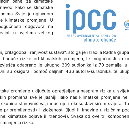
adin panel za klimatske
 navodi kako se klimatske
anima. Svijet je uglavnom
se klimatske promjene. U
mogućnosti odgovora na
vljati u uvjetima velikog
, prilagodba i ranjivost sustava", što ga je izradila Radna grupa
u, buduće rizike od klimatskih promjena, te mogućnosti za uč
 izvješća odabrano je ukupno 309 sudionika iz 70 zemalja, u 
 Oni su osigurali pomoć daljnjih 436 autora-suradnika, te uk
tske promjene uključuje opredjeljenja naspram rizika u svijet
tskih promjena sve je jasniji, iako nas klimatske promjene ne
ve skupine stanovništva, industrije i ekosustavi širom svijeta. T
e pripremljenosti) i izloženosti (ljudi ili imovine u rizičnim po
čne klimatske pojave ili trendovi). Svaka od ove tri kompone
 smanjenja rizika.