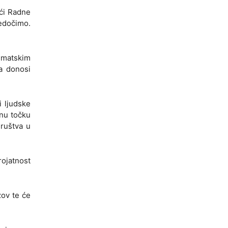
ući Radne
jedočimo.
limatskim
a donosi
i ljudske
znu točku
društva u
rojatnost
zov te će