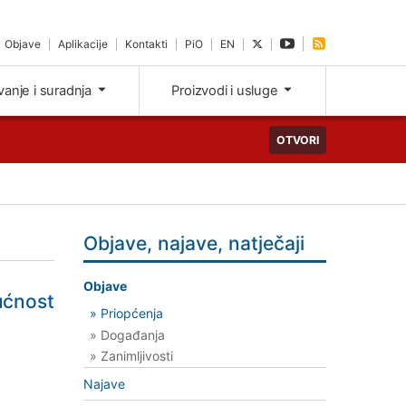
Objave
Aplikacije
Kontakti
PiO
EN
ivanje i suradnja
Proizvodi i usluge
OTVORI
Objave, najave, natječaji
Objave
ućnost
» Priopćenja
» Događanja
» Zanimljivosti
Najave