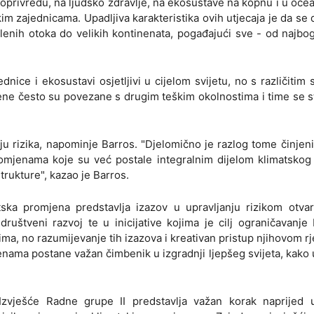
joprivredu, na ljudsko zdravlje, na ekosustave na kopnu i u oce
kim zajednicama. Upadljiva karakteristika ovih utjecaja je da se
enih otoka do velikih kontinenata, pogađajući sve - od najbog
dnice i ekosustavi osjetljivi u cijelom svijetu, no s različitim
jene često su povezane s drugim teškim okolnostima i time se s
u rizika, napominje Barros. "Djelomično je razlog tome činjen
romjenama koje su već postale integralnim dijelom klimatskog
strukture", kazao je Barros.
tska promjena predstavlja izazov u upravljanju rizikom otvar
ruštveni razvoj te u inicijative kojima je cilj ograničavanj
a, no razumijevanje tih izazova i kreativan pristup njihovom r
nama postane važan čimbenik u izgradnji ljepšeg svijeta, kako u
"Izvješće Radne grupe II predstavlja važan korak naprijed