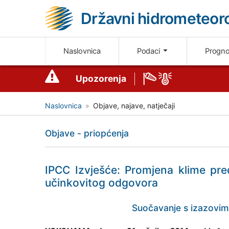
Državni hidrometeoro
Naslovnica
Podaci
Progn
Upozorenja
Naslovnica
Objave, najave, natječaji
Objave - priopćenja
IPCC Izvješće: Promjena klime pred
učinkovitog odgovora
Suočavanje s izazovim