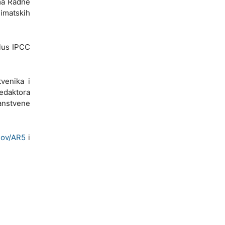
ima Radne
limatskih
klus IPCC
venika i
redaktora
nanstvene
gov/AR5
i