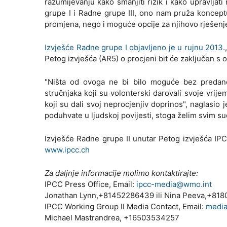
razumijevanju kako smanjiti rizik i kako upravlja
grupe I i Radne grupe III, ono nam pruža konceptu
promjena, nego i moguće opcije za njihovo rješenje
Izvješće Radne grupe I objavljeno je u rujnu 2013.
Petog izvješća (AR5) o procjeni bit će zaključen s
"Ništa od ovoga ne bi bilo moguće bez predano
stručnjaka koji su volonterski darovali svoje vrije
koji su dali svoj neprocjenjiv doprinos", naglasi
poduhvate u ljudskoj povijesti, stoga želim svim s
Izvješće Radne grupe II unutar Petog izvješća I
www.ipcc.ch
Za daljnje informacije molimo kontaktirajte:
IPCC Press Office, Email:
ipcc-media@wmo.int
Jonathan Lynn,+81452286439 ili Nina Peeva,+81
IPCC Working Group II Media Contact, Email:
medi
Michael Mastrandrea, +16503534257