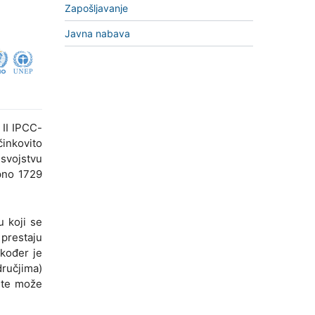
Zapošljavanje
Javna nabava
 II IPCC-
inkovito
svojstvu
upno 1729
u koji se
 prestaju
akođer je
dručjima)
nte može