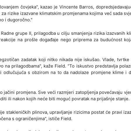
elovanjem čovjeka", kazao je Vincente Barros, dopredsjedavaj
i za rizike izazvane klimatskim promjenama kojima već sada sv
čno i dugoročno."
adne grupe II, prilagodba u cilju smanjenja rizika izazvanih k
reakcije na prošle događaje nego priprema za budućnost koj
zotičan zadatak koji nitko nikada nije iskušao. Vlade, tvrtke 
vo na prilagodbama", kaže Field. "To iskustvo predstavlja pola
iti odlučujuća s obzirom na to da nadolaze promjene klime i 
o jačini promjena. Sve veći razmjeri zatopljenja povećavaju vje
aditi ili nakon kojih neće biti moguć povratak na prijašnje stanje.
je stakleničkih plinova, upravljanje rizicima postat će pravi iza
očena s ograničenjima", ističe Field.