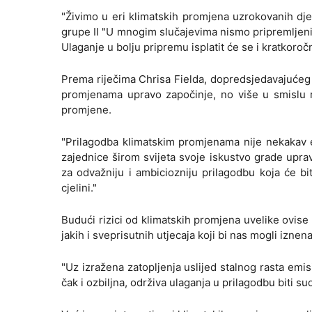
"Živimo u eri klimatskih promjena uzrokovanih dj
grupe II "U mnogim slučajevima nismo pripremljen
Ulaganje u bolju pripremu isplatit će se i kratkoro
Prema riječima Chrisa Fielda, dopredsjedavajućeg R
promjenama upravo započinje, no više u smislu 
promjene.
"Prilagodba klimatskim promjenama nije nekakav eg
zajednice širom svijeta svoje iskustvo grade upra
za odvažniju i ambiciozniju prilagodbu koja će b
cjelini."
Budući rizici od klimatskih promjena uvelike ovise 
jakih i sveprisutnih utjecaja koji bi nas mogli iznen
"Uz izražena zatopljenja uslijed stalnog rasta emisi
čak i ozbiljna, održiva ulaganja u prilagodbu biti su