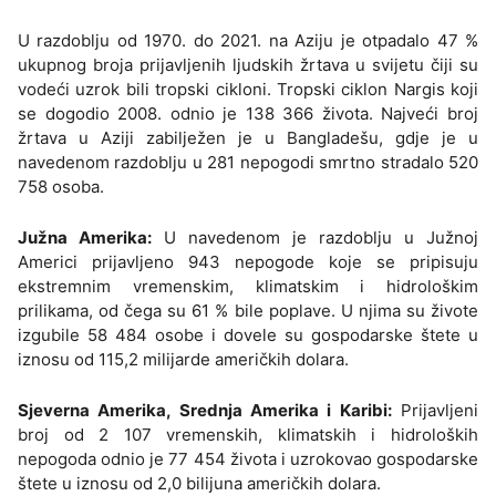
U razdoblju od 1970. do 2021. na Aziju je otpadalo 47 %
ukupnog broja prijavljenih ljudskih žrtava u svijetu čiji su
vodeći uzrok bili tropski cikloni. Tropski ciklon Nargis koji
se dogodio 2008. odnio je 138 366 života. Najveći broj
žrtava u Aziji zabilježen je u Bangladešu, gdje je u
navedenom razdoblju u 281 nepogodi smrtno stradalo 520
758 osoba.
Južna Amerika:
U navedenom je razdoblju u Južnoj
Americi prijavljeno 943 nepogode koje se pripisuju
ekstremnim vremenskim, klimatskim i hidrološkim
prilikama, od čega su 61 % bile poplave. U njima su živote
izgubile 58 484 osobe i dovele su gospodarske štete u
iznosu od 115,2 milijarde američkih dolara.
Sjeverna Amerika, Srednja Amerika i Karibi:
Prijavljeni
broj od 2 107 vremenskih, klimatskih i hidroloških
nepogoda odnio je 77 454 života i uzrokovao gospodarske
štete u iznosu od 2,0 bilijuna američkih dolara.