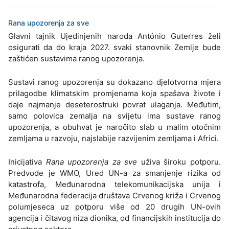
Rana upozorenja za sve
Glavni tajnik Ujedinjenih naroda António Guterres želi
osigurati da do kraja 2027. svaki stanovnik Zemlje bude
zaštićen sustavima ranog upozorenja.
Sustavi ranog upozorenja su dokazano djelotvorna mjera
prilagodbe klimatskim promjenama koja spašava živote i
daje najmanje deseterostruki povrat ulaganja. Međutim,
samo polovica zemalja na svijetu ima sustave ranog
upozorenja, a obuhvat je naročito slab u malim otočnim
zemljama u razvoju, najslabije razvijenim zemljama i Africi.
Inicijativa
Rana upozorenja za sve
uživa široku potporu.
Predvode je WMO, Ured UN-a za smanjenje rizika od
katastrofa, Međunarodna telekomunikacijska unija i
Međunarodna federacija društava Crvenog križa i Crvenog
polumjeseca uz potporu više od 20 drugih UN-ovih
agencija i čitavog niza dionika, od financijskih institucija do