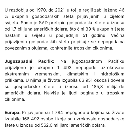
U razdoblju od 1970. do 2021. u toj je regiji zabilježeno 46
% ukupnih gospodarskih šteta prijavljenih u cijelom
svijetu. Samo je SAD pretrpio gospodarske štete u iznosu
od 1,7 bilijuna američkih dolara, što čini 39 % ukupnih šteta
nastalih u svijetu u posljednjih 51 godinu. Većina
prijavljenih gospodarskih šteta pripisuje se nepogodama
povezanim s olujama, konkretnije tropskim ciklonima.
Jugozapadni Pacifik:
Na jugozapadnom Pacifiku
prijavljeno je ukupno 1 493 nepogode uzrokovane
ekstremnim vremenskim, klimatskim i hidrološkim
prilikama. U njima je živote izgubila 66 951 osoba i dovele
su gospodarske štete u iznosu od 185,8 milijarde
američkih dolara. Najviše je ljudi poginulo u tropskim
ciklonima.
Europa:
Prijavljene su 1 784 nepogode u kojima su živote
izgubile 166 492 osobe i koje su uzrokovale gospodarske
štete u iznosu od 562,0 milijardi američkih dolara.