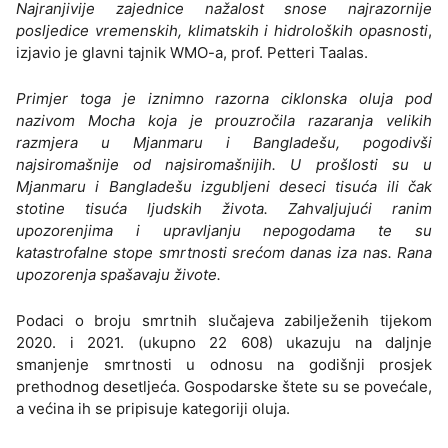
Najranjivije zajednice nažalost snose najrazornije
posljedice vremenskih, klimatskih i hidroloških opasnosti
,
izjavio je glavni tajnik WMO-a, prof. Petteri Taalas.
Primjer toga je iznimno razorna ciklonska oluja pod
nazivom Mocha koja je prouzročila razaranja velikih
razmjera u Mjanmaru i Bangladešu, pogodivši
najsiromašnije od najsiromašnijih. U prošlosti su u
Mjanmaru i Bangladešu izgubljeni deseci tisuća ili čak
stotine tisuća ljudskih života. Zahvaljujući ranim
upozorenjima i upravljanju nepogodama te su
katastrofalne stope smrtnosti srećom danas iza nas. Rana
upozorenja spašavaju živote.
Podaci o broju smrtnih slučajeva zabilježenih tijekom
2020. i 2021. (ukupno 22 608) ukazuju na daljnje
smanjenje smrtnosti u odnosu na godišnji prosjek
prethodnog desetljeća. Gospodarske štete su se povećale,
a većina ih se pripisuje kategoriji oluja.