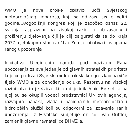
WMO je nove brojke objavio uoči Svjetskog
meteorološkog kongresa, koji se održava svake četiri
godine.Ovogodišnji kongres koji je započeo danas 22.
svibnja raspravom na visokoj razini o ubrzavanju i
proširenju djelovanja čiji je cilj osigurati da se do kraja
2027. cjelokupno stanovništvo Zemlje obuhvati uslugama
ranog upozorenja.
Inicijativa Ujedinjenih naroda pod nazivom Rana
upozorenja za sve jedan je od glavnih strateških prioriteta
koje će podržati Svjetski meteorološki kongres kao najviše
tijelo WMO-a za donošenje odluka. Raspravu na visokoj
razini otvorio je švicarski predsjednik Alain Berset, a na
njoj su se okupili vodeći predstavnici UN-ovih agencija,
razvojnih banaka, vlada i nacionalnih meteoroloških i
hidroloških službi koji su odgovorni za izdavanje ranih
upozorenja. Iz Hrvatske sudjeluje dr. sc. Ivan Güttler,
zamjenik glavne ravnateljice DHMZ-a.