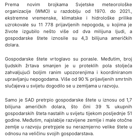
Prema novim brojkama Svjetske meteorološke
organizacije (WMO) u razdoblju od 1970. do 2021.,
ekstremne vremenske, klimatske i hidrološke prilike
uzrokovale su 11 778 prijavljenih nepogoda, u kojima je
živote izgubilo nešto više od dva milijuna ljudi, a
gospodarske štete iznosile su 4,3 bilijuna američkih
dolara.
Gospodarske štete vrtoglavo su porasle. Međutim, broj
ljudskih žrtava smanjen je u proteklih pola stoljeća
zahvaljujući boljim ranim upozorenjima i koordiniranom
upravljanju nepogodama. Više od 90 % prijavljenih smrtnih
slučajeva u svijetu dogodilo se u zemljama u razvoju.
Samo je SAD pretrpio gospodarske štete u iznosu od 1,7
bilijuna američkih dolara, što čini 39 % ukupnih
gospodarskih šteta nastalih u svijetu tijekom posljednje 51
godine. Međutim, najslabije razvijene zemlje i male otočne
zemlje u razvoju pretrpjele su nerazmjerno velike štete u
odnosu na veličinu svojih gospodarstava.