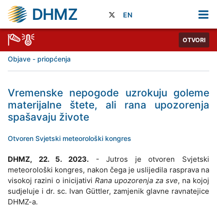
DHMZ
EN
OTVORI
Objave - priopćenja
Vremenske nepogode uzrokuju goleme
materijalne štete, ali rana upozorenja
spašavaju živote
Otvoren Svjetski meteorološki kongres
DHMZ, 22. 5. 2023.
- Jutros je otvoren Svjetski
meteorološki kongres, nakon čega je uslijedila rasprava na
visokoj razini o inicijativi
Rana upozorenja za sve
, na kojoj
sudjeluje i dr. sc. Ivan Güttler, zamjenik glavne ravnatejice
DHMZ-a.