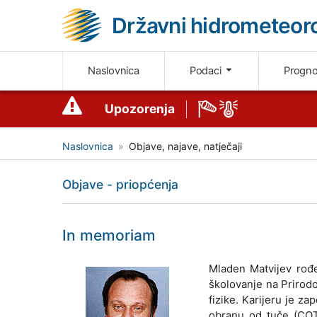
Državni hidrometeoro
Naslovnica
Podaci
Progn
Upozorenja
Naslovnica
Objave, najave, natječaji
Objave - priopćenja
In memoriam
Mladen Matvijev rođe
školovanje na Prirod
fizike. Karijeru je 
obranu od tuče (COT)