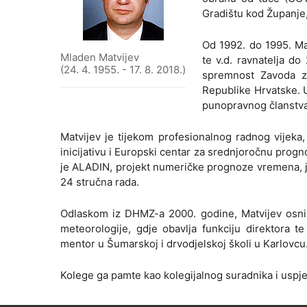
Gradištu kod Županje,
Od 1992. do 1995. Ma
Mladen Matvijev
te v.d. ravnatelja do
(24. 4. 1955. - 17. 8. 2018.)
spremnost Zavoda za
Republike Hrvatske. U
punopravnog članstva
Matvijev je tijekom profesionalnog radnog vijeka
inicijativu i Europski centar za srednjoročnu pro
je ALADIN, projekt numeričke prognoze vremena, jo
24 stručna rada.
Odlaskom iz DHMZ-a 2000. godine, Matvijev osniva
meteorologije, gdje obavlja funkciju direktora 
mentor u Šumarskoj i drvodjelskoj školi u Karlovcu
Kolege ga pamte kao kolegijalnog suradnika i uspješ