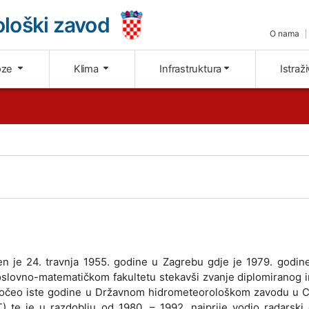
loški zavod
O nama
oze
Klima
Infrastruktura
Istraž
n je 24. travnja 1955. godine u Zagrebu gdje je 1979. godine
oslovno-matematičkom fakultetu stekavši zvanje diplomiranog 
započeo iste godine u Državnom hidrometeorološkom zavodu u C
 te je u razdoblju od 1980. – 1992. najprije vodio radarski 