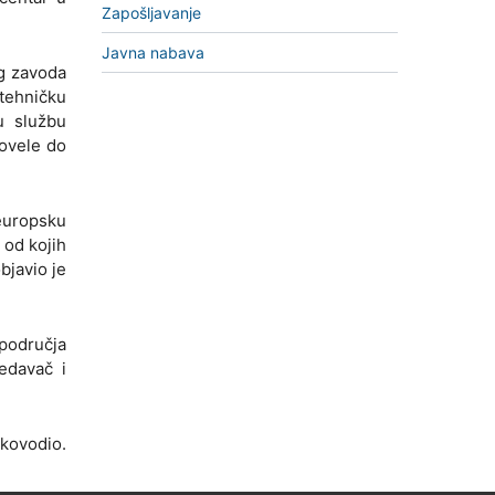
Zapošljavanje
Javna nabava
g zavoda
 tehničku
u službu
dovele do
oeuropsku
 od kojih
bjavio je
 područja
edavač i
ukovodio.