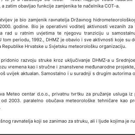
 a zatim obavljao funkcije zamjenika te načelnika COT-a.
tvijev je bio zamjenik ravnatelja Državnog hidrometeorološko
 2000. godine. Bio je operativni voditelj aktivnosti vezanih za
 rad u ratnim uvjetima te njegovu tranziciju u samostaln
 tom periodu, 1992., DHMZ je obavio i sve aktivnosti koje su 
 Republike Hrvatske u Svjetsku meteorološku organizaciju.
, pridonio razvoju struke kroz uključivanje DHMZ-a u Srednj
gnozu vremena kao i stručne i znanstvene međunarodne projekte,
š uvijek aktualan. Samostalno i u suradnji s drugim autorima o
 Meteo centar d.o.o., privatnu tvrtku za pružanje usluga iz
te od 2003. paralelno obučava meteorološke tehničare kao pr
.
nog ravnatelja koji se zanimao za struku, ali i ljude kojima je r