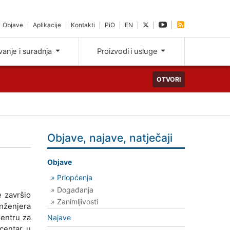
Objave
Aplikacije
Kontakti
PiO
EN
ivanje i suradnja
Proizvodi i usluge
OTVORI
Objave, najave, natječaji
Objave
» Priopćenja
» Događanja
 završio
» Zanimljivosti
inženjera
entru za
Najave
centar u