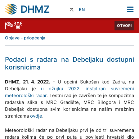
DHMZ
EN
OTVORI
Objave - priopćenja
Podaci s radara na Debeljaku dostupni
korisnicima
DHMZ, 21. 4. 2022.
- U općini Sukošan kod Zadra, na
Debeljaku je
u ožujku 2022. instaliran suvremeni
meteorološki radar
. Testni rad je završen te je kompozitna
radarska slika s MRC Gradište, MRC Bilogora i MRC
Debeljak dostupna svim korisnicima na našim mrežnim
stranicama
ovdje
.
Meteorološki radar na Debeljaku prvi je od tri suvremena
radara kojima će po prvi puta u povijesti hrvatski dio