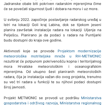
Jadranske obale biti pokriven radarskim mjerenjima čime
će se povećati sigurnost ljudi i dobara na moru i uz more.
U svibnju 2022. započinje postavljanje radarskog uređaj u
Istri na lokaciji Goli kraj Labina, dok se tijekom jeseni
planira završetak instalacije radara na lokaciji Uljenje na
Pelješcu. Planirano je da podaci s radara na Puntijarki
budu dostupni do kraja ove godine.
Aktivnosti koje se provode
Projektom modernizacije
meteorološke motriteljske mreže u RH-METMONIC
rezultirat će potpunom pokrivenošću kopna i teritorijalnog
mora Hrvatske meteorološkim i oceanografskim
mjerenjima. Od ukupno šest planiranih meteoroloških
radara, čija je instalacija važan dio ovog projekta, trenutno
su već tri radara u funkciji te su njihovi podaci dostupni
široj javnosti.
Projekt METMONIC se provodi uz podršku
Ministarstva
gospodarstva i održivog razvoja
,
Ministarstva regionalnog