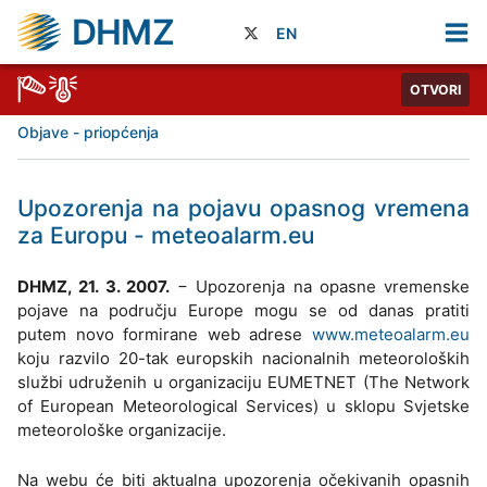
DHMZ
EN
OTVORI
Objave - priopćenja
Upozorenja na pojavu opasnog vremena
za Europu - meteoalarm.eu
DHMZ, 21. 3. 2007.
− Upozorenja na opasne vremenske
pojave na području Europe mogu se od danas pratiti
putem novo formirane web adrese
www.meteoalarm.eu
koju razvilo 20-tak europskih nacionalnih meteoroloških
službi udruženih u organizaciju EUMETNET (The Network
of European Meteorological Services) u sklopu Svjetske
meteorološke organizacije.
Na webu će biti aktualna upozorenja očekivanih opasnih