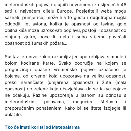
meteoroloških pojava i olujnih nevremena za sljedećih 48
sati u najvećem dijelu Europe. Posjetitelji weba mogu
saznati, primjerice, može li vrlo gusta i dugotrajna magla
odgoditi let aviona, kolika je opasnost od lavina, gdje
obilna kiša može uzrokovati poplavu, postoji li opasnost od
olujnog vjetra, hoće li toplo i suho vrijeme povećati
opasnost od šumskih požara...
Sustav je univerzalno razumljiv jer upotrebljava simbole i
bojom kodirane karte. Svako područje na kojem se
prognoziraju opasne vremenske pojave označeno je
bojama, od crvene, koja upozorava na veliku opasnost,
preko narančaste (umjerena opasnost) i žute (mala
opasnost) do zelene koja obavještava da se takve pojave
ne očekuju. Razine upozorenja u jasnom su odnosu s
meteorološkim pojavama, mogućim štetama i
preporučenim ponašanjem, kako bi se štete izbjegle ili
ublažile.
Tko će imati koristi od Meteoalarma