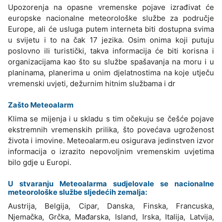
Upozorenja na opasne vremenske pojave izrađivat će
europske nacionalne meteorološke službe za područje
Europe, ali će usluga putem interneta biti dostupna svima
u svijetu i to na čak 17 jezika. Osim onima koji putuju
poslovno ili turistički, takva informacija će biti korisna i
organizacijama kao što su službe spašavanja na moru i u
planinama, planerima u onim djelatnostima na koje utječu
vremenski uvjeti, dežurnim hitnim službama i dr
Zašto Meteoalarm
Klima se mijenja i u skladu s tim očekuju se češće pojave
ekstremnih vremenskih prilika, što povećava ugroženost
života i imovine. Meteoalarm.eu osigurava jedinstven izvor
informacija o izrazito nepovoljnim vremenskim uvjetima
bilo gdje u Europi.
U stvaranju Meteoalarma sudjelovale se nacionalne
meteorološke službe sljedećih zemalja:
Austrija, Belgija, Cipar, Danska, Finska, Francuska,
Njemačka, Grčka, Mađarska, Island, Irska, Italija, Latvija,