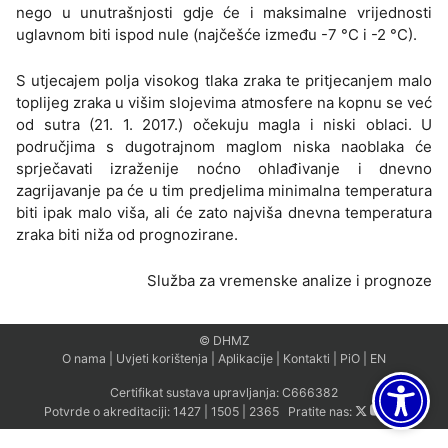
nego u unutrašnjosti gdje će i maksimalne vrijednosti
uglavnom biti ispod nule (najčešće između -7 °C i -2 °C).
S utjecajem polja visokog tlaka zraka te pritjecanjem malo
toplijeg zraka u višim slojevima atmosfere na kopnu se već
od sutra (21. 1. 2017.) očekuju magla i niski oblaci. U
područjima s dugotrajnom maglom niska naoblaka će
sprječavati izraženije noćno ohlađivanje i dnevno
zagrijavanje pa će u tim predjelima minimalna temperatura
biti ipak malo viša, ali će zato najviša dnevna temperatura
zraka biti niža od prognozirane.
Služba za vremenske analize i prognoze
© DHMZ
O nama
|
Uvjeti korištenja
|
Aplikacije
|
Kontakti
|
PiO
|
EN
Certifikat sustava upravljanja:
C666382
Potvrde o akreditaciji:
1427
|
1505
|
2365
Pratite nas: