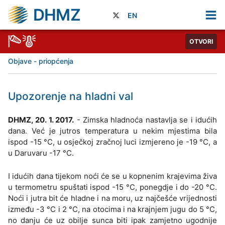
DHMZ
EN
OTVORI
Objave - priopćenja
Upozorenje na hladni val
DHMZ, 20. 1. 2017.
- Zimska hladnoća nastavlja se i idućih
dana. Već je jutros temperatura u nekim mjestima bila
ispod -15 °C, u osječkoj zračnoj luci izmjereno je -19 °C, a
u Daruvaru -17 °C.
I idućih dana tijekom noći će se u kopnenim krajevima živa
u termometru spuštati ispod -15 °C, ponegdje i do -20 °C.
Noći i jutra bit će hladne i na moru, uz najčešće vrijednosti
između -3 °C i 2 °C, na otocima i na krajnjem jugu do 5 °C,
no danju će uz obilje sunca biti ipak zamjetno ugodnije