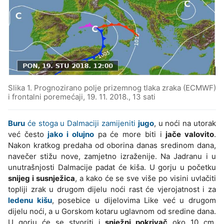
Slika 1. Prognozirano polje prizemnog tlaka zraka (ECMWF)
i frontalni poremećaji, 19. 11. 2018., 13 sati
Buru
će stoga u Dalmaciji zamijeniti
jugo
, u noći na utorak
već često
jako i olujno
pa će more biti i
jače valovito
.
Nakon kratkog predaha od oborina danas sredinom dana,
navečer stižu nove, zamjetno izraženije. Na Jadranu i u
unutrašnjosti Dalmacije padat će kiša. U gorju u početku
snijeg i susnježica
, a kako će se sve više po visini uvlačiti
topliji zrak u drugom dijelu noći rast će vjerojatnost i za
ledenu kišu
, posebice u dijelovima Like već u drugom
dijelu noći, a u Gorskom kotaru uglavnom od sredine dana.
U gorju će se stvoriti i
snježni pokrivač
oko 10 cm,