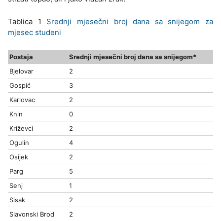
Tablica 1
Srednji mjesečni broj dana sa snijegom za
mjesec studeni
Postaja
Srednji mjesečni broj dana sa snijegom*
Bjelovar
2
Gospić
3
Karlovac
2
Knin
0
Križevci
2
Ogulin
4
Osijek
2
Parg
5
Senj
1
Sisak
2
Slavonski Brod
2