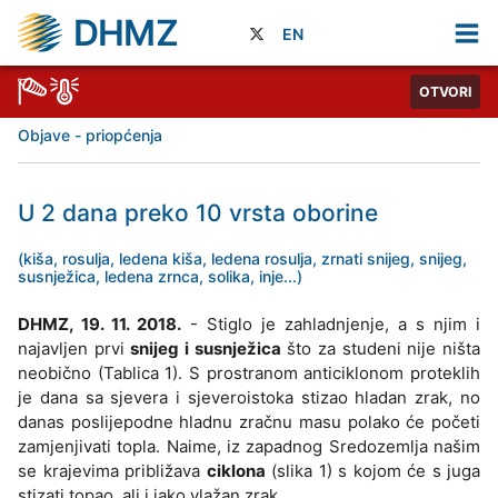
DHMZ
EN
OTVORI
Objave - priopćenja
U 2 dana preko 10 vrsta oborine
(kiša, rosulja, ledena kiša, ledena rosulja, zrnati snijeg, snijeg,
susnježica, ledena zrnca, solika, inje...)
DHMZ, 19. 11. 2018.
- Stiglo je zahladnjenje, a s njim i
najavljen prvi
snijeg i susnježica
što za studeni nije ništa
neobično (Tablica 1). S prostranom anticiklonom proteklih
je dana sa sjevera i sjeveroistoka stizao hladan zrak, no
danas poslijepodne hladnu zračnu masu polako će početi
zamjenjivati topla. Naime, iz zapadnog Sredozemlja našim
se krajevima približava
ciklona
(slika 1) s kojom će s juga
stizati topao, ali i jako vlažan zrak.