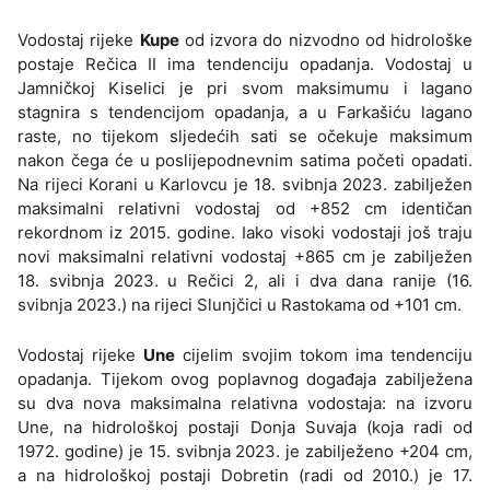
Vodostaj rijeke
Kupe
od izvora do nizvodno od hidrološke
postaje Rečica II ima tendenciju opadanja. Vodostaj u
Jamničkoj Kiselici je pri svom maksimumu i lagano
stagnira s tendencijom opadanja, a u Farkašiću lagano
raste, no tijekom sljedećih sati se očekuje maksimum
nakon čega će u poslijepodnevnim satima početi opadati.
Na rijeci Korani u Karlovcu je 18. svibnja 2023. zabilježen
maksimalni relativni vodostaj od +852 cm identičan
rekordnom iz 2015. godine. Iako visoki vodostaji još traju
novi maksimalni relativni vodostaj +865 cm je zabilježen
18. svibnja 2023. u Rečici 2, ali i dva dana ranije (16.
svibnja 2023.) na rijeci Slunjčici u Rastokama od +101 cm.
Vodostaj rijeke
Une
cijelim svojim tokom ima tendenciju
opadanja. Tijekom ovog poplavnog događaja zabilježena
su dva nova maksimalna relativna vodostaja: na izvoru
Une, na hidrološkoj postaji Donja Suvaja (koja radi od
1972. godine) je 15. svibnja 2023. je zabilježeno +204 cm,
a na hidrološkoj postaji Dobretin (radi od 2010.) je 17.