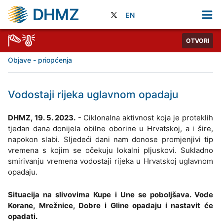
DHMZ
EN
OTVORI
Objave - priopćenja
Vodostaji rijeka uglavnom opadaju
DHMZ, 19. 5. 2023.
- Ciklonalna aktivnost koja je proteklih
tjedan dana donijela obilne oborine u Hrvatskoj, a i šire,
napokon slabi. Sljedeći dani nam donose promjenjivi tip
vremena s kojim se očekuju lokalni pljuskovi. Sukladno
smirivanju vremena vodostaji rijeka u Hrvatskoj uglavnom
opadaju.
Situacija na slivovima Kupe i Une se poboljšava. Vode
Korane, Mrežnice, Dobre i Gline opadaju i nastavit će
opadati.