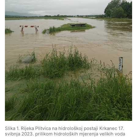
Slika 1. Rijeka Plitvica na hidrološkoj postaji Krkanec 17.
svibnja 2023. prilikom hidroloških mjerenja velikih voda