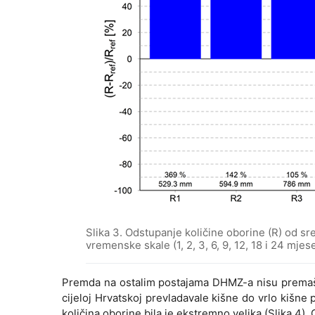
Slika 3. Odstupanje količine oborine (R) od sred
vremenske skale (1, 2, 3, 6, 9, 12, 18 i 24 mjese
Premda na ostalim postajama DHMZ-a nisu premaše
cijeloj Hrvatskoj prevladavale kišne do vrlo kišne 
količina oborine bila je ekstremno velika (Slika 4).