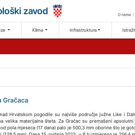
loški zavod
O nama
oze
Klima
Infrastruktura
Istraž
ju Gračaca
nad Hrvatskom pogodile su najviše područje južne Like i Dal
a velika materijalna šteta. Za Gračac su premašeni apsolutni
od pola mjeseca (17 dana) palo je 500,3 mm oborine što je goto
j (128,5 mm). Dana 15. svibnja 2023. u 8 h izmjereno je 256,4 