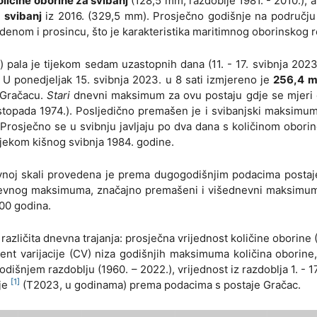
ličine oborine za svibanj
(128,5 mm; razdoblje 1981. - 2010.), 
 svibanj
iz 2016. (329,5 mm). Prosječno godišnje na području
udenom i prosincu, što je karakteristika maritimnog oborinskog 
pala je tijekom sedam uzastopnih dana (11. - 17. svibnja 2023.
U ponedjeljak 15. svibnja 2023. u 8 sati izmjereno je
256,4 
 Gračacu.
Stari
dnevni maksimum za ovu postaju gdje se mjeri 
listopada 1974.). Posljedično premašen je i svibanjski maksim
. Prosječno se u svibnju javljaju po dva dana s količinom obor
tijekom kišnog svibnja 1984. godine.
evnoj skali provedena je prema dugogodišnjim podacima posta
dnevnog maksimuma, značajno premašeni i višednevni maksimum
00 godina.
 različita dnevna trajanja: prosječna vrijednost količine oborine 
jent varijacije (CV) niza godišnjih maksimuma količina oborine
išnjem razdoblju (1960. – 2022.), vrijednost iz razdoblja 1. - 17
[1]
je
(T2023, u godinama) prema podacima s postaje Gračac.