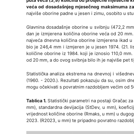
puta veća (3,9) količina od prosječne mjesečne ko
veća od dosadašnjeg mjesečnog maksimuma za
najviše oborine padne u jesen i zimu, osobito u st
Glavnina dosadašnje oborine u svibnju (472,2 mm) 
dan je izmjerena količina oborine veća od 20 mm. 
najveća dnevna količina oborine izmjerena ikad u
bio je 246,4 mm i izmjeren je u jesen 1974. (21. 
količine oborine iz 1984. koji je iznosio 110,0 mm
od 20 mm, a do ovog svibnja bilo ih je najviše pet 
Statistička analiza ekstrema na dnevnoj i višedn
(1960. - 2020.). Rezultati pokazuju da su, osim 
mogu očekivati s povratnim razdobljem većim od 5
Tablica 1.
Statistički parametri na postaji Gračac za
mm), standardna devijacija (StDev, u mm), koefici
vrijednost količine oborine (Rmaks, u mm) u dugogod
2023. (R2023, u mm) te pripadno povratno razdobl