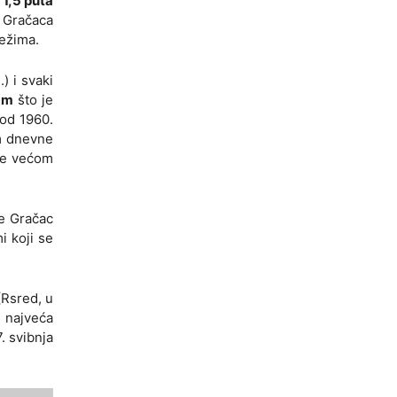
a
1,5 puta
 Gračaca
režima.
) i svaki
mm
što je
od 1960.
um dnevne
ine većom
je Gračac
i koji se
(Rsred, u
, najveća
. svibnja