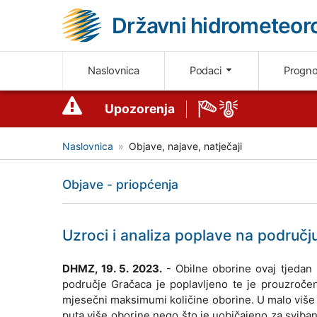
Državni hidrometeoro
Naslovnica
Podaci
Progn
Upozorenja
Naslovnica
Objave, najave, natječaji
Objave - priopćenja
Uzroci i analiza poplave na područ
DHMZ, 19. 5. 2023.
- Obilne oborine ovaj tjedan 
područje Gračaca je poplavljeno te je prouzročen
mjesečni maksimumi količine oborine. U malo više 
puta više oborine nego što je uobičajeno za sviban