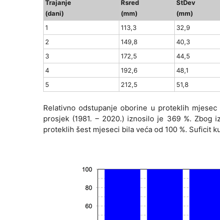
Trajanje
Rsred
StDev
(dani)
(mm)
(mm)
1
113,3
32,9
2
149,8
40,3
3
172,5
44,5
4
192,6
48,1
5
212,5
51,8
Relativno odstupanje oborine u proteklih mjesec
prosjek (1981. – 2020.) iznosilo je 369 %. Zbog i
proteklih šest mjeseci bila veća od 100 %. Suficit