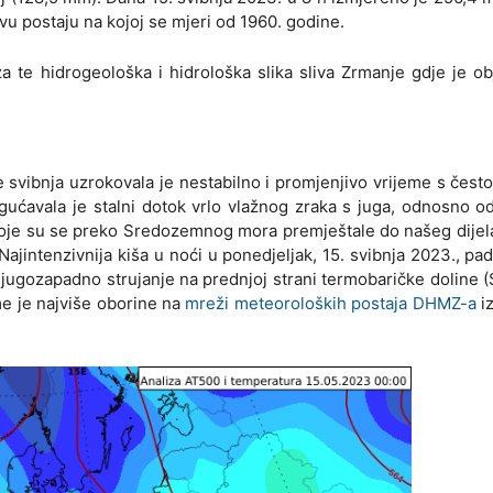
 postaju na kojoj se mjeri od 1960. godine.
za te hidrogeološka i hidrološka slika sliva Zrmanje gdje je o
e svibnja uzrokovala je nestabilno i promjenjivo vrijeme s čes
ogućavala je stalni dotok vrlo vlažnog zraka s juga, odnosno o
e koje su se preko Sredozemnog mora premještale do našeg dije
Najintenzivnija kiša u noći u ponedjeljak, 15. svibnja 2023., pad
jugozapadno strujanje na prednjoj strani termobaričke doline (S
ome je najviše oborine na
mreži meteoroloških postaja DHMZ-a
i