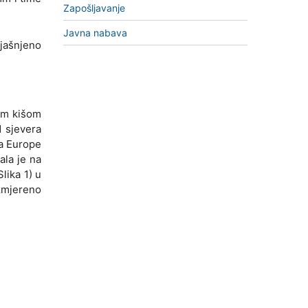
Zapošljavanje
Javna nabava
bjašnjeno
tom kišom
d sjevera
la Europe
ala je na
lika 1) u
zmjereno