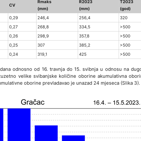
Rmaks
R2023
T2023
CV
(mm)
(mm)
(god)
0,29
246,4
256,4
320
0,27
268,8
334,5
>500
0,26
298,9
357,8
>500
0,25
307
385,2
>500
0,24
319,1
425
>500
 dana odnosno od 16. travnja do 15. svibnja u odnosu na dugo
zuzetno velike svibanjske količine oborine akumulativna obori
 kumulativne oborine prevladavao je unazad 24 mjeseca (Slika 3).