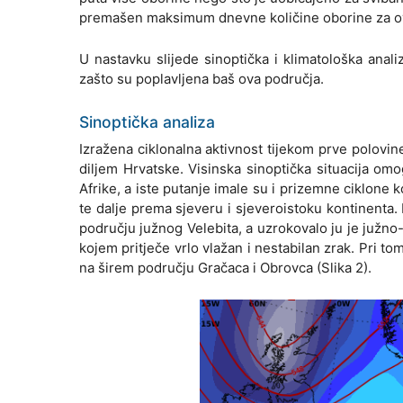
premašen maksimum dnevne količine oborine za ovu
U nastavku slijede sinoptička i klimatološka anali
zašto su poplavljena baš ova područja.
Sinoptička analiza
Izražena ciklonalna aktivnost tijekom prve polovin
diljem Hrvatske. Visinska sinoptička situacija om
Afrike, a iste putanje imale su i prizemne ciklon
te dalje prema sjeveru i sjeveroistoku kontinenta. 
području južnog Velebita, a uzrokovalo ju je južno-
kojem pritječe vrlo vlažan i nestabilan zrak. Pri t
na širem području Gračaca i Obrovca (Slika 2).