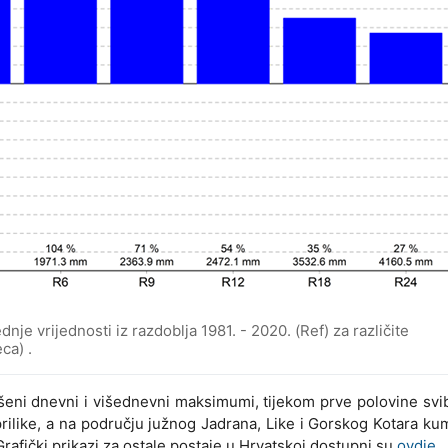
nje vrijednosti iz razdoblja 1981. - 2020. (Ref) za različite
ca) .
ni dnevni i višednevni maksimumi, tijekom prve polovine svib
prilike, a na području južnog Jadrana, Like i Gorskog Kotara ku
 Grafički prikazi za ostale postaje u Hrvatskoj dostupni su
ovdje
.