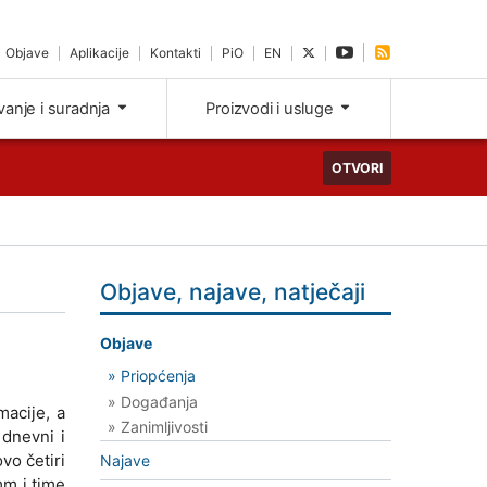
Objave
Aplikacije
Kontakti
PiO
EN
ivanje i suradnja
Proizvodi i usluge
OTVORI
Objave, najave, natječaji
Objave
» Priopćenja
» Događanja
macije, a
» Zanimljivosti
 dnevni i
vo četiri
Najave
mm i time