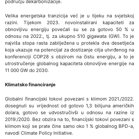
području dekarbonizacije.
Velika energetska tranzicija već je u tijeku na svjetskoj
razini. Tijekom 2023. novoinstalirani kapaciteti za
obnovljivu energiju povećali su se za gotovo 50 % u
odnosu na 2022., tj. za ukupno 510 gigawata (GW). To je
najviša stopa rasta zabilježena u protekla dva desetljeća
koja ukazuje na potencijal za dostizanje cilja utvrđenog na
konferenciji COP28 s obzirom na čistu energiju, a to je
utrostručenje globalnog kapaciteta obnovljive energije na
11 000 GW do 2030.
Klimatsko financiranje
Globalni financijski tokovi povezani s klimom 2021./2022.
dosegnuli su vrijednost od gotovo 1,3 bilijuna američkih
dolara, gotovo se udvostručivši u odnosu na razine iz
2019./2020. Bez obzira na to, financijski tokovi povezani s
klimom koji se prate čine samo oko 1 % globalnog BPD-a,
navodi Climate Policy Initiative.