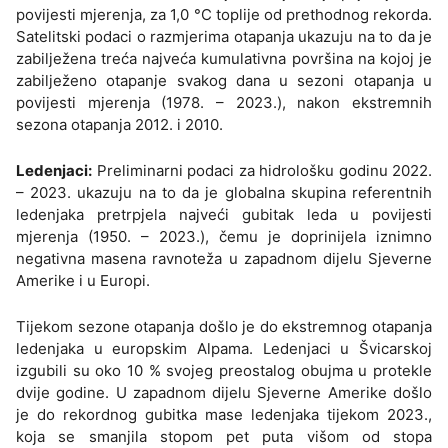
povijesti mjerenja, za 1,0 °C toplije od prethodnog rekorda.
Satelitski podaci o razmjerima otapanja ukazuju na to da je
zabilježena treća najveća kumulativna površina na kojoj je
zabilježeno otapanje svakog dana u sezoni otapanja u
povijesti mjerenja (1978. – 2023.), nakon ekstremnih
sezona otapanja 2012. i 2010.
Ledenjaci:
Preliminarni podaci za hidrološku godinu 2022.
– 2023. ukazuju na to da je globalna skupina referentnih
ledenjaka pretrpjela najveći gubitak leda u povijesti
mjerenja (1950. – 2023.), čemu je doprinijela iznimno
negativna masena ravnoteža u zapadnom dijelu Sjeverne
Amerike i u Europi.
Tijekom sezone otapanja došlo je do ekstremnog otapanja
ledenjaka u europskim Alpama. Ledenjaci u Švicarskoj
izgubili su oko 10 % svojeg preostalog obujma u protekle
dvije godine. U zapadnom dijelu Sjeverne Amerike došlo
je do rekordnog gubitka mase ledenjaka tijekom 2023.,
koja se smanjila stopom pet puta višom od stopa