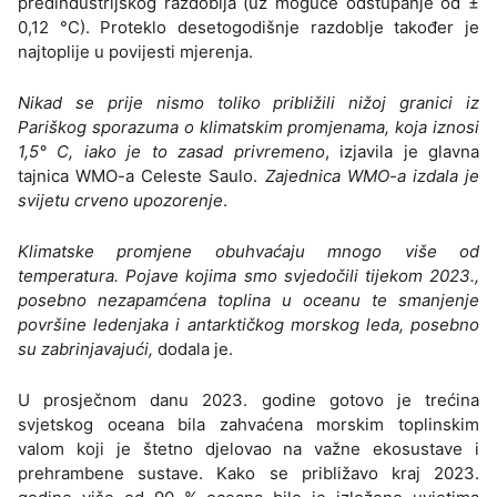
predindustrijskog razdoblja (uz moguće odstupanje od ±
0,12 °C). Proteklo desetogodišnje razdoblje također je
najtoplije u povijesti mjerenja.
Nikad se prije nismo toliko približili nižoj granici iz
Pariškog sporazuma o klimatskim promjenama, koja iznosi
1,5° C, iako je to zasad privremeno
, izjavila je glavna
tajnica WMO-a Celeste Saulo.
Zajednica WMO-a izdala je
svijetu crveno upozorenje
.
Klimatske promjene obuhvaćaju mnogo više od
temperatura. Pojave kojima smo svjedočili tijekom 2023.,
posebno nezapamćena toplina u oceanu te smanjenje
površine ledenjaka i antarktičkog morskog leda, posebno
su zabrinjavajući,
dodala je.
U prosječnom danu 2023. godine gotovo je trećina
svjetskog oceana bila zahvaćena morskim toplinskim
valom koji je štetno djelovao na važne ekosustave i
prehrambene sustave. Kako se približavo kraj 2023.