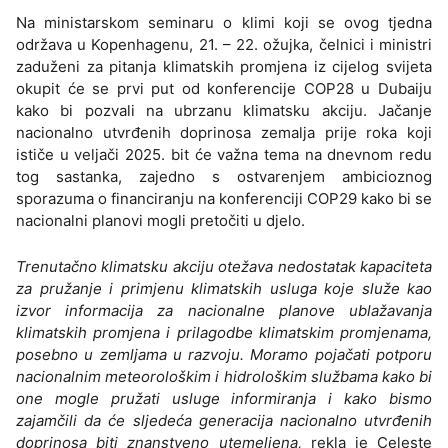
Na ministarskom seminaru o klimi koji se ovog tjedna
održava u Kopenhagenu, 21. – 22. ožujka, čelnici i ministri
zaduženi za pitanja klimatskih promjena iz cijelog svijeta
okupit će se prvi put od konferencije COP28 u Dubaiju
kako bi pozvali na ubrzanu klimatsku akciju. Jačanje
nacionalno utvrđenih doprinosa zemalja prije roka koji
ističe u veljači 2025. bit će važna tema na dnevnom redu
tog sastanka, zajedno s ostvarenjem ambicioznog
sporazuma o financiranju na konferenciji COP29 kako bi se
nacionalni planovi mogli pretočiti u djelo.
Trenutačno klimatsku akciju otežava nedostatak kapaciteta
za pružanje i primjenu klimatskih usluga koje služe kao
izvor informacija za nacionalne planove ublažavanja
klimatskih promjena i prilagodbe klimatskim promjenama,
posebno u zemljama u razvoju. Moramo pojačati potporu
nacionalnim meteorološkim i hidrološkim službama kako bi
one mogle pružati usluge informiranja i kako bismo
zajamčili da će sljedeća generacija nacionalno utvrđenih
doprinosa biti znanstveno utemeljena,
rekla je Celeste