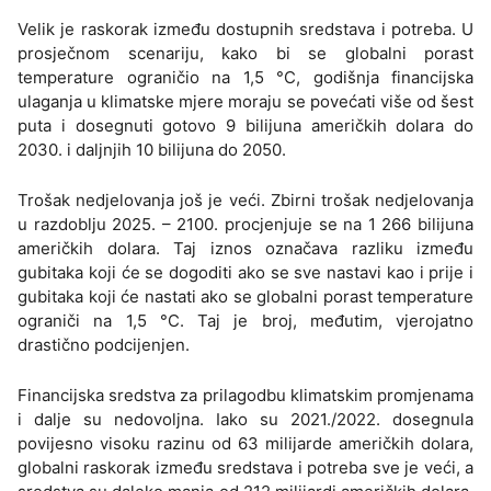
Velik je raskorak između dostupnih sredstava i potreba. U
prosječnom scenariju, kako bi se globalni porast
temperature ograničio na 1,5 °C, godišnja financijska
ulaganja u klimatske mjere moraju se povećati više od šest
puta i dosegnuti gotovo 9 bilijuna američkih dolara do
2030. i daljnjih 10 bilijuna do 2050.
Trošak nedjelovanja još je veći. Zbirni trošak nedjelovanja
u razdoblju 2025. – 2100. procjenjuje se na 1 266 bilijuna
američkih dolara. Taj iznos označava razliku između
gubitaka koji će se dogoditi ako se sve nastavi kao i prije i
gubitaka koji će nastati ako se globalni porast temperature
ograniči na 1,5 °C. Taj je broj, međutim, vjerojatno
drastično podcijenjen.
Financijska sredstva za prilagodbu klimatskim promjenama
i dalje su nedovoljna. Iako su 2021./2022. dosegnula
povijesno visoku razinu od 63 milijarde američkih dolara,
globalni raskorak između sredstava i potreba sve je veći, a