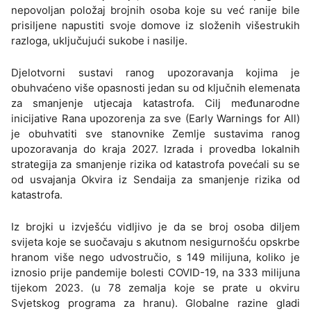
nepovoljan položaj brojnih osoba koje su već ranije bile
prisiljene napustiti svoje domove iz složenih višestrukih
razloga, uključujući sukobe i nasilje.
Djelotvorni sustavi ranog upozoravanja kojima je
obuhvaćeno više opasnosti jedan su od ključnih elemenata
za smanjenje utjecaja katastrofa. Cilj međunarodne
inicijative Rana upozorenja za sve (Early Warnings for All)
je obuhvatiti sve stanovnike Zemlje sustavima ranog
upozoravanja do kraja 2027. Izrada i provedba lokalnih
strategija za smanjenje rizika od katastrofa povećali su se
od usvajanja Okvira iz Sendaija za smanjenje rizika od
katastrofa.
Iz brojki u izvješću vidljivo je da se broj osoba diljem
svijeta koje se suočavaju s akutnom nesigurnošću opskrbe
hranom više nego udvostručio, s 149 milijuna, koliko je
iznosio prije pandemije bolesti COVID-19, na 333 milijuna
tijekom 2023. (u 78 zemalja koje se prate u okviru
Svjetskog programa za hranu). Globalne razine gladi