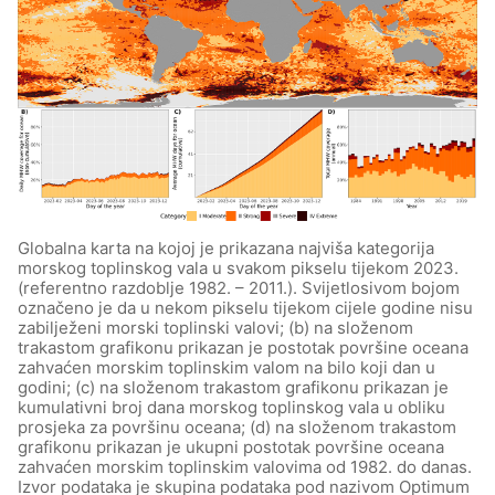
Globalna karta na kojoj je prikazana najviša kategorija
morskog toplinskog vala u svakom pikselu tijekom 2023.
(referentno razdoblje 1982. – 2011.). Svijetlosivom bojom
označeno je da u nekom pikselu tijekom cijele godine nisu
zabilježeni morski toplinski valovi; (b) na složenom
trakastom grafikonu prikazan je postotak površine oceana
zahvaćen morskim toplinskim valom na bilo koji dan u
godini; (c) na složenom trakastom grafikonu prikazan je
kumulativni broj dana morskog toplinskog vala u obliku
prosjeka za površinu oceana; (d) na složenom trakastom
grafikonu prikazan je ukupni postotak površine oceana
zahvaćen morskim toplinskim valovima od 1982. do danas.
Izvor podataka je skupina podataka pod nazivom Optimum