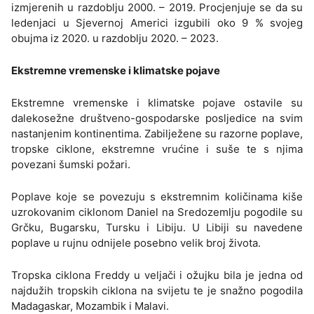
izmjerenih u razdoblju 2000. – 2019. Procjenjuje se da su
ledenjaci u Sjevernoj Americi izgubili oko 9 % svojeg
obujma iz 2020. u razdoblju 2020. – 2023.
Ekstremne vremenske i klimatske pojave
Ekstremne vremenske i klimatske pojave ostavile su
dalekosežne društveno-gospodarske posljedice na svim
nastanjenim kontinentima. Zabilježene su razorne poplave,
tropske ciklone, ekstremne vrućine i suše te s njima
povezani šumski požari.
Poplave koje se povezuju s ekstremnim količinama kiše
uzrokovanim ciklonom Daniel na Sredozemlju pogodile su
Grčku, Bugarsku, Tursku i Libiju. U Libiji su navedene
poplave u rujnu odnijele posebno velik broj života.
Tropska ciklona Freddy u veljači i ožujku bila je jedna od
najdužih tropskih ciklona na svijetu te je snažno pogodila
Madagaskar, Mozambik i Malavi.