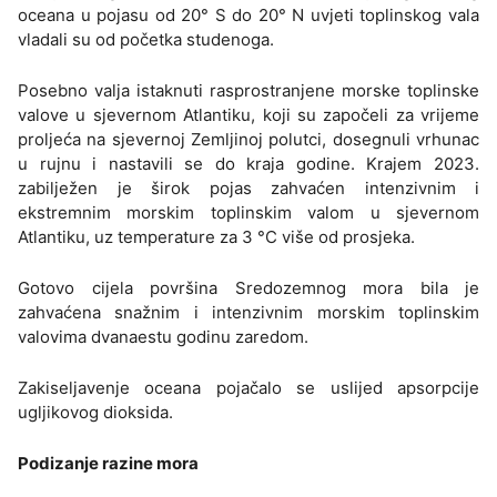
oceana u pojasu od 20° S do 20° N uvjeti toplinskog vala
vladali su od početka studenoga.
Posebno valja istaknuti rasprostranjene morske toplinske
valove u sjevernom Atlantiku, koji su započeli za vrijeme
proljeća na sjevernoj Zemljinoj polutci, dosegnuli vrhunac
u rujnu i nastavili se do kraja godine. Krajem 2023.
zabilježen je širok pojas zahvaćen intenzivnim i
ekstremnim morskim toplinskim valom u sjevernom
Atlantiku, uz temperature za 3 °C više od prosjeka.
Gotovo cijela površina Sredozemnog mora bila je
zahvaćena snažnim i intenzivnim morskim toplinskim
valovima dvanaestu godinu zaredom.
Zakiseljavenje oceana pojačalo se uslijed apsorpcije
ugljikovog dioksida.
Podizanje razine mora