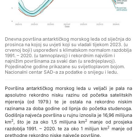
Dnevna površina antarktičkog morskog leda od siječnja do
prosinca na kojoj su uvjeti koji su vladali tijekom 2023. (u
crvenoj boji) uspoređeni s klimatskom normalom razdoblja
1991. – 2020. (u tamnoplavoj) i rekordnim najvišim i
najnižim površinama za svaki dan (u srednjeplavoj).
Pojedinačne godine prikazane su svijetloplavom bojom.
Nacionalni centar SAD-a za podatke o snijegu i ledu.
Površina antarktičkog morskog leda u veljači je pala na
apsolutno rekordno nisku razinu od početka satelitskih
mjerenja (od 1979.) te je ostala na rekordno niskim
razinama za doba godine od lipnja do početka studenoga.
Godišnja najveća površina u rujnu iznosila je 16,96 milijuna
2
2
km
, što je za oko 1,5 milijuna km
manje od prosjeka
2
razdoblja 1991. – 2020. te za oko 1 milijun km
manje od
prethodne rekordno niske najveće površine.