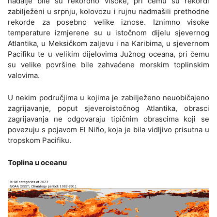
nadalje bile su rekordno visoke, pri čemu su rekordi
zabilježeni u srpnju, kolovozu i rujnu nadmašili prethodne
rekorde za posebno velike iznose. Iznimno visoke
temperature izmjerene su u istočnom dijelu sjevernog
Atlantika, u Meksičkom zaljevu i na Karibima, u sjevernom
Pacifiku te u velikim dijelovima Južnog oceana, pri čemu
su velike površine bile zahvaćene morskim toplinskim
valovima.
U nekim područjima u kojima je zabilježeno neuobičajeno
zagrijavanje, poput sjeveroistočnog Atlantika, obrasci
zagrijavanja ne odgovaraju tipičnim obrascima koji se
povezuju s pojavom El Niño, koja je bila vidljivo prisutna u
tropskom Pacifiku.
Toplina u oceanu