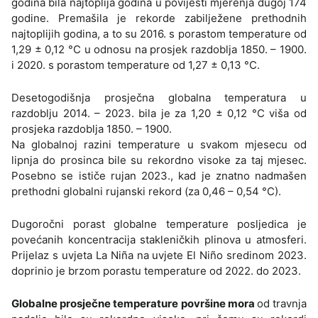
godina bila najtoplija godina u povijesti mjerenja dugoj 174
godine. Premašila je rekorde zabilježene prethodnih
najtoplijih godina, a to su 2016. s porastom temperature od
1,29 ± 0,12 °C u odnosu na prosjek razdoblja 1850. – 1900.
i 2020. s porastom temperature od 1,27 ± 0,13 °C.
Desetogodišnja prosječna globalna temperatura u
razdoblju 2014. – 2023. bila je za 1,20 ± 0,12 °C viša od
prosjeka razdoblja 1850. – 1900.
Na globalnoj razini temperature u svakom mjesecu od
lipnja do prosinca bile su rekordno visoke za taj mjesec.
Posebno se ističe rujan 2023., kad je znatno nadmašen
prethodni globalni rujanski rekord (za 0,46 – 0,54 °C).
Dugoročni porast globalne temperature posljedica je
povećanih koncentracija stakleničkih plinova u atmosferi.
Prijelaz s uvjeta La Niña na uvjete El Niño sredinom 2023.
doprinio je brzom porastu temperature od 2022. do 2023.
Globalne prosječne temperature površine mora
od travnja