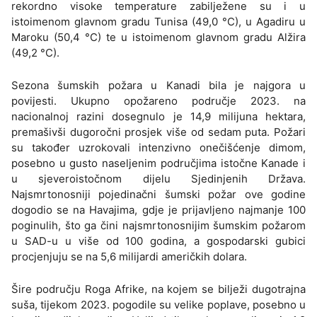
rekordno visoke temperature zabilježene su i u
istoimenom glavnom gradu Tunisa (49,0 °C), u Agadiru u
Maroku (50,4 °C) te u istoimenom glavnom gradu Alžira
(49,2 °C).
Sezona šumskih požara u Kanadi bila je najgora u
povijesti. Ukupno opožareno područje 2023. na
nacionalnoj razini dosegnulo je 14,9 milijuna hektara,
premašivši dugoročni prosjek više od sedam puta. Požari
su također uzrokovali intenzivno onečišćenje dimom,
posebno u gusto naseljenim područjima istočne Kanade i
u sjeveroistočnom dijelu Sjedinjenih Država.
Najsmrtonosniji pojedinačni šumski požar ove godine
dogodio se na Havajima, gdje je prijavljeno najmanje 100
poginulih, što ga čini najsmrtonosnijim šumskim požarom
u SAD-u u više od 100 godina, a gospodarski gubici
procjenjuju se na 5,6 milijardi američkih dolara.
Šire području Roga Afrike, na kojem se bilježi dugotrajna
suša, tijekom 2023. pogodile su velike poplave, posebno u