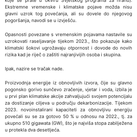
koje se prate u okviru Svjetskog programa za hranu).
Ekstremne vremenske i klimatske pojave možda nisu
glavni uzrok tog povećanja, ali su dovele do njegovog
pogoršanja, navodi se u izvješću.
Opasnosti povezane s vremenskim pojavama nastavile su
uzrokovati raseljavanje tijekom 2023., što pokazuje kako
klimatski šokovi ugrožavaju otpornost i dovode do novih
rizika kad je riječ o zaštiti najranjivijih osoba i skupina.
Ipak, nazire se tračak nade.
Proizvodnja energije iz obnovljivih izvora, čije su glavno
pogonsko gorivo sunčevo zračenje, vjetar i voda, izbila je
u prvi plan klimatske akcije zahvaljujući svojem potencijalu
za dostizanje ciljeva u području dekarbonizacije. Tijekom
2023. novoinstalirani kapaciteti za obnovljivu energiju
povećali su se za gotovo 50 % u odnosu na 2022., tj. za
ukupno 510 gigawata (GW), što je najviša stopa zabilježena
u protekla dva desetljeća.