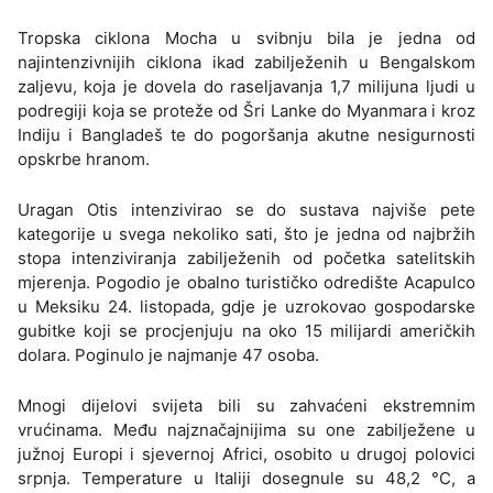
Tropska ciklona Mocha u svibnju bila je jedna od
najintenzivnijih ciklona ikad zabilježenih u Bengalskom
zaljevu, koja je dovela do raseljavanja 1,7 milijuna ljudi u
podregiji koja se proteže od Šri Lanke do Myanmara i kroz
Indiju i Bangladeš te do pogoršanja akutne nesigurnosti
opskrbe hranom.
Uragan Otis intenzivirao se do sustava najviše pete
kategorije u svega nekoliko sati, što je jedna od najbržih
stopa intenziviranja zabilježenih od početka satelitskih
mjerenja. Pogodio je obalno turističko odredište Acapulco
u Meksiku 24. listopada, gdje je uzrokovao gospodarske
gubitke koji se procjenjuju na oko 15 milijardi američkih
dolara. Poginulo je najmanje 47 osoba.
Mnogi dijelovi svijeta bili su zahvaćeni ekstremnim
vrućinama. Među najznačajnijima su one zabilježene u
južnoj Europi i sjevernoj Africi, osobito u drugoj polovici
srpnja. Temperature u Italiji dosegnule su 48,2 °C, a