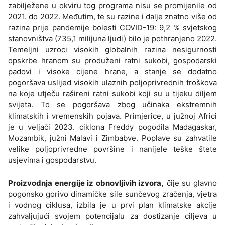
zabilježene u okviru tog programa nisu se promijenile od
2021. do 2022. Međutim, te su razine i dalje znatno više od
razina prije pandemije bolesti COVID-19: 9,2 % svjetskog
stanovništva (735,1 milijuna ljudi) bilo je pothranjeno 2022.
Temeljni uzroci visokih globalnih razina nesigurnosti
opskrbe hranom su produženi ratni sukobi, gospodarski
padovi i visoke cijene hrane, a stanje se dodatno
pogoršava uslijed visokih ulaznih poljoprivrednih troškova
na koje utječu rašireni ratni sukobi koji su u tijeku diljem
svijeta. To se pogoršava zbog učinaka ekstremnih
klimatskih i vremenskih pojava. Primjerice, u južnoj Africi
je u veljači 2023. ciklona Freddy pogodila Madagaskar,
Mozambik, južni Malavi i Zimbabve. Poplave su zahvatile
velike poljoprivredne površine i nanijele teške štete
usjevima i gospodarstvu.
Proizvodnja energije iz obnovljivih izvora,
čije su glavno
pogonsko gorivo dinamičke sile sunčevog zračenja, vjetra
i vodnog ciklusa, izbila je u prvi plan klimatske akcije
zahvaljujući svojem potencijalu za dostizanje ciljeva u