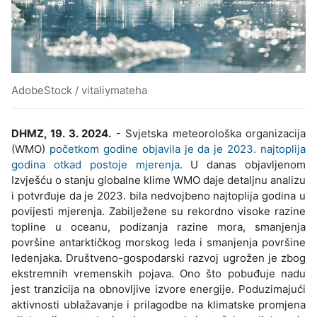
AdobeStock / vitaliymateha
DHMZ, 19. 3. 2024.
- Svjetska meteorološka organizacija
(WMO)
početkom godine objavila je da je 2023. najtoplija
godina otkad postoje mjerenja
. U danas objavljenom
Izvješću o stanju globalne klime WMO daje detaljnu analizu
i potvrđuje da je 2023. bila nedvojbeno najtoplija godina u
povijesti mjerenja. Zabilježene su rekordno visoke razine
topline u oceanu, podizanja razine mora, smanjenja
površine antarktičkog morskog leda i smanjenja površine
ledenjaka. Društveno-gospodarski razvoj ugrožen je zbog
ekstremnih vremenskih pojava. Ono što pobuđuje nadu
jest tranzicija na obnovljive izvore energije. Poduzimajući
aktivnosti ublažavanje i prilagodbe na klimatske promjena