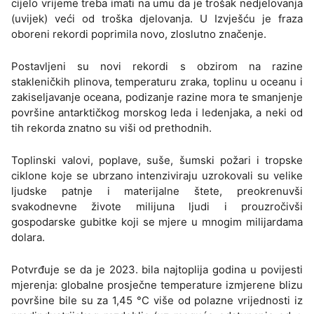
cijelo vrijeme treba imati na umu da je trošak nedjelovanja
(uvijek) veći od troška djelovanja. U Izvješću je fraza
oboreni rekordi poprimila novo, zloslutno značenje.
Postavljeni su novi rekordi s obzirom na razine
stakleničkih plinova, temperaturu zraka, toplinu u oceanu i
zakiseljavanje oceana, podizanje razine mora te smanjenje
površine antarktičkog morskog leda i ledenjaka, a neki od
tih rekorda znatno su viši od prethodnih.
Toplinski valovi, poplave, suše, šumski požari i tropske
ciklone koje se ubrzano intenziviraju uzrokovali su velike
ljudske patnje i materijalne štete, preokrenuvši
svakodnevne živote milijuna ljudi i prouzročivši
gospodarske gubitke koji se mjere u mnogim milijardama
dolara.
Potvrđuje se da je 2023. bila najtoplija godina u povijesti
mjerenja: globalne prosječne temperature izmjerene blizu
površine bile su za 1,45 °C više od polazne vrijednosti iz