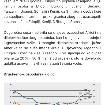
kasnijem dijelu godine. Uslijed tih poplava raseljeno je 1,8
milijun osoba u Etiopiji, Burundiju, Južnom Sudanu,
Tanzaniji, Ugandi, Somaliji i Keniji, uz 3 milijuna osoba koje
su raseljene interno ili preko granica zbog pet uzastopnih
sezona suše u Etiopiji, Keniji, Džibutiju i Somaliji.
Dugoročna suša nastavila se u sjeverozapadnoj Africi i na
dijelovima Iberskog poluotoka, kao i u dijelovima srednje i
jugozapadne Azije. U mnogim dijelovima srednje i južne
Amerike ta se suša intenzivirala. U sjevernoj Argentini i
Urugvaju količina kiše u razdoblju od siječnja do kolovoza
bila je za 20 % – 50 % manja od prosjeka, što je dovelo do
gubitka usjeva i niskih razina zadržavanja vode.
Društveno-gospodarski učinci