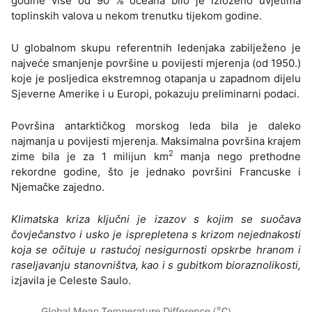
godine više od 90 % oceana bilo je izloženo uvjetima
toplinskih valova u nekom trenutku tijekom godine.
U globalnom skupu referentnih ledenjaka zabilježeno je
najveće smanjenje površine u povijesti mjerenja (od 1950.)
koje je posljedica ekstremnog otapanja u zapadnom dijelu
Sjeverne Amerike i u Europi, pokazuju preliminarni podaci.
Površina antarktičkog morskog leda bila je daleko
najmanja u povijesti mjerenja. Maksimalna površina krajem
2
zime bila je za 1 milijun km
manja nego prethodne
rekordne godine, što je jednako površini Francuske i
Njemačke zajedno.
Klimatska kriza ključni je izazov s kojim se suočava
čovječanstvo i usko je isprepletena s krizom nejednakosti
koja se očituje u rastućoj nesigurnosti opskrbe hranom i
raseljavanju stanovništva, kao i s gubitkom bioraznolikosti,
izjavila je Celeste Saulo.