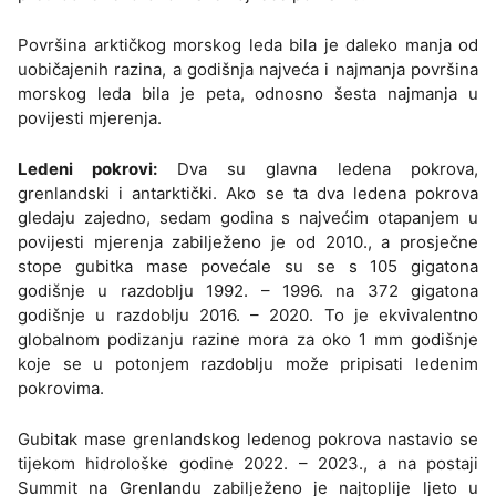
Površina arktičkog morskog leda bila je daleko manja od
uobičajenih razina, a godišnja najveća i najmanja površina
morskog leda bila je peta, odnosno šesta najmanja u
povijesti mjerenja.
Ledeni pokrovi:
Dva su glavna ledena pokrova,
grenlandski i antarktički. Ako se ta dva ledena pokrova
gledaju zajedno, sedam godina s najvećim otapanjem u
povijesti mjerenja zabilježeno je od 2010., a prosječne
stope gubitka mase povećale su se s 105 gigatona
godišnje u razdoblju 1992. – 1996. na 372 gigatona
godišnje u razdoblju 2016. – 2020. To je ekvivalentno
globalnom podizanju razine mora za oko 1 mm godišnje
koje se u potonjem razdoblju može pripisati ledenim
pokrovima.
Gubitak mase grenlandskog ledenog pokrova nastavio se
tijekom hidrološke godine 2022. – 2023., a na postaji
Summit na Grenlandu zabilježeno je najtoplije ljeto u