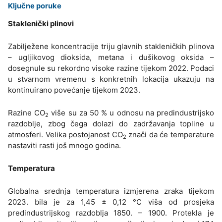
Ključne poruke
Staklenički plinovi
Zabilježene koncentracije triju glavnih stakleničkih plinova
– ugljikovog dioksida, metana i dušikovog oksida –
dosegnule su rekordno visoke razine tijekom 2022. Podaci
u stvarnom vremenu s konkretnih lokacija ukazuju na
kontinuirano povećanje tijekom 2023.
Razine CO
više su za 50 % u odnosu na predindustrijsko
2
razdoblje, zbog čega dolazi do zadržavanja topline u
atmosferi. Velika postojanost CO
znači da će temperature
2
nastaviti rasti još mnogo godina.
Temperatura
Globalna srednja temperatura izmjerena zraka tijekom
2023. bila je za 1,45 ± 0,12 °C viša od prosjeka
predindustrijskog razdoblja 1850. – 1900. Protekla je