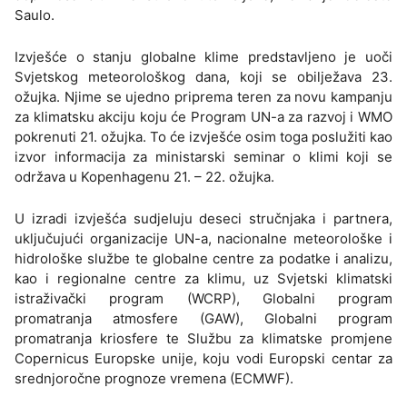
Saulo.
Izvješće o stanju globalne klime predstavljeno je uoči
Svjetskog meteorološkog dana, koji se obilježava 23.
ožujka. Njime se ujedno priprema teren za novu kampanju
za klimatsku akciju koju će Program UN-a za razvoj i WMO
pokrenuti 21. ožujka. To će izvješće osim toga poslužiti kao
izvor informacija za ministarski seminar o klimi koji se
održava u Kopenhagenu 21. – 22. ožujka.
U izradi izvješća sudjeluju deseci stručnjaka i partnera,
uključujući organizacije UN-a, nacionalne meteorološke i
hidrološke službe te globalne centre za podatke i analizu,
kao i regionalne centre za klimu, uz Svjetski klimatski
istraživački program (WCRP), Globalni program
promatranja atmosfere (GAW), Globalni program
promatranja kriosfere te Službu za klimatske promjene
Copernicus Europske unije, koju vodi Europski centar za
srednjoročne prognoze vremena (ECMWF).