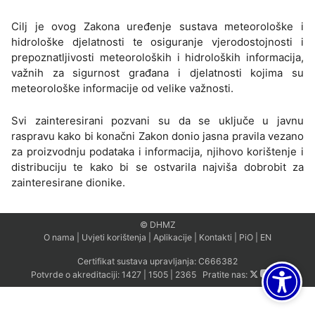
Cilj je ovog Zakona uređenje sustava meteorološke i
hidrološke djelatnosti te osiguranje vjerodostojnosti i
prepoznatljivosti meteoroloških i hidroloških informacija,
važnih za sigurnost građana i djelatnosti kojima su
meteorološke informacije od velike važnosti.
Svi zainteresirani pozvani su da se uključe u javnu
raspravu kako bi konačni Zakon donio jasna pravila vezano
za proizvodnju podataka i informacija, njihovo korištenje i
distribuciju te kako bi se ostvarila najviša dobrobit za
zainteresirane dionike.
© DHMZ
O nama
|
Uvjeti korištenja
|
Aplikacije
|
Kontakti
|
PiO
|
EN
Certifikat sustava upravljanja:
C666382
Potvrde o akreditaciji:
1427
|
1505
|
2365
Pratite nas: