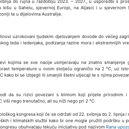
vibnja do rujna u razdoblju 2023. – 2027., u usporedbi s pro
u kišu u Sahelu, sjevernoj Europi, na Aljasci i u sjevernom 
iji te u dijelovima Australije.
plinovi uzrokovani ljudskim djelovanjem dovode do većeg zagri
rskog leda i ledenjaka, podizanja razine mora i ekstremnijih v
evi kojima se sve nacije usmjeravaju na znatno smanjenje g
 porast temperature u ovom stoljeću ograničio na 2 °C, uz is
C kako bi se izbjegli ili smanjili štetni utjecaji te s njima poveza
i da su rizici povezani s klimom koji prijete prirodnim i 
 viši nego trenutačno, ali su niži nego pri 2 °C.
oškog kongresa koji će se održati od 22. svibnja do 2. lipnja i
ških i klimatskih službi kako bi one mogle pružiti podršku u p
 Kongresu obuhvaćaju tekuću inicijativu pod nazivom
Rana upozo