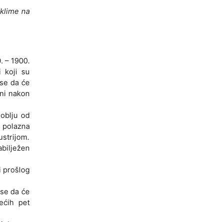
 klime na
. – 1900.
i koji su
 se da će
ini nakon
doblju od
o polazna
ustrijom.
abilježen
i prošlog
 se da će
ećih pet