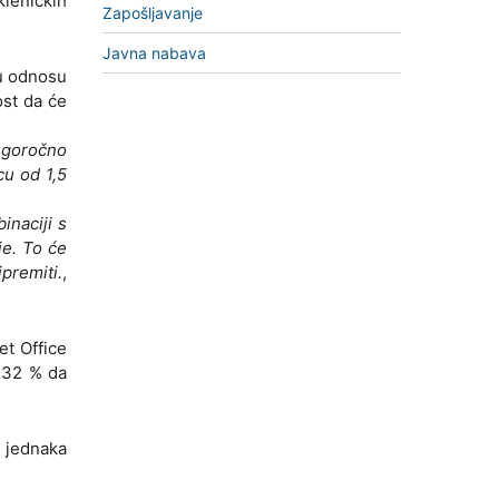
kleničkih
Zapošljavanje
Javna nabava
 u odnosu
ost da će
ugoročno
u od 1,5
inaciji s
je. To će
premiti.
,
et Office
o 32 % da
o jednaka