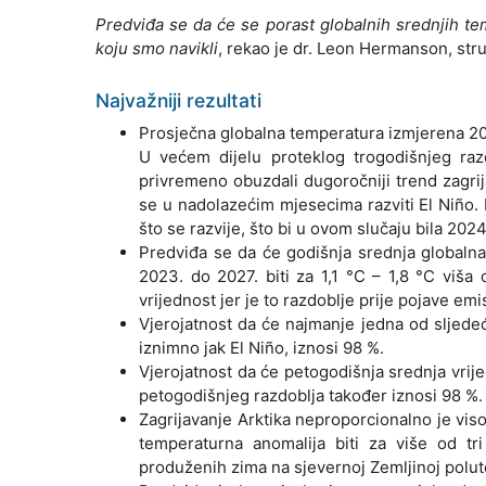
Predviđa se da će se porast globalnih srednjih tem
koju smo navikli
, rekao je dr. Leon Hermanson, stru
Najvažniji rezultati
Prosječna globalna temperatura izmjerena 2022
U većem dijelu proteklog trogodišnjeg razd
privremeno obuzdali dugoročniji trend zagrij
se u nadolazećim mjesecima razviti El Niño.
što se razvije, što bi u ovom slučaju bila 2024
Predviđa se da će godišnja srednja globaln
2023. do 2027. biti za 1,1 °C – 1,8 °C viša
vrijednost jer je to razdoblje prije pojave em
Vjerojatnost da će najmanje jedna od sljedeć
iznimno jak El Niño, iznosi 98 %.
Vjerojatnost da će petogodišnja srednja vrije
petogodišnjeg razdoblja također iznosi 98 %.
Zagrijavanje Arktika neproporcionalno je vis
temperaturna anomalija biti za više od tr
produženih zima na sjevernoj Zemljinoj polutc