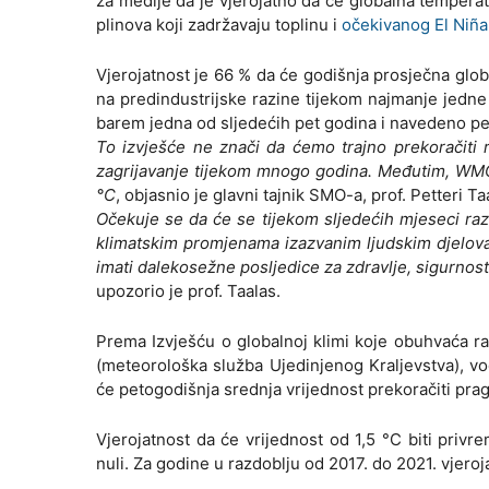
za medije da je vjerojatno da će globalna tempera
plinova koji zadržavaju toplinu i
očekivanog El Niña
Vjerojatnost je 66 % da će godišnja prosječna glo
na predindustrijske razine tijekom najmanje jedne
barem jedna od sljedećih pet godina i navedeno petog
To izvješće ne znači da ćemo trajno prekoračiti
zagrijavanje tijekom mnogo godina. Međutim, WM
°C
, objasnio je glavni tajnik SMO-a, prof. Petteri Ta
Očekuje se da će se tijekom sljedećih mjeseci razvi
klimatskim promjenama izazvanim ljudskim djelova
imati dalekosežne posljedice za zdravlje, sigurno
upozorio je prof. Taalas.
Prema Izvješću o globalnoj klimi koje obuhvaća r
(meteorološka služba Ujedinjenog Kraljevstva), v
će petogodišnja srednja vrijednost prekoračiti prag
Vjerojatnost da će vrijednost od 1,5 °C biti privr
nuli. Za godine u razdoblju od 2017. do 2021. vjeroj