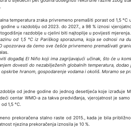
tura u sljedećih pet godina dosegnuti rekordne razine zbog sta
.
balna temperatura zraka privremeno premašiti porast od 1,5 °C
 godine u razdoblju od 2023. do 2027., a 98 % iznosi vjerojatn
odišnje razdoblje u cjelini biti najtoplije u povijesti mjerenja.
 razinu od 1,5 °C iz Pariškog sporazuma, koja se odnosi na d
O upozorava da ćemo sve češće privremeno premašivati granic
alas.
ti događaj El Niño koji ima zagrijavajući učinak, što će u komb
njem dovesti do nezabilježenih globalnih temperatura, dodao 
st opskrbe hranom, gospodarenje vodama i okoliš. Moramo se pri
azdoblje od jedne godine do jednog desetljeća koje izrađuje M
odeći centar WMO-a za takva predviđanja, vjerojatnost je sam
 od 1,5 °C.
emeno prekoračena stalno raste od 2015., kada je bila približn
atnost njezina prekoračenja iznosila je 10 %.