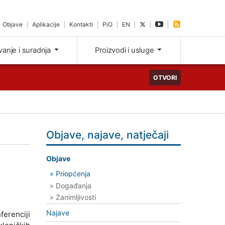
Objave
Aplikacije
Kontakti
PiO
EN
ivanje i suradnja
Proizvodi i usluge
OTVORI
Objave, najave, natječaji
Objave
» Priopćenja
» Događanja
» Zanimljivosti
Najave
ferenciji