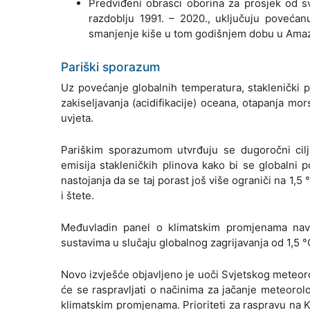
Predviđeni obrasci oborina za prosjek od s
razdoblju 1991. – 2020., uključuju povećan
smanjenje kiše u tom godišnjem dobu u Amazon
Pariški sporazum
Uz povećanje globalnih temperatura, staklenički 
zakiseljavanja (acidifikacije) oceana, otapanja mo
uvjeta.
Pariškim sporazumom utvrđuju se dugoročni cilj
emisija stakleničkih plinova kako bi se globalni
nastojanja da se taj porast još više ograniči na 1,5 °
i štete.
Međuvladin panel o klimatskim promjenama navod
sustavima u slučaju globalnog zagrijavanja od 1,5 °C
Novo izvješće objavljeno je uoči Svjetskog meteorol
će se raspravljati o načinima za jačanje meteorolo
klimatskim promjenama. Prioriteti za raspravu na