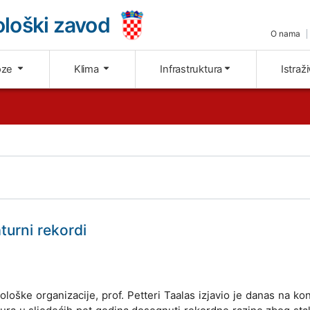
loški zavod
O nama
oze
Klima
Infrastruktura
Istraž
turni rekordi
loške organizacije, prof. Petteri Taalas izjavio je danas na kon