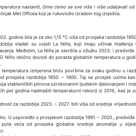
peratura nastaviti, čime ćemo se sve više i više udaljavati od
čnjak Met Officea koji je rukovodio izradom tog izvješća.
. godine bila je za oko 1,15 °C viša od prosjeka razdoblja 1850
oblja vladali su uvjeti La Niña, koji imaju učinak hlađenja 
avanja. Međutim, La Niña je završila u ožujku 2023. i predviđa
 El Niño obično dovodi do porasta globalnih temperatura u god
.
a temperatura izmjerena blizu površine za svaku godinu u raz
 od prosjeka razdoblja 1850. – 1900. Taj se prosjek uzima ka
isija stakleničkih plinova uzrokovanim ljudskim djelovanjem i ind
ih pet godina nadmašiti temperaturni rekord iz 2016., kad je z
dnost za razdoblje 2023. – 2027. biti viša od srednje vrijednost
oko. U usporedbi s prosjekom razdoblja 1991. – 2020., predviđa
i puta veća od prosjeka globalne srednje anomalije u sljed
i.