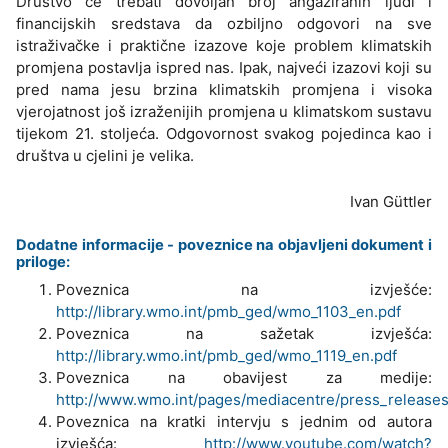
Društvo će trebati dovoljan broj angažiranih ljudi i
financijskih sredstava da ozbiljno odgovori na sve
istraživačke i praktične izazove koje problem klimatskih
promjena postavlja ispred nas. Ipak, najveći izazovi koji su
pred nama jesu brzina klimatskih promjena i visoka
vjerojatnost još izraženijih promjena u klimatskom sustavu
tijekom 21. stoljeća. Odgovornost svakog pojedinca kao i
društva u cjelini je velika.
Ivan Güttler
Dodatne informacije - poveznice na objavljeni dokument i
priloge:
Poveznica na izvješće:
http://library.wmo.int/pmb_ged/wmo_1103_en.pdf
Poveznica na sažetak izvješća:
http://library.wmo.int/pmb_ged/wmo_1119_en.pdf
Poveznica na obavijest za medije:
http://www.wmo.int/pages/mediacentre/press_releases
Poveznica na kratki intervju s jednim od autora
izvješća:
http://www.youtube.com/watch?