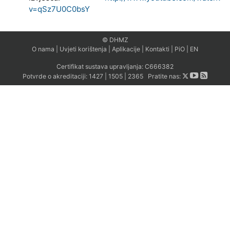
v=qSz7U0C0bsY
© DHMZ
O nama
|
Uvjeti korištenja
|
Aplikacije
|
Kontakti
|
PiO
|
EN
Certifikat sustava upravljanja:
C666382
Potvrde o akreditaciji:
1427
|
1505
|
2365
Pratite nas: