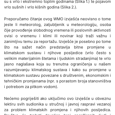
su s vrlo i ekstremno toplim godinama (Slika 1.) te pojavom
vrlo sušnih i vrlo kišnih godina (Slika 2.).
Preporučamo čitanje ovog WMO izvješća neovisno o tome
jeste li meteorolog, zaljubljenik u meteorologiju, osoba
čije provođenje slobodnog vremena ili poslovnih aktivnosti
ovisi o vremenu i klimi ili novinar koji traži važnu i
zanimljivu temu za reportažu. Izvješće je posebno po tome
što na sažet način predstavlja bitne promjene u
klimatskom sustavu i njihove posljedice (vrlo često s
velikim materijalnim štetama i ljudskim stradanjima) te vrlo
jasno naglašava koja su trenutna ograničenja u našem
razumijevanju klimatskog sustava i kako su promjene u
klimatskom sustavu povezane s društvenim, ekonomskim i
tehničkim promjenama (npr. s porastom broja stanovništva
i potrebom za pitkom vodom).
Nećemo pogriješiti ako uključimo ovo izvješće u obveznu
lektiru svih sudionika u stručnoj i javnoj raspravi vezanoj
za problem klimatskih promjena i njihovih posljedica.