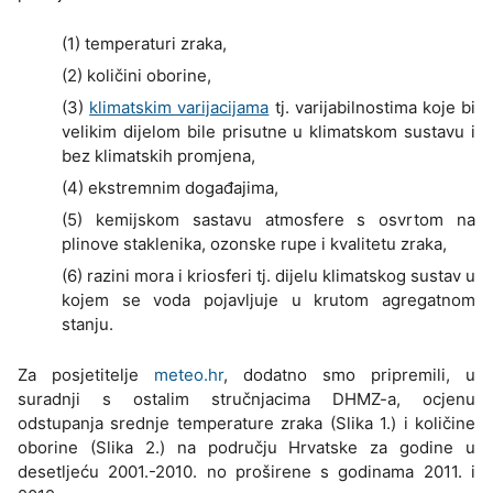
(1) temperaturi zraka,
(2) količini oborine,
(3)
klimatskim varijacijama
tj. varijabilnostima koje bi
velikim dijelom bile prisutne u klimatskom sustavu i
bez klimatskih promjena,
(4) ekstremnim događajima,
(5) kemijskom sastavu atmosfere s osvrtom na
plinove staklenika, ozonske rupe i kvalitetu zraka,
(6) razini mora i kriosferi tj. dijelu klimatskog sustav u
kojem se voda pojavljuje u krutom agregatnom
stanju.
Za posjetitelje
meteo.hr
, dodatno smo pripremili, u
suradnji s ostalim stručnjacima DHMZ-a, ocjenu
odstupanja srednje temperature zraka (Slika 1.) i količine
oborine (Slika 2.) na području Hrvatske za godine u
desetljeću 2001.-2010. no proširene s godinama 2011. i