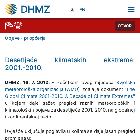
DHMZ
EN
OTVORI
Objave - priopćenja
Desetljeće klimatskih ekstrema:
2001.-2010.
DHMZ, 16. 7. 2013.
- Početkom ovog mjeseca
Svjetska
meteorološka organizacija (WMO)
izdala je dokument
"The
Global Climate 2001-2010. A Decade of Climate Extremes"
u kojem daje sažet pregled raznih meteoroloških i
klimatoloških pojava za desetljeće 2001.-2010. na globalnoj
i kontinentalnoj razini.
Izvješće uključuje poglavlja u kojima se daje jasan pregled
promjena u: