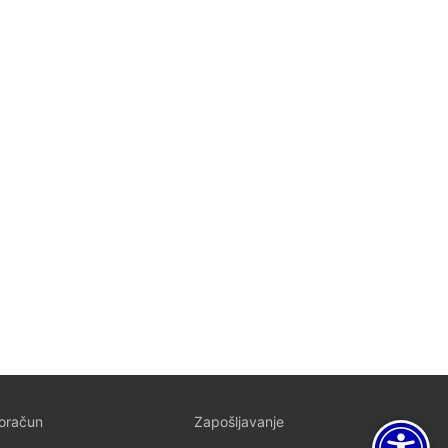
oračun
Zapošljavanje