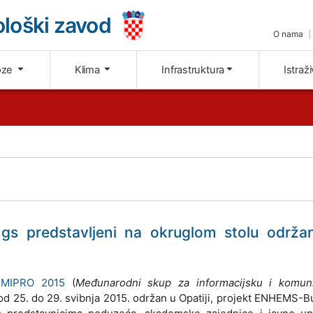
loški zavod
O nama
oze
Klima
Infrastruktura
Istraž
ngs predstavljeni na okruglom stolu održ
u
MIPRO 2015
(
Međunarodni skup za informacijsku i komuni
e od 25. do 29. svibnja 2015. održan u Opatiji, projekt ENHEMS-Bu