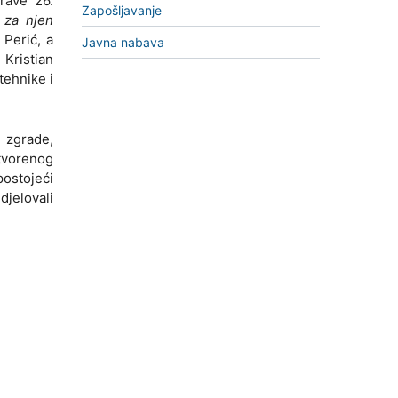
rave 26.
Zapošljavanje
 za njen
 Perić, a
Javna nabava
 Kristian
tehnike i
 zgrade,
tvorenog
ostojeći
djelovali