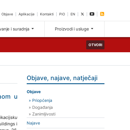
Objave
Aplikacije
Kontakti
PiO
EN
ivanje i suradnja
Proizvodi i usluge
OTVORI
Objave, najave, natječaji
Objave
anom u
» Priopćenja
» Događanja
» Zanimljivosti
kacijsku
Najave
ildings i