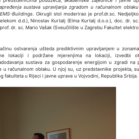
nim predstavnicima poduzeća, akademske zajednice i javne up
apređenja sustava upravljanja zgradom u računalnom oblaku
HEMS-Buildings
. Okrugli stol moderirao je prof.dr.sc. Nedjeljko
elekom d.d.), Ninoslav Kurtalj (Elma Kurtalj d.o.o.), doc. dr. sc.
prof. dr. sc. Mario Vašak (Sveučilište u Zagrebu Fakultet elektro
načinu ostvarenja ušteda prediktivnim upravljanjem u zonama
e lokaciji i podržane mjerenjima na lokaciji, izvedbi o
adodavanja sustava za gospodarenje energijom u zgradi na p
ge u računalnom oblaku. U njoj su, uz predstavnike projekta, su
akulteta u Rijeci i javne uprave u Vojvodini, Republika Srbija.