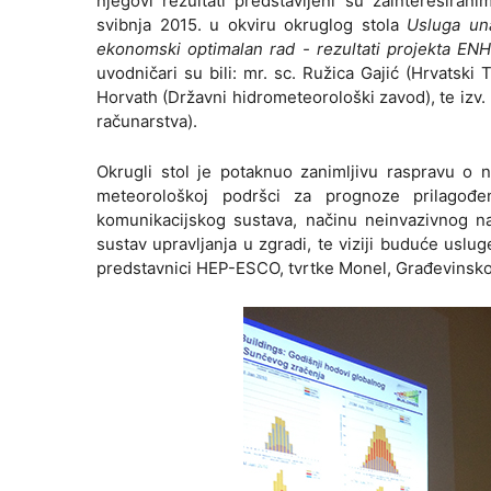
njegovi rezultati predstavljeni su zainteresira
svibnja 2015. u okviru okruglog stola
Usluga un
ekonomski optimalan rad - rezultati projekta EN
uvodničari su bili: mr. sc. Ružica Gajić (Hrvatski T
Horvath (Državni hidrometeorološki zavod), te izv. 
računarstva).
Okrugli stol je potaknuo zanimljivu raspravu o 
meteorološkoj podršci za prognoze prilagođen
komunikacijskog sustava, načinu neinvazivnog n
sustav upravljanja u zgradi, te viziji buduće uslu
predstavnici HEP-ESCO, tvrtke Monel, Građevinskog f