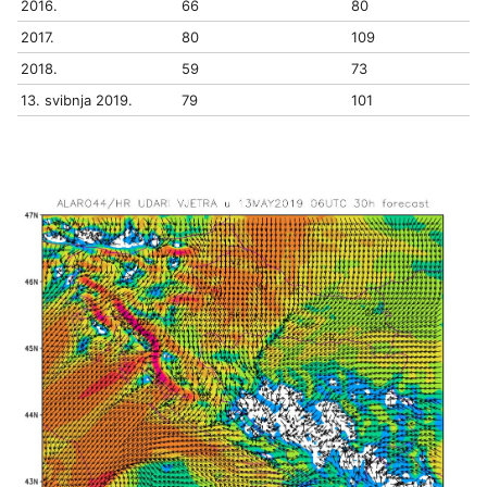
2016.
66
80
2017.
80
109
2018.
59
73
13. svibnja 2019.
79
101