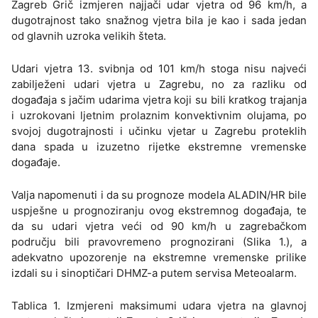
Zagreb Grič izmjeren najjači udar vjetra od 96 km/h, a
dugotrajnost tako snažnog vjetra bila je kao i sada jedan
od glavnih uzroka velikih šteta.
Udari vjetra 13. svibnja od 101 km/h stoga nisu najveći
zabilježeni udari vjetra u Zagrebu, no za razliku od
događaja s jačim udarima vjetra koji su bili kratkog trajanja
i uzrokovani ljetnim prolaznim konvektivnim olujama, po
svojoj dugotrajnosti i učinku vjetar u Zagrebu proteklih
dana spada u izuzetno rijetke ekstremne vremenske
događaje.
Valja napomenuti i da su prognoze modela ALADIN/HR bile
uspješne u prognoziranju ovog ekstremnog događaja, te
da su udari vjetra veći od 90 km/h u zagrebačkom
području bili pravovremeno prognozirani (Slika 1.), a
adekvatno upozorenje na ekstremne vremenske prilike
izdali su i sinoptičari DHMZ-a putem servisa Meteoalarm.
Tablica 1. Izmjereni maksimumi udara vjetra na glavnoj