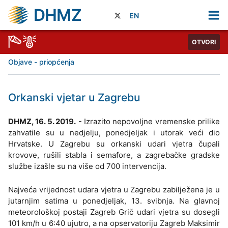
DHMZ
EN
OTVORI
Objave - priopćenja
Orkanski vjetar u Zagrebu
DHMZ, 16. 5. 2019.
- Izrazito nepovoljne vremenske prilike
zahvatile su u nedjelju, ponedjeljak i utorak veći dio
Hrvatske. U Zagrebu su orkanski udari vjetra čupali
krovove, rušili stabla i semafore, a zagrebačke gradske
službe izašle su na više od 700 intervencija.
Najveća vrijednost udara vjetra u Zagrebu zabilježena je u
jutarnjim satima u ponedjeljak, 13. svibnja. Na glavnoj
meteorološkoj postaji Zagreb Grič udari vjetra su dosegli
101 km/h u 6:40 ujutro, a na opservatoriju Zagreb Maksimir