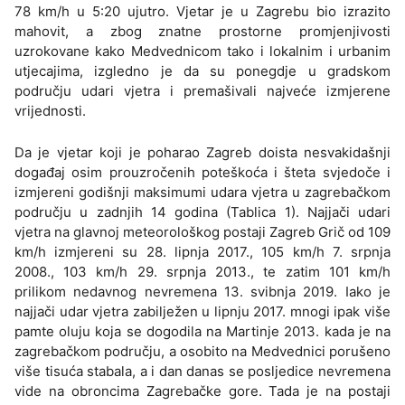
78 km/h u 5:20 ujutro. Vjetar je u Zagrebu bio izrazito
mahovit, a zbog znatne prostorne promjenjivosti
uzrokovane kako Medvednicom tako i lokalnim i urbanim
utjecajima, izgledno je da su ponegdje u gradskom
području udari vjetra i premašivali najveće izmjerene
vrijednosti.
Da je vjetar koji je poharao Zagreb doista nesvakidašnji
događaj osim prouzročenih poteškoća i šteta svjedoče i
izmjereni godišnji maksimumi udara vjetra u zagrebačkom
području u zadnjih 14 godina (Tablica 1). Najjači udari
vjetra na glavnoj meteorološkog postaji Zagreb Grič od 109
km/h izmjereni su 28. lipnja 2017., 105 km/h 7. srpnja
2008., 103 km/h 29. srpnja 2013., te zatim 101 km/h
prilikom nedavnog nevremena 13. svibnja 2019. Iako je
najjači udar vjetra zabilježen u lipnju 2017. mnogi ipak više
pamte oluju koja se dogodila na Martinje 2013. kada je na
zagrebačkom području, a osobito na Medvednici porušeno
više tisuća stabala, a i dan danas se posljedice nevremena
vide na obroncima Zagrebačke gore. Tada je na postaji