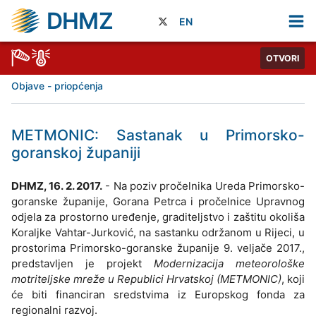
DHMZ
EN
OTVORI
Objave - priopćenja
METMONIC: Sastanak u Primorsko-
goranskoj županiji
DHMZ, 16. 2. 2017.
- Na poziv pročelnika Ureda Primorsko-
goranske županije, Gorana Petrca i pročelnice Upravnog
odjela za prostorno uređenje, graditeljstvo i zaštitu okoliša
Koraljke Vahtar-Jurković, na sastanku održanom u Rijeci, u
prostorima Primorsko-goranske županije 9. veljače 2017.,
predstavljen je projekt
Modernizacija meteorološke
motriteljske mreže u Republici Hrvatskoj (METMONIC)
, koji
će biti financiran sredstvima iz Europskog fonda za
regionalni razvoj.