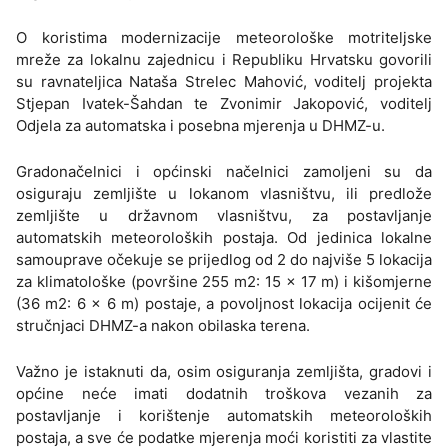
O koristima modernizacije meteorološke motriteljske
mreže za lokalnu zajednicu i Republiku Hrvatsku govorili
su ravnateljica Nataša Strelec Mahović, voditelj projekta
Stjepan Ivatek-Šahdan te Zvonimir Jakopović, voditelj
Odjela za automatska i posebna mjerenja u DHMZ-u.
Gradonačelnici i općinski načelnici zamoljeni su da
osiguraju zemljište u lokanom vlasništvu, ili predlože
zemljište u državnom vlasništvu, za postavljanje
automatskih meteoroloških postaja. Od jedinica lokalne
samouprave očekuje se prijedlog od 2 do najviše 5 lokacija
za klimatološke (površine 255 m2: 15 x 17 m) i kišomjerne
(36 m2: 6 x 6 m) postaje, a povoljnost lokacija ocijenit će
stručnjaci DHMZ-a nakon obilaska terena.
Važno je istaknuti da, osim osiguranja zemljišta, gradovi i
općine neće imati dodatnih troškova vezanih za
postavljanje i korištenje automatskih meteoroloških
postaja, a sve će podatke mjerenja moći koristiti za vlastite