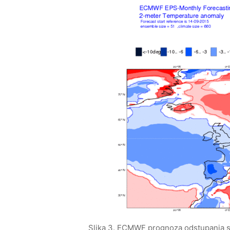
Slika 3. ECMWF prognoza odstupanja sr