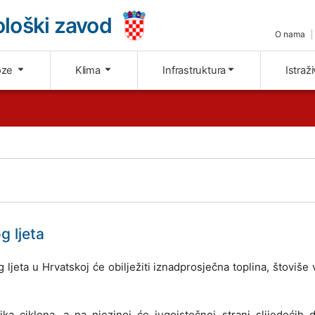
loški zavod
O nama
oze
Klima
Infrastruktura
Istraž
g ljeta
ljeta u Hrvatskoj će obilježiti iznadprosječna toplina, štoviše 
 ciklona, a na njezinoj će jugoistočnoj strani slijedećih 