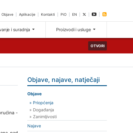
Objave
Aplikacije
Kontakti
PiO
EN
ivanje i suradnja
Proizvodi i usluge
OTVORI
Objave, najave, natječaji
Objave
» Priopćenja
» Događanja
vrućina -
» Zanimljivosti
Najave
dana nad