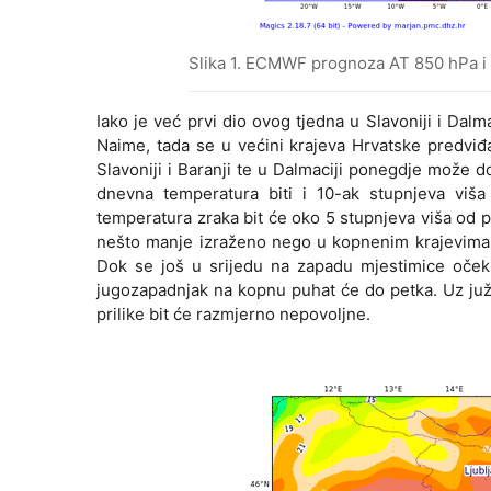
Slika 1. ECMWF prognoza AT 850 hPa i 
Iako je već prvi dio ovog tjedna u Slavoniji i Dalm
Naime, tada se u većini krajeva Hrvatske predviđ
Slavoniji i Baranji te u Dalmaciji ponegdje može do
dnevna temperatura biti i 10-ak stupnjeva viša 
temperatura zraka bit će oko 5 stupnjeva viša od 
nešto manje izraženo nego u kopnenim krajevima, 
Dok se još u srijedu na zapadu mjestimice očekuj
jugozapadnjak na kopnu puhat će do petka. Uz juž
prilike bit će razmjerno nepovoljne.