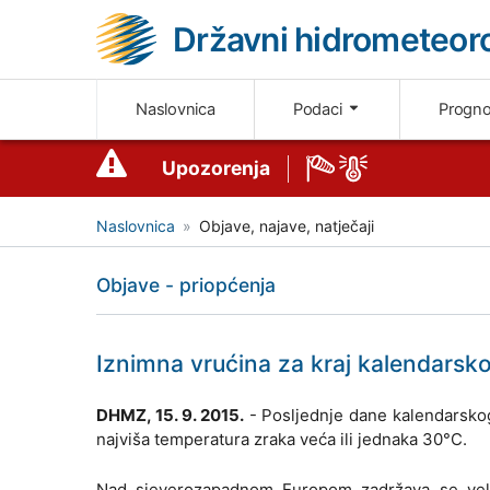
Državni hidrometeoro
Naslovnica
Podaci
Progn
Upozorenja
Naslovnica
Objave, najave, natječaji
Objave - priopćenja
Iznimna vrućina za kraj kalendarsko
DHMZ, 15. 9. 2015.
- Posljednje dane kalendarskog 
najviša temperatura zraka veća ili jednaka 30°C.
Nad sjeverozapadnom Europom zadržava se velika