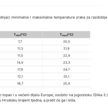
rednjaci minimalne i maksimalne temperature zraka za razdoblje
T
(°C)
T
(°C)
min
max
7,7
20,5
11,3
21,9
11,0
22,9
14,9
23,3
17,9
24,7
12,1
25,1
18,7
25,4
 topao i u većem dijelu Europe, osobito na jugoistoku (Slika 3.).
 Hrvatsku krajem tjedna, a pratit će ga i kiša.