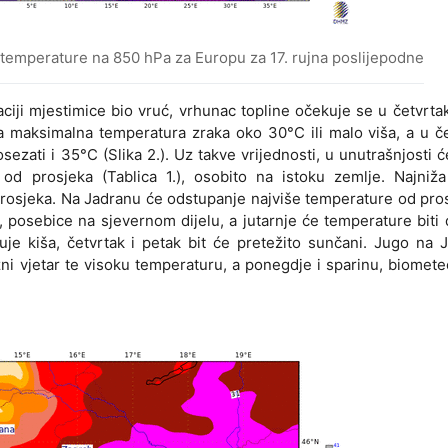
temperature na 850 hPa za Europu za 17. rujna poslijepodne
aciji mjestimice bio vruć, vrhunac topline očekuje se u četvrtak
a maksimalna temperatura zraka oko 30°C ili malo viša, a u č
sezati i 35°C (Slika 2.). Uz takve vrijednosti, u unutrašnjosti ć
od prosjeka (Tablica 1.), osobito na istoku zemlje. Najniža 
prosjeka. Na Jadranu će odstupanje najviše temperature od pros
posebice na sjevernom dijelu, a jutarnje će temperature biti
e kiša, četvrtak i petak bit će pretežito sunčani. Jugo na 
ni vjetar te visoku temperaturu, a ponegdje i sparinu, biomet