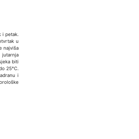
 i petak.
etvrtak u
e najviša
jutarnja
jeka biti
 do 25°C.
Jadranu i
eorološke