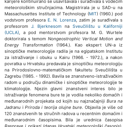
karijere kontinuirano se usavršavala i surađivala s vodećim
meteorološkim stručnjacima. Magistrirala je u SAD-u na
Massachusettes Institute of Technology (
MIT
) (1960.) pod
vodstvom profesora
E. N. Lorenza
, zatim je surađivala s
profesorom
J. Bjerknesom
na
Sveučilištu u Kaliforniji
(UCLA)
, a pod mentorstvom profesora M. G. Wurtele
doktorirala s temom
Nongeostrophic Vertical Motion and
Energy Transformation
(1964.). Kao ekspert UN-a iz
sinoptičke meteorologije radila je na egipatskom Institutu
za istraživanje i obuku u Kairu (1966. - 1972.), a nakon
povratka u Hrvatsku predavala je sinoptičku meteorologiju
na Prirodoslovno-matematičkom fakultetu Sveučilišta u
Zagrebu (1985. - 1992). Bavila se znanstveno-istraživačkim
radom u području dinamičke i sinoptičke meteorologije te
klimatologije. Njezin glavni znanstveni interes bilo je
istraživanje fenomena bure te je vodila nekoliko domaćih i
međunarodnih projekata od kojih su najznačajniji
Bura na
Jadranu
i
Priroda i teorija olujne bure
. Objavila je više od
120 znanstvenih te stručnih radova u recentnim domaćim i
međunarodnim časopisima. Bila je urednica časopisa
Rasprave i prikazi
(danas
Hrvatski meteorološki časopis
),