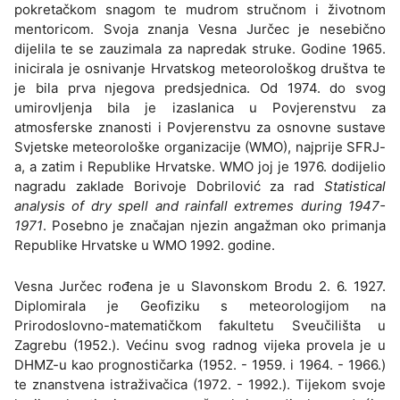
pokretačkom snagom te mudrom stručnom i životnom
mentoricom. Svoja znanja Vesna Jurčec je nesebično
dijelila te se zauzimala za napredak struke. Godine 1965.
inicirala je osnivanje Hrvatskog meteorološkog društva te
je bila prva njegova predsjednica. Od 1974. do svog
umirovljenja bila je izaslanica u Povjerenstvu za
atmosferske znanosti i Povjerenstvu za osnovne sustave
Svjetske meteorološke organizacije (WMO), najprije SFRJ-
a, a zatim i Republike Hrvatske. WMO joj je 1976. dodijelio
nagradu zaklade Borivoje Dobrilović za rad
Statistical
analysis of dry spell and rainfall extremes during 1947-
1971
. Posebno je značajan njezin angažman oko primanja
Republike Hrvatske u WMO 1992. godine.
Vesna Jurčec rođena je u Slavonskom Brodu 2. 6. 1927.
Diplomirala je Geofiziku s meteorologijom na
Prirodoslovno-matematičkom fakultetu Sveučilišta u
Zagrebu (1952.). Većinu svog radnog vijeka provela je u
DHMZ-u kao prognostičarka (1952. - 1959. i 1964. - 1966.)
te znanstvena istraživačica (1972. - 1992.). Tijekom svoje