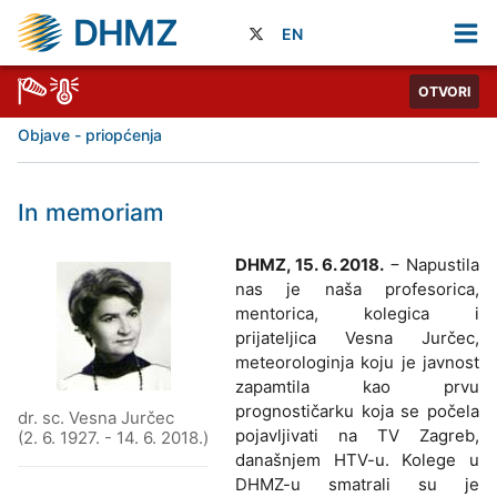
DHMZ
EN
OTVORI
Objave - priopćenja
In memoriam
DHMZ, 15. 6. 2018.
− Napustila
nas je naša profesorica,
mentorica, kolegica i
prijateljica Vesna Jurčec,
meteorologinja koju je javnost
zapamtila kao prvu
prognostičarku koja se počela
dr. sc. Vesna Jurčec
pojavljivati na TV Zagreb,
(2. 6. 1927. - 14. 6. 2018.)
današnjem HTV-u. Kolege u
DHMZ-u smatrali su je