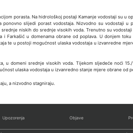
ijom porasta. Na hidrološkoj postaji Kamanje vodostaji su u o
a ponovno slijedi porast vodostaja. Nizvodno su vodostaji u 
srednje niskih do srednje visokih voda. Trenutno su vodostaj
ica i Farkašić u domenama obrane od poplava. U donjem toku
staja te u postoji mogućnost ulaska vodostaja u izvanredne mje
, u domeni srednje visokih voda. Tijekom sljedeće noći 15./
gućnost ulaska vodostaja u izvanredno stanje mjere obrane od p
aju, a nizvodno stagniraju.
Upozorenja
Objave
Pr