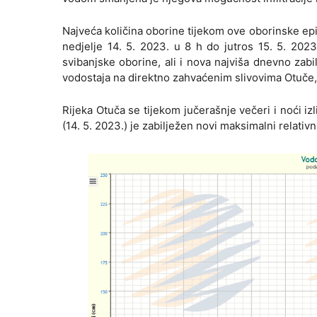
Najveća količina oborine tijekom ove oborinske epi
nedjelje 14. 5. 2023. u 8 h do jutros 15. 5. 20
svibanjske oborine, ali i nova najviša dnevno zabi
vodostaja na direktno zahvaćenim slivovima Otuče,
Rijeka Otuča se tijekom jučerašnje večeri i noći izli
(14. 5. 2023.) je zabilježen novi maksimalni relativn