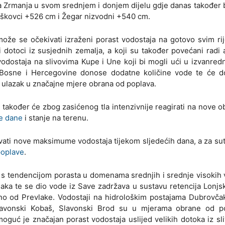
jeka Zrmanja u svom srednjem i donjem dijelu gdje danas također 
škovci +526 cm i Žegar nizvodni +540 cm.
ože se očekivati izraženi porast vodostaja na gotovo svim ri
 dotoci iz susjednih zemalja, a koji su također povećani radi 
 vodostaja na slivovima Kupe i Une koji bi mogli ući u izvanred
 Bosne i Hercegovine donose dodatne količine vode te će dop
e ulazak u značajne mjere obrana od poplava.
 također će zbog zasićenog tla intenzivnije reagirati na nove o
će dane
i stanje na terenu.
i nove maksimume vodostaja tijekom sljedećih dana, a za sutr
poplave
.
s tendencijom porasta u domenama srednjih i srednje visokih 
laka te se dio vode iz Save zadržava u sustavu retencija Lonjs
o od Prevlake. Vodostaji na hidrološkim postajama Dubrovčak
lavonski Kobaš, Slavonski Brod su u mjerama obrane od p
guć je značajan porast vodostaja uslijed velikih dotoka iz sl