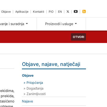
Objave
Aplikacije
Kontakti
PiO
EN
ivanje i suradnja
Proizvodi i usluge
OTVORI
Objave, najave, natječaji
Objave
» Priopćenja
» Događanja
rekidima,
» Zanimljivosti
 prekida,
 zasićeno
Najave
probleme.