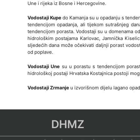
Une i rijeka iz Bosne i Hercegovine.
Vodostaji Kupe
do Kamanja su u opadanju s tendenc
tendencijom opadanja, ali tijekom sutrašnjeg dan
tendencijom porasta. Vodostaji su u domenama od 
hidrološkim postajama Karlovac, Jamnička Kisel
sljedećih dana može očekivati daljnji porast vodo
od poplave.
Vodostaji Une
su u porastu s tendencijom porasta
hidrološkoj postaji Hrvatska Kostajnica postoji mo
Vodostaji Zrmanje
u izvorišnom dijelu lagano opad
DHMZ