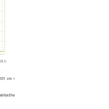
18 h
 201 cm i
bilježila