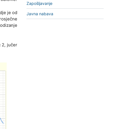
Zapošljavanje
dje je od
Javna nabava
rosječne
podizanje
 2, jučer