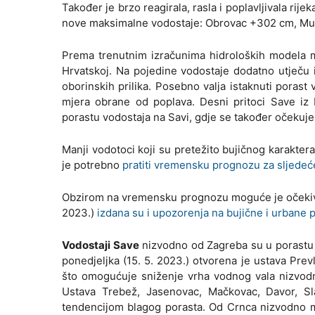
Također je brzo reagirala, rasla i poplavljivala ri
nove maksimalne vodostaje: Obrovac +302 cm, Mu
Prema trenutnim izračunima hidroloških modela m
Hrvatskoj. Na pojedine vodostaje dodatno utječu i
oborinskih prilika. Posebno valja istaknuti porast
mjera obrane od poplava. Desni pritoci Save iz
porastu vodostaja na Savi, gdje se također očekuj
Manji vodotoci koji su pretežito bujičnog karaktera
je potrebno
pratiti vremensku prognozu za sljede
Obzirom na vremensku prognozu moguće je očekivat
2023.)
izdana su i upozorenja na bujične i urbane 
Vodostaji Save
nizvodno od Zagreba su u porastu 
ponedjeljka (15. 5. 2023.) otvorena je ustava Prev
što omogućuje sniženje vrha vodnog vala nizvodn
Ustava Trebež, Jasenovac, Mačkovac, Davor, S
tendencijom blagog porasta. Od Crnca nizvodno mo