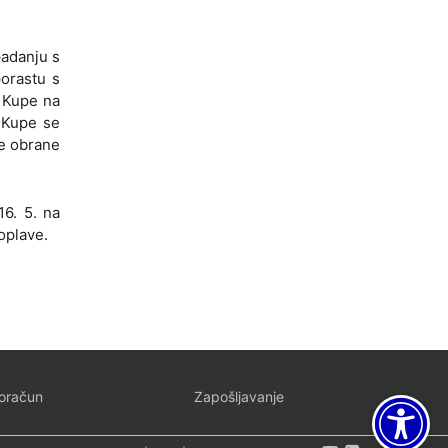
padanju s
porastu s
i Kupe na
 Kupe se
re obrane
16. 5. na
oplave.
oračun
Zapošljavanje