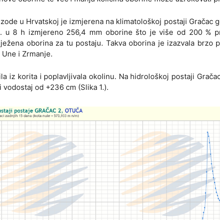
zode u Hrvatskoj je izmjerena na klimatološkoj postaji Gračac g
23. u 8 h izmjereno 256,4 mm oborine što je više od 200 % p
lježena oborina za tu postaju. Takva oborina je izazvala brzo 
 Une i Zrmanje.
la iz korita i poplavljivala okolinu. Na hidrološkoj postaji Gračac
i vodostaj od +236 cm (Slika 1.).