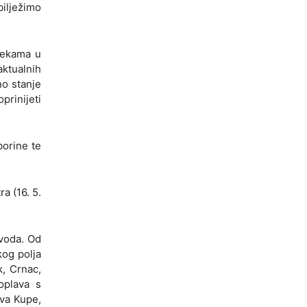
bilježimo
jekama u
aktualnih
no stanje
rinijeti
borine te
a (16. 5.
voda. Od
kog polja
, Crnac,
oplava s
iva Kupe,