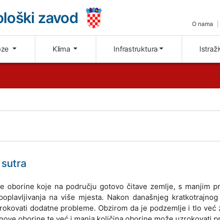
loški zavod
O nama
oze
Klima
Infrastruktura
Istraž
 sutra
ne oborine koje na području gotovo čitave zemlje, s manjim p
oplavljivanja na više mjesta. Nakon današnjeg kratkotrajnog
zrokovati dodatne probleme. Obzirom da je podzemlje i tlo već
nove oborine te već i manja količina oborine može uzrokovati 