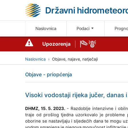
Državni hidrometeoro
Naslovnica
Podaci
Progn
Upozorenja
Naslovnica
Objave, najave, natječaji
Objave - priopćenja
Visoki vodostaji rijeka jučer, danas i
DHMZ, 15. 5. 2023.
- Razdoblje intenzivne i obil
traje od prošlog tjedna uzorkovalo je probleme p
oborine se nastavljaju i sljedećih dana te mogu u
vodom smanjena je njegova mogućnost infiltracije 