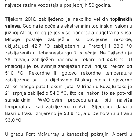
najveće razine vodostaja u posljednjih 50 godina.
Tijekom 2016. zabilježeno je nekoliko velikih
toplinskih
valova
. Godina je počela s ekstremnim toplinskim valom u
južnoj Africi, kojeg je još više pogoršala dugotrajna suša.
Mnoge postaje zabilježile su povijesne rekorde,
uključujući 42,7 °C zabilježenih u Pretoriji i 38,9 °C
zabilježenih u Johannesburgu 7. siječnja. Na Tajlandu je
28. travnja zabilježen nacionalni rekord od 44,6 °C. U
Phalodiju je 19. svibnja zabilježen novi indijski rekord od
51,0 °C. Rekordne ili gotovo rekordne temperature
zabilježene su i u dijelovima Bliskog Istoka i sjeverne
Afrike mnogo puta tijekom ljeta. Mitribah u Kuvajtu tako je
21. srpnja zabilježio 54,0 °C, što će, nakon što se potvrdi
standardnim WMO-ovim procedurama, biti najviša
temperatura ikad zabilježena u Aziji. Sljedećeg dana u
Basri u Iraku izmjereno je 53,9 °C, a u Delhoranu u Iranu
53,0 °C.
U gradu Fort McMurray u kanadskoj pokrajini Alberti u