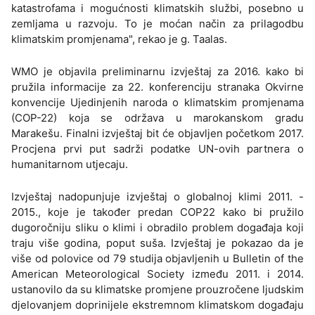
katastrofama i mogućnosti klimatskih službi, posebno u
zemljama u razvoju. To je moćan način za prilagodbu
klimatskim promjenama", rekao je g. Taalas.
WMO je objavila preliminarnu izvještaj za 2016. kako bi
pružila informacije za 22. konferenciju stranaka Okvirne
konvencije Ujedinjenih naroda o klimatskim promjenama
(COP-22) koja se održava u marokanskom gradu
Marakešu. Finalni izvještaj bit će objavljen početkom 2017.
Procjena prvi put sadrži podatke UN-ovih partnera o
humanitarnom utjecaju.
Izvještaj nadopunjuje izvještaj o globalnoj klimi 2011. -
2015., koje je također predan COP22 kako bi pružilo
dugoročniju sliku o klimi i obradilo problem događaja koji
traju više godina, poput suša. Izvještaj je pokazao da je
više od polovice od 79 studija objavljenih u Bulletin of the
American Meteorological Society između 2011. i 2014.
ustanovilo da su klimatske promjene prouzročene ljudskim
djelovanjem doprinijele ekstremnom klimatskom događaju