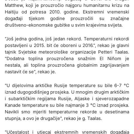
Matthew, koji je prouzročio najgoru humanitarnu krizu na
Haitiju od potresa 2010. godine. Ekstremni vremenski
događaji tijekom godine prouzročili su značajne
društveno-ekonomske gubitke u svim krajevima svijeta.
"Još jedna godina, još jedan rekord. Temperaturni rekordi
postavljeni u 2015. bit će oboreni u 2016.", rekao je glavni
tajnik Svjetske meteorološke organizacije Petteri Taalas.
"Dodatna toplina prouzročena snažnim El Niñom je
nestala, ali toplina prouzročena globalnim zagrijavanjem
nastavit će se", rekao je.
"U dijelovima arktičke Rusije temperature su bile 6-7 °C
iznad dugogodišnjeg prosjeka. U mnogim drugim arktičkim
i subarktičkim regijama Rusije, Aljaske i sjeverozapadne
Kanade temperature su bile najmanje 3 °C iznad prosjeka.
Navikli smo mjeriti temperaturne rekorde u desetinama
stupnja, a ovo je drugačije", rekao je g. Taalas.
"Učestalost i utjecaj ekstremnih vremenskih događaja