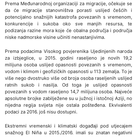
Prema Međunarodnoj organizaciji za migracije, očekuje se
da će migracije stanovništva porasti uslijed češćih i
potencijalno snažnijih katastrofa povezanih s vremenom,
konkurencije i sukoba oko sve manjih resursa, te
podizanja razine mora koje će obalna područja i područja
niske nadmorske visine učiniti nenastanjivima.
Prema podacima Visokog povjerenika Ujedinjenih naroda
za izbjeglice, u 2015. godini raseljeno je novih 19,2
milijuna osoba uslijed opasnosti povezanih s vremenom,
vodom i klimom i geofizičkih opasnosti u 113 zemalja. To je
više nego dvostruko više od broja osoba raseljenih uslijed
ratnih sukob i nasilja. Od toga je uslijed opasnosti
povezanih s vodom raseljeno 14,7 milijuna osoba. Najveće
apsolutne brojke zabilježene su u južnoj i istočnoj Aziji, no
nijedna regija svijeta nije ostala pošteđena. Ekvivalenti
podaci za 2016. još nisu dostupni.
Ekstremni vremenski i klimatski događaji pod utjecajem
snažnog El Niña u 2015./2016. imali su znatan negativni