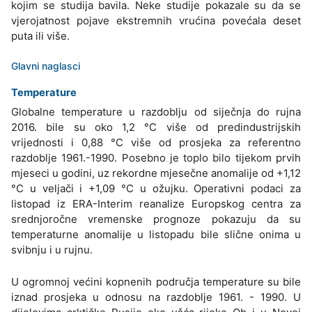
kojim se studija bavila. Neke studije pokazale su da se
vjerojatnost pojave ekstremnih vrućina povećala deset
puta ili više.
Glavni naglasci
Temperature
Globalne temperature u razdoblju od siječnja do rujna
2016. bile su oko 1,2 °C više od predindustrijskih
vrijednosti i 0,88 °C više od prosjeka za referentno
razdoblje 1961.-1990. Posebno je toplo bilo tijekom prvih
mjeseci u godini, uz rekordne mjesečne anomalije od +1,12
°C u veljači i +1,09 °C u ožujku. Operativni podaci za
listopad iz ERA-Interim reanalize Europskog centra za
srednjoročne vremenske prognoze pokazuju da su
temperaturne anomalije u listopadu bile slične onima u
svibnju i u rujnu.
U ogromnoj većini kopnenih područja temperature su bile
iznad prosjeka u odnosu na razdoblje 1961. - 1990. U