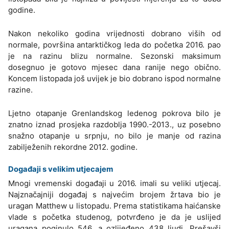
godine.
Nakon nekoliko godina vrijednosti dobrano viših od
normale, površina antarktičkog leda do početka 2016. pao
je na razinu blizu normalne. Sezonski maksimum
dosegnuo je gotovo mjesec dana ranije nego obično.
Koncem listopada još uvijek je bio dobrano ispod normalne
razine.
Ljetno otapanje Grenlandskog ledenog pokrova bilo je
znatno iznad prosjeka razdoblja 1990.-2013., uz posebno
snažno otapanje u srpnju, no bilo je manje od razina
zabilježenih rekordne 2012. godine.
Događaji s velikim utjecajem
Mnogi vremenski događaji u 2016. imali su veliki utjecaj.
Najznačajniji događaj s najvećim brojem žrtava bio je
uragan Matthew u listopadu. Prema statistikama haićanske
vlade s početka studenog, potvrđeno je da je uslijed
uragana poginulo 546, a ozlijeđeno 438 ljudi. Prešavši