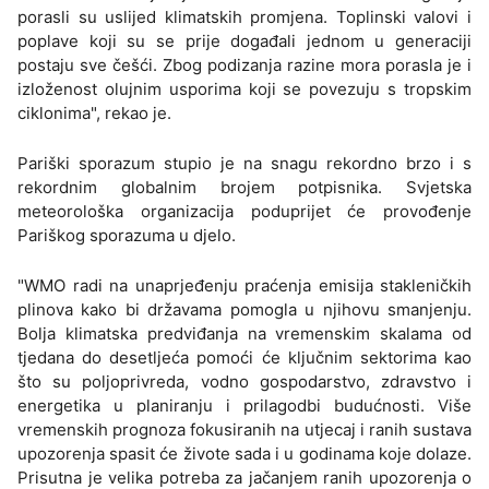
porasli su uslijed klimatskih promjena. Toplinski valovi i
poplave koji su se prije događali jednom u generaciji
postaju sve češći. Zbog podizanja razine mora porasla je i
izloženost olujnim usporima koji se povezuju s tropskim
ciklonima", rekao je.
Pariški sporazum stupio je na snagu rekordno brzo i s
rekordnim globalnim brojem potpisnika. Svjetska
meteorološka organizacija poduprijet će provođenje
Pariškog sporazuma u djelo.
"WMO radi na unaprjeđenju praćenja emisija stakleničkih
plinova kako bi državama pomogla u njihovu smanjenju.
Bolja klimatska predviđanja na vremenskim skalama od
tjedana do desetljeća pomoći će ključnim sektorima kao
što su poljoprivreda, vodno gospodarstvo, zdravstvo i
energetika u planiranju i prilagodbi budućnosti. Više
vremenskih prognoza fokusiranih na utjecaj i ranih sustava
upozorenja spasit će živote sada i u godinama koje dolaze.
Prisutna je velika potreba za jačanjem ranih upozorenja o