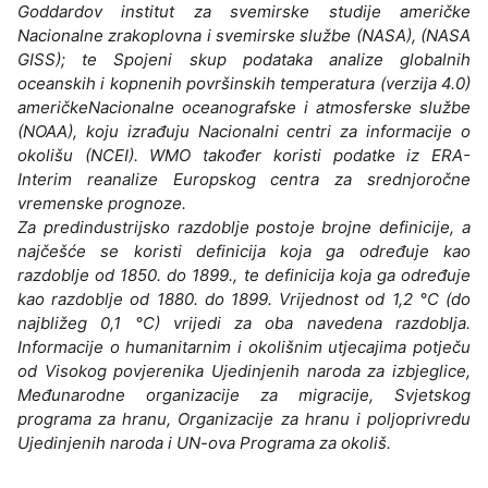
Goddardov institut za svemirske studije američke
Nacionalne zrakoplovna i svemirske službe (NASA), (NASA
GISS); te Spojeni skup podataka analize globalnih
oceanskih i kopnenih površinskih temperatura (verzija 4.0)
američkeNacionalne oceanografske i atmosferske službe
(NOAA), koju izrađuju Nacionalni centri za informacije o
okolišu (NCEI). WMO također koristi podatke iz ERA-
Interim reanalize Europskog centra za srednjoročne
vremenske prognoze.
Za predindustrijsko razdoblje postoje brojne definicije, a
najčešće se koristi definicija koja ga određuje kao
razdoblje od 1850. do 1899., te definicija koja ga određuje
kao razdoblje od 1880. do 1899. Vrijednost od 1,2 °C (do
najbližeg 0,1 °C) vrijedi za oba navedena razdoblja.
Informacije o humanitarnim i okolišnim utjecajima potječu
od Visokog povjerenika Ujedinjenih naroda za izbjeglice,
Međunarodne organizacije za migracije, Svjetskog
programa za hranu, Organizacije za hranu i poljoprivredu
Ujedinjenih naroda i UN-ova Programa za okoliš.