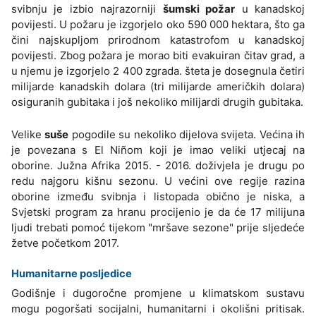
svibnju je izbio najrazorniji
šumski požar
u kanadskoj
povijesti. U požaru je izgorjelo oko 590 000 hektara, što ga
čini najskupljom prirodnom katastrofom u kanadskoj
povijesti. Zbog požara je morao biti evakuiran čitav grad, a
u njemu je izgorjelo 2 400 zgrada. šteta je dosegnula četiri
milijarde kanadskih dolara (tri milijarde američkih dolara)
osiguranih gubitaka i još nekoliko milijardi drugih gubitaka.
Velike
suše
pogodile su nekoliko dijelova svijeta. Većina ih
je povezana s El Niñom koji je imao veliki utjecaj na
oborine. Južna Afrika 2015. - 2016. doživjela je drugu po
redu najgoru kišnu sezonu. U većini ove regije razina
oborine između svibnja i listopada obično je niska, a
Svjetski program za hranu procijenio je da će 17 milijuna
ljudi trebati pomoć tijekom "mršave sezone" prije sljedeće
žetve početkom 2017.
Humanitarne posljedice
Godišnje i dugoročne promjene u klimatskom sustavu
mogu pogoršati socijalni, humanitarni i okolišni pritisak.