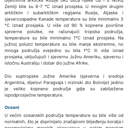
dijelovima arktičke Rusije oko ušća rijeke Ob i u Novoj
Zemlji bile su 6-7 °C iznad prosjeka. U mnogim drugim
arktičkim i subarktičkim regijama Rusije, Aljaske i
sjeverozapadne Kanade temperature su bile minimalno 3
°C iznad prosjeka. U više od 90 % kopnene površine
sjeverne polutke, ne računajući tropska područja,
temperature su bile minimalno 1°C iznad prosjeka. Na
južnoj polutci temperature su bile manje ekstremne, no
mnoga područja svejedno su bila 1°C ili više iznad
prosjeka, uključujući i sjevernu Južnu Ameriku, sjevernu i
istočnu Australiju i dobar dio južne Afrike.
Dio suptropske Južne Amerike (sjeverna i srednja
Argentina, dijelovi Paragvaja i nizinski dio Bolivije) jedino
je veliko kopneno područje gdje su zabilježene
ispodprosječne temperature.
Oceani
U većini oceanskih područja temperature su bile više od
normalnih, što je doprinijelo značajnom blijeđenju koralja i
poremećajima morskih ekosustava u nekim tropskim