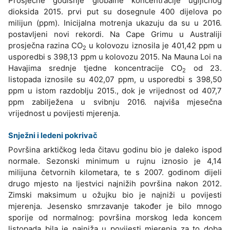
Prosječne godišnje globalne koncentracije ugljičnog
dioksida 2015. prvi put su dosegnule 400 dijelova po
milijun (ppm). Inicijalna motrenja ukazuju da su u 2016.
postavljeni novi rekordi. Na Cape Grimu u Australiji
prosječna razina CO
u kolovozu iznosila je 401,42 ppm u
2
usporedbi s 398,13 ppm u kolovozu 2015. Na Mauna Loi na
Havajima srednje tjedne koncentracije CO
od 23.
2
listopada iznosile su 402,07 ppm, u usporedbi s 398,50
ppm u istom razdoblju 2015., dok je vrijednost od 407,7
ppm zabilježena u svibnju 2016. najviša mjesečna
vrijednost u povijesti mjerenja.
Snježni i ledeni pokrivač
Površina arktičkog leda čitavu godinu bio je daleko ispod
normale. Sezonski minimum u rujnu iznosio je 4,14
milijuna četvornih kilometara, te s 2007. godinom dijeli
drugo mjesto na ljestvici najnižih površina nakon 2012.
Zimski maksimum u ožujku bio je najniži u povijesti
mjerenja. Jesensko smrzavanje također je bilo mnogo
sporije od normalnog: površina morskog leda koncem
listopada bila je najniža u povijesti mjerenja za to doba