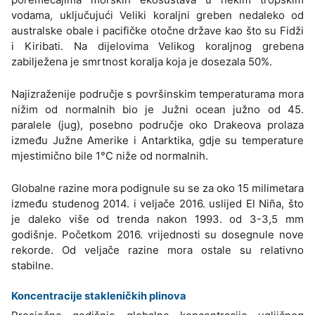
vodama, uključujući Veliki koraljni greben nedaleko od
australske obale i pacifičke otočne države kao što su Fidži
i Kiribati. Na dijelovima Velikog koraljnog grebena
zabilježena je smrtnost koralja koja je dosezala 50%.
Najizraženije područje s površinskim temperaturama mora
nižim od normalnih bio je Južni ocean južno od 45.
paralele (jug), posebno područje oko Drakeova prolaza
između Južne Amerike i Antarktika, gdje su temperature
mjestimično bile 1°C niže od normalnih.
Globalne razine mora podignule su se za oko 15 milimetara
između studenog 2014. i veljače 2016. uslijed El Niña, što
je daleko više od trenda nakon 1993. od 3-3,5 mm
godišnje. Početkom 2016. vrijednosti su dosegnule nove
rekorde. Od veljače razine mora ostale su relativno
stabilne.
Koncentracije stakleničkih plinova