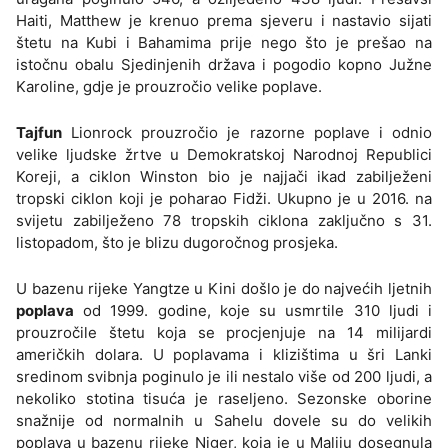
Haiti, Matthew je krenuo prema sjeveru i nastavio sijati
štetu na Kubi i Bahamima prije nego što je prešao na
istočnu obalu Sjedinjenih država i pogodio kopno Južne
Karoline, gdje je prouzročio velike poplave.
Tajfun
Lionrock prouzročio je razorne poplave i odnio
velike ljudske žrtve u Demokratskoj Narodnoj Republici
Koreji, a ciklon Winston bio je najjači ikad zabilježeni
tropski ciklon koji je poharao Fidži. Ukupno je u 2016. na
svijetu zabilježeno 78 tropskih ciklona zaključno s 31.
listopadom, što je blizu dugoročnog prosjeka.
U bazenu rijeke Yangtze u Kini došlo je do najvećih ljetnih
poplava
od 1999. godine, koje su usmrtile 310 ljudi i
prouzročile štetu koja se procjenjuje na 14 milijardi
američkih dolara. U poplavama i klizištima u šri Lanki
sredinom svibnja poginulo je ili nestalo više od 200 ljudi, a
nekoliko stotina tisuća je raseljeno. Sezonske oborine
snažnije od normalnih u Sahelu dovele su do velikih
poplava u bazenu rijeke Niger, koja je u Maliju dosegnula