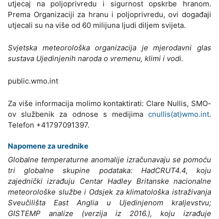
utjecaj na poljoprivredu i sigurnost opskrbe hranom.
Prema Organizaciji za hranu i poljoprivredu, ovi događaji
utjecali su na više od 60 milijuna ljudi diljem svijeta.
Svjetska meteorološka organizacija je mjerodavni glas
sustava Ujedinjenih naroda o vremenu, klimi i vodi.
public.wmo.int
Za više informacija molimo kontaktirati: Clare Nullis, SMO-
ov službenik za odnose s medijima
cnullis(at)wmo.int
.
Telefon +41797091397.
Napomene za urednike
Globalne temperaturne anomalije izračunavaju se pomoću
tri globalne skupine podataka: HadCRUT4.4, koju
zajednički izrađuju Centar Hadley Britanske nacionalne
meteorološke službe i Odsjek za klimatološka istraživanja
Sveučilišta East Anglia u Ujedinjenom kraljevstvu;
GISTEMP analize (verzija iz 2016.), koju izrađuje