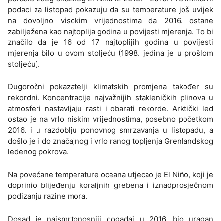
podaci za listopad pokazuju da su temperature još uvijek
na dovoljno visokim vrijednostima da 2016. ostane
zabilježena kao najtoplija godina u povijesti mjerenja. To bi
značilo da je 16 od 17 najtoplijih godina u povijesti
mjerenja bilo u ovom stoljeću (1998. jedina je u prošlom
stoljeću).
Dugoročni pokazatelji klimatskih promjena također su
rekordni. Koncentracije najvažnijih stakleničkih plinova u
atmosferi nastavljaju rasti i obarati rekorde. Arktički led
ostao je na vrlo niskim vrijednostima, posebno početkom
2016. i u razdoblju ponovnog smrzavanja u listopadu, a
došlo je i do značajnog i vrlo ranog topljenja Grenlandskog
ledenog pokrova.
Na povećane temperature oceana utjecao je El Niño, koji je
doprinio blijeđenju koraljnih grebena i iznadprosječnom
podizanju razine mora.
Dosad je najsmrtonosniji događaj u 2016. bio uragan