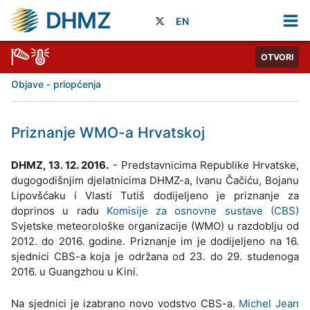
DHMZ
EN
OTVORI
Objave - priopćenja
Priznanje WMO-a Hrvatskoj
DHMZ, 13. 12. 2016.
- Predstavnicima Republike Hrvatske,
dugogodišnjim djelatnicima DHMZ-a, Ivanu Čačiću, Bojanu
Lipovšćaku i Vlasti Tutiš dodijeljeno je priznanje za
doprinos u radu
Komisije za osnovne sustave (CBS)
Svjetske meteorološke organizacije (WMO) u razdoblju od
2012. do 2016. godine. Priznanje im je dodijeljeno na 16.
sjednici CBS-a koja je održana od 23. do 29. studenoga
2016. u Guangzhou u Kini.
Na sjednici je izabrano novo vodstvo CBS-a.
Michel Jean