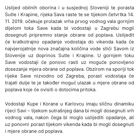
Uslijed obilnih oborina i u susjednoj Sloveniji te porasta
Sutle i Krapine, rijeka Sava raste te se tijekom četvrtka 14.
11. 2019. očekuje prolazak vrha prvog vodnog vala gornjim
dijelom toka Save kada bi vodostaji u Zagrebu mogli
dosegnuti pripremno stanje obrane od poplava. Uslijedit
će kratkotrajno opadanje vodostaja do vikenda kada će
najvjerojatnije nova značajna količina vode stići Savom iz
Slovenije uz doprinos Sutle i Krapine. U gornjem toku
Save vodostaji će ponovo rasti uz moguće ponovljeno
dosezanje mjera obrane od poplava. Obzirom na sporiji tok
rijeke Save nizvodno od Zagreba, porast vodostaja će
trajati dulje te je također moguć ulazak u mjere obrane od
poplava koje će ovisiti o dotocima pritoka.
Vodostaji Kupe i Korane u Karlovcu imaju sličnu dinamiku
rijeci Savi – tijekom sutrašnjeg dana bi mogli dosegnuti vrh
vodnog vala, nakon čega bi moglo uslijediti opadanje, ali
uz ponovni porast tijekom vikenda kada bi mogli dosegnuti
i mjere obrane od poplava.