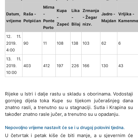
Mirna
Kupa
Lika
Zrmanja
Datum,
Raša -
-
Jadro -
Vrljika -
-
-
- Žegar
vrijeme
Potpićan
Ponte
Majdan
Kamenmo
Zapeć
Bilaj
nizv.
Porto
12. 11.
2019.
90
11
108
138
103
62
6
4:00
13. 11.
2019.
403
412
197
226
166
130
43
10:00
Rijeke u Istri i dalje rastu u skladu s oborinama. Vodostaji
gornjeg dijela toka Kupe su tijekom jučerašnjeg dana
znatno rasli, a trenutno su u stagnaciji. Sutla i Krapina su
također znatno rasle jučer, a trenutno su u opadanju.
Nepovoljno vrijeme nastavit će se i u drugoj polovini tjedna.
U četvrtak i petak kiše će biti manje, a u sjevernim će