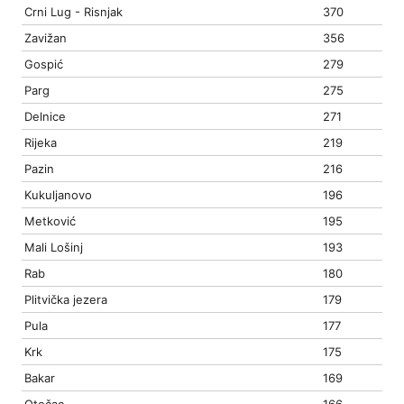
Crni Lug - Risnjak
370
Zavižan
356
Gospić
279
Parg
275
Delnice
271
Rijeka
219
Pazin
216
Kukuljanovo
196
Metković
195
Mali Lošinj
193
Rab
180
Plitvička jezera
179
Pula
177
Krk
175
Bakar
169
Otočac
166