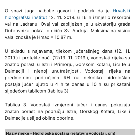
O snazi juga najbolje govori i podatak da je
Hrvatski
hidrografski institut
12. 11. 2019. u 16 h izmjerio rekordni
val na Jadranu! Ovaj val zabilježen je u akvatoriju grada
Dubrovnika pokraj otočića Sv. Andrija. Maksimalna visina
vala iznosila je Hmax = 10,87 m.
U skladu s najavama, tijekom jučerašnjeg dana (12. 11.
2019.) i protekle noći (12/13. 11. 2019.), vodostaji rijeka su
znatno porasli u Istri i Primorju, Gorskom kotaru, Lici te u
Dalmaciji i njenoj unutrašnjosti. Vodostaji rijeka na
predmetnim područjima RH na nekoliko hidroloških
postaja jučer ujutro u 4 h te danas u 10 h su prikazani
sljedećom tablicom (tablica 3).
Tablica 3. Vodostaji izmjereni jučer i danas pokazuju
znatan porast na području Istre, Gorskog Kotara, Like i
Dalmacije uslijed obilne oborine.
Naziv rijeke - Hidrološka postaja (relativni vodostaj, cm)