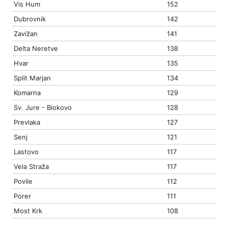
Vis Hum
152
Dubrovnik
142
Zavižan
141
Delta Neretve
138
Hvar
135
Split Marjan
134
Komarna
129
Sv. Jure - Biokovo
128
Prevlaka
127
Senj
121
Lastovo
117
Vela Straža
117
Povile
112
Porer
111
Most Krk
108