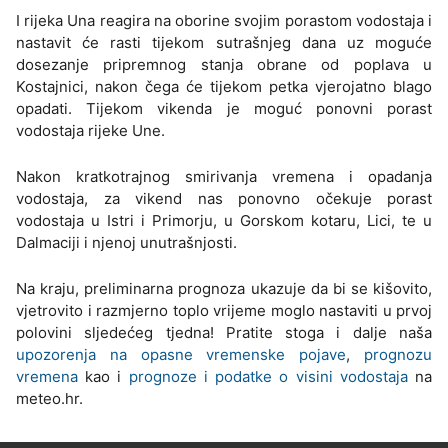
I rijeka Una reagira na oborine svojim porastom vodostaja i
nastavit će rasti tijekom sutrašnjeg dana uz moguće
dosezanje pripremnog stanja obrane od poplava u
Kostajnici, nakon čega će tijekom petka vjerojatno blago
opadati. Tijekom vikenda je moguć ponovni porast
vodostaja rijeke Une.
Nakon kratkotrajnog smirivanja vremena i opadanja
vodostaja, za vikend nas ponovno očekuje porast
vodostaja u Istri i Primorju, u Gorskom kotaru, Lici, te u
Dalmaciji i njenoj unutrašnjosti.
Na kraju, preliminarna prognoza ukazuje da bi se kišovito,
vjetrovito i razmjerno toplo vrijeme moglo nastaviti u prvoj
polovini sljedećeg tjedna! Pratite stoga i dalje naša
upozorenja na opasne vremenske pojave
,
prognozu
vremena
kao i
prognoze i podatke o visini vodostaja
na
meteo.hr.