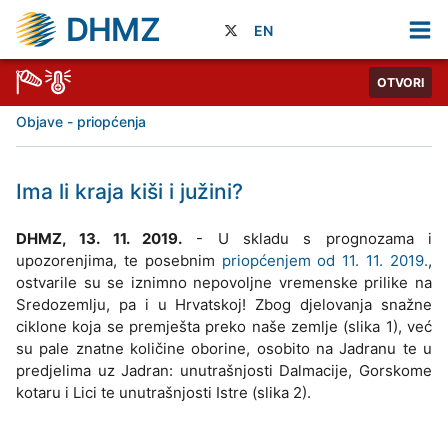
DHMZ
EN
OTVORI
Objave - priopćenja
Ima li kraja kiši i južini?
DHMZ, 13. 11. 2019.
- U skladu s prognozama i
upozorenjima, te posebnim
priopćenjem od 11. 11. 2019.
,
ostvarile su se iznimno nepovoljne vremenske prilike na
Sredozemlju, pa i u Hrvatskoj! Zbog djelovanja snažne
ciklone koja se premješta preko naše zemlje (slika 1), već
su pale znatne količine oborine, osobito na Jadranu te u
predjelima uz Jadran: unutrašnjosti Dalmacije, Gorskome
kotaru i Lici te unutrašnjosti Istre (slika 2).