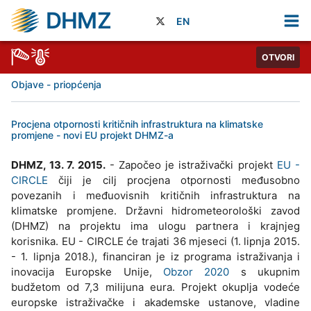
DHMZ
EN
OTVORI
Objave - priopćenja
Procjena otpornosti kritičnih infrastruktura na klimatske
promjene - novi EU projekt DHMZ-a
DHMZ, 13. 7. 2015.
- Započeo je istraživački projekt
EU -
CIRCLE
čiji je cilj procjena otpornosti međusobno
povezanih i međuovisnih kritičnih infrastruktura na
klimatske promjene. Državni hidrometeorološki zavod
(DHMZ) na projektu ima ulogu partnera i krajnjeg
korisnika. EU - CIRCLE će trajati 36 mjeseci (1. lipnja 2015.
- 1. lipnja 2018.), financiran je iz programa istraživanja i
inovacija Europske Unije,
Obzor 2020
s ukupnim
budžetom od 7,3 milijuna eura. Projekt okuplja vodeće
europske istraživačke i akademske ustanove, vladine