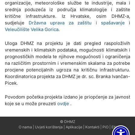
organizacije, meteorološke službe te industrije, mala i
srednja poduzeća iz područja klimatologije i zaštite
kritične infrastrukture. Iz Hrvatske, osim DHMZ-a,
sudjeluje
Državna uprava za zaštitu i spašavanje
i
Veleučilište Velika Gorica
.
Uloga DHMZ na projektu je dati pregled raspoloživih
vremenskih i klimatskih podataka, mogućnosti klimatskih i
prognostičkih modela te njihove mogućnosti i ograničenja
na različitim prostornim i vremenskim skalama za potrebe
procjene potencijalnih ugroza na kritičnu infrastrukturu.
Koordinatorica projekta za DHMZ je dr. sc. Branka Ivančan-
Picek.
Povodom početka projekta izdano je priopćenje za javnost
koje se u može preuzeti
ovdje
.
© DHMZ
O nama
|
Uvjeti korištenja
|
Aplikacije
|
Kontakti
|
PiO
|
EN