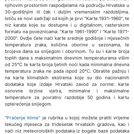
njihovim prostornim raspodjelama na području Hrvatske u
30-godišnjim ili čak i duljim vremenskim razdobljima.
Ističu se novi sadržaji od kojih je prvi "Karte 1931-1960", te
niz karata koje su dostupne i u digitalnom, rasterskom
formatu na poveznicama: "Karte 1961-1990" i "Karte 1971-
2000". Ovdje ćete naći karte srednje godišnje i mjesečnih
temperatura zraka, količina oborine u sezonama, te
brojeva dana sa snijegom i oborinom. Tu su i karte broja
toplih dana s maksimalnim dnevnim temperaturama višim
od 25°C te karta broja ljetnih noći kada minimalna dnevna
temperatura zraka ne pada ispod 20°C. Obratite pažnju i
na karte klimatskih ekstrema koje su dio nacionalnih
dodataka koje izdaje Hrvatski zavod za norme: karte
osnovne brzine vjetra, minimalne i maksimalne
temperature za povratno razdoblje 50 godina i kartu
opterećenja snijegom.
"Praćenje klime"
je rubrika u kojoj možete pratiti vrijeme
tekućeg mjeseca za tridesetak hrvatskih gradova, kao i
naći niz meteoroloških podataka iz bogate baze podataka