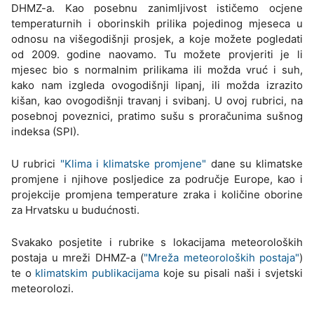
DHMZ-a. Kao posebnu zanimljivost ističemo ocjene
temperaturnih i oborinskih prilika pojedinog mjeseca u
odnosu na višegodišnji prosjek, a koje možete pogledati
od 2009. godine naovamo. Tu možete provjeriti je li
mjesec bio s normalnim prilikama ili možda vruć i suh,
kako nam izgleda ovogodišnji lipanj, ili možda izrazito
kišan, kao ovogodišnji travanj i svibanj. U ovoj rubrici, na
posebnoj poveznici, pratimo sušu s proračunima sušnog
indeksa (SPI).
U rubrici
"Klima i klimatske promjene"
dane su klimatske
promjene i njihove posljedice za područje Europe, kao i
projekcije promjena temperature zraka i količine oborine
za Hrvatsku u budućnosti.
Svakako posjetite i rubrike s lokacijama meteoroloških
postaja u mreži DHMZ-a (
"Mreža meteoroloških postaja"
)
te o
klimatskim publikacijama
koje su pisali naši i svjetski
meteorolozi.