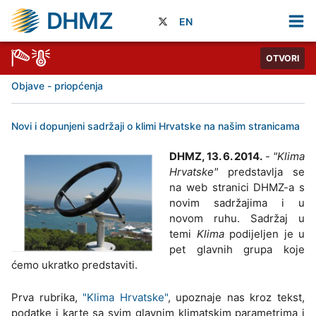
DHMZ
EN
OTVORI
Objave - priopćenja
Novi i dopunjeni sadržaji o klimi Hrvatske na našim stranicama
DHMZ, 13. 6. 2014.
-
"Klima
Hrvatske"
predstavlja se
na web stranici DHMZ-a s
novim sadržajima i u
novom ruhu. Sadržaj u
temi
Klima
podijeljen je u
pet glavnih grupa koje
ćemo ukratko predstaviti.
Prva rubrika,
"Klima Hrvatske"
, upoznaje nas kroz tekst,
podatke i karte sa svim glavnim klimatskim parametrima i