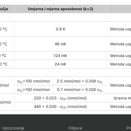
učje
Umjerna i mjerna sposobnost (k=2)
0 °C
0.9 K
Metoda us
0 °C
48 mK
Metoda us
0 °C
124 mK
Metoda us
0 °C
24 mK
Metoda us
c
=100 nmol/mol
2.5 nmol/mol + 0.008 c
O
O
3
3
l/mol
Metoda us
c
>100 nmol/mol
0.7 nmol/mol + 0.026 c
O
O
3
3
220 + 0.023 ∙ c
(nmol/mol)
Izravna 
CO
ol/mol
440 + 0.030 ∙ c
(nmol/mol)
Metoda us
CO
Upozorenja
Objave
Pr