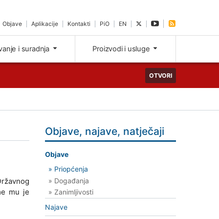
Objave
Aplikacije
Kontakti
PiO
EN
ivanje i suradnja
Proizvodi i usluge
OTVORI
Objave, najave, natječaji
Objave
» Priopćenja
» Događanja
 Državnog
me mu je
» Zanimljivosti
Najave