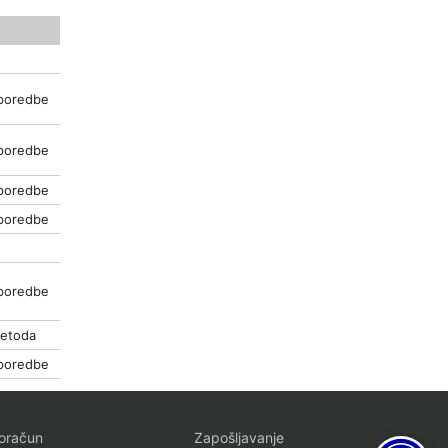
poredbe
poredbe
poredbe
poredbe
poredbe
metoda
poredbe
oračun
Zapošljavanje