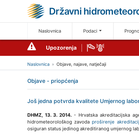
Državni hidrometeoro
Naslovnica
Podaci
Progn
Upozorenja
Naslovnica
Objave, najave, natječaji
Objave - priopćenja
Još jedna potvrda kvalitete Umjernog labo
DHMZ, 13. 3. 2014.
- Hrvatska akreditacijska age
hidrometeorološkog zavoda
proširenje akreditaci
osiguran status jedinog akreditiranog umjernog lab