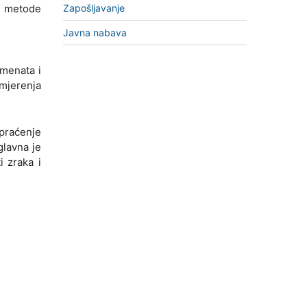
i metode
Zapošljavanje
Javna nabava
menata i
mjerenja
 praćenje
glavna je
i zraka i