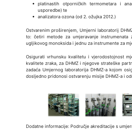
platinastih otporničkih termometara i a
usporedbe) te
analizatora ozona (od 2. ožujka 2012.)
Ostvarenim proširenjem, Umjerni laboratorij DHM
to: četiri metode za umjeravanje instrumenata 
ugljikovog monoksida i jednu za instrumente za m
Osigurati vrhunsku kvalitetu i vjerodostojnost m
kvalitete zraka, za DHMZ i njegove strateške part
zadaća Umjernog laboratorija DHMZ-a kojom osigur
dosljedno pridonosi ostvarenju misije DHMZ-a i od
Dodatne informacije: Područje akreditacije s umj