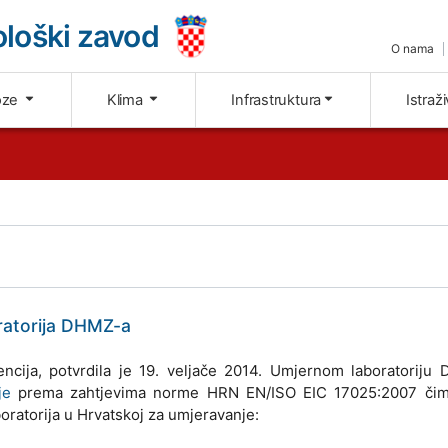
loški zavod
O nama
oze
Klima
Infrastruktura
Istraž
ratorija DHMZ-a
ncija, potvrdila je 19. veljače 2014. Umjernom laboratoriju
je
prema zahtjevima norme HRN EN/ISO EIC 17025:2007 či
oratorija u Hrvatskoj za umjeravanje: