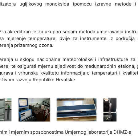
nalizatora ugljikovog monoksida (pomoću izravne metode 
Z-a akreditiran je za ukupno sedam metoda umjeravanja instru
za mjerenje temperature, dvije za instrumente iz područja 
jerenja prizemnog ozona.
jerenja u sklopu nacionalne meteorološke i infrastrukture za
nere, te osigurati mjernu sljedivost do međunarodnih etalona, 
ava i vrhunsku kvalitetu informacija o temperaturi i kvalitet
rživom razvoju Republike Hrvatske.
ernim i mjernim sposobnostima Umjernog laboratorija DHMZ-a