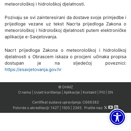
meteorološkoj i hidrološkoj djelatnosti.
Pozivaju se svi zainteresirani da dostave svoje primjedbe i
prijedloge vezane uz tekst Nacrta prijedloga Zakona o
meteorološkoj i hidrološkoj djelatnosti putem elektroničke
aplikacije e-Savjetovanja.
Nacrt prijedloga Zakona o meteorološkoj i hidrološkoj
djelatnosti s Obrascem iskaza o procjeni učinaka propisa
dostupan je na sljedećoj poveznici:
https://esavjetovanja.gov.hr
© DHMZ
O nama
|
Uvjeti korištenja
|
Aplikacije
|
Kontakti
|
PiO
|
EN
Certifikat sustava upravljanja:
C666382
Potvrde o akreditaciji:
1427
|
1505
|
2365
Pratite nas: