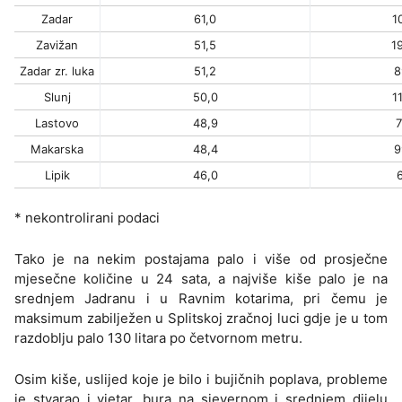
Zadar
61,0
1
Zavižan
51,5
1
Zadar zr. luka
51,2
8
Slunj
50,0
1
Lastovo
48,9
7
Makarska
48,4
9
Lipik
46,0
6
* nekontrolirani podaci
Tako je na nekim postajama palo i više od prosječne
mjesečne količine u 24 sata, a najviše kiše palo je na
srednjem Jadranu i u Ravnim kotarima, pri čemu je
maksimum zabilježen u Splitskoj zračnoj luci gdje je u tom
razdoblju palo 130 litara po četvornom metru.
Osim kiše, uslijed koje je bilo i bujičnih poplava, probleme
je stvarao i vjetar, bura na sjevernom i srednjem dijelu