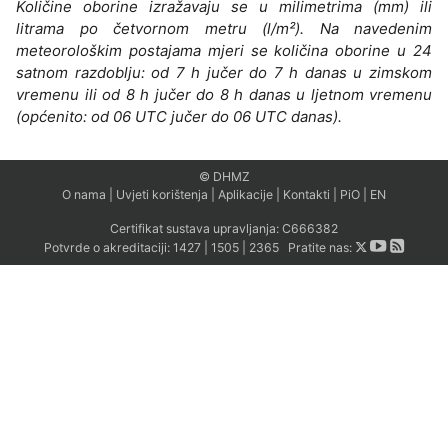
Količine oborine izražavaju se u milimetrima (mm) ili
litrama po četvornom metru (l/m²). Na navedenim
meteorološkim postajama mjeri se količina oborine u 24
satnom razdoblju: od 7 h jučer do 7 h danas u zimskom
vremenu ili od 8 h jučer do 8 h danas u ljetnom vremenu
(općenito: od 06 UTC jučer do 06 UTC danas).
© DHMZ
O nama
|
Uvjeti korištenja
|
Aplikacije
|
Kontakti
|
PiO
|
EN
Certifikat sustava upravljanja:
C666382
Potvrde o akreditaciji:
1427
|
1505
|
2365
Pratite nas: