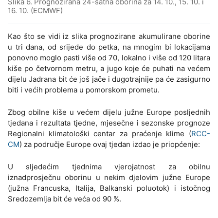
Slika 6. Prognozirana 24-satna oborina za 14. 10., 15. 10. i
16. 10. (ECMWF)
Kao što se vidi iz slika prognozirane akumulirane oborine
u tri dana, od srijede do petka, na mnogim bi lokacijama
ponovno moglo pasti više od 70, lokalno i više od 120 litara
kiše po četvornom metru, a jugo koje će puhati na većem
dijelu Jadrana bit će još jače i dugotrajnije pa će zasigurno
biti i većih problema u pomorskom prometu.
Zbog obilne kiše u većem dijelu južne Europe posljednih
tjedana i rezultata tjedne, mjesečne i sezonske prognoze
Regionalni klimatološki centar za praćenje klime (
RCC-
CM
) za područje Europe ovaj tjedan izdao je priopćenje:
U sljedećim tjednima vjerojatnost za obilnu
iznadprosječnu oborinu u nekim djelovim južne Europe
(južna Francuska, Italija, Balkanski poluotok) i istočnog
Sredozemlja bit će veća od 90 %.