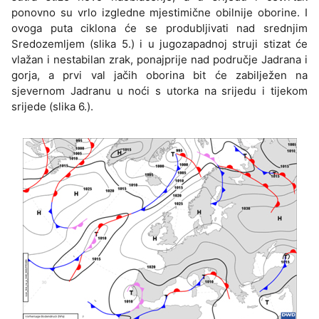
ponovno su vrlo izgledne mjestimične obilnije oborine. I
ovoga puta ciklona će se produbljivati nad srednjim
Sredozemljem (slika 5.) i u jugozapadnoj struji stizat će
vlažan i nestabilan zrak, ponajprije nad područje Jadrana i
gorja, a prvi val jačih oborina bit će zabilježen na
sjevernom Jadranu u noći s utorka na srijedu i tijekom
srijede (slika 6.).