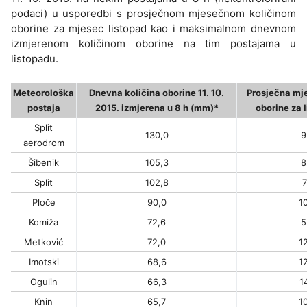
podaci) u usporedbi s prosječnom mjesečnom količinom
oborine za mjesec listopad kao i maksimalnom dnevnom
izmjerenom količinom oborine na tim postajama u
listopadu.
Meteorološka
Dnevna količina oborine 11. 10.
Prosječna mj
postaja
2015. izmjerena u 8 h (mm)*
oborine za 
Split
130,0
9
aerodrom
Šibenik
105,3
8
Split
102,8
7
Ploče
90,0
1
Komiža
72,6
5
Metković
72,0
1
Imotski
68,6
1
Ogulin
66,3
1
Knin
65,7
1