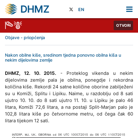
DHMZ
EN
OTVORI
Objave - priopćenja
Nakon obilne kiše, sredinom tjedna ponovno obilna kiša u
nekim dijelovima zemlje
DHMZ, 12. 10. 2015.
- Proteklog vikenda u nekim
dijelovima zemlje pala je obilna, ponegdje i rekordna
količina kiše. Rekordi 24 satne količine oborine zabilježeni
su u Komiži, Splitu i Lipiku. Naime, u razdoblju od 8 sati
ujutro 10. 10. do 8 sati ujutro 11. 10. u Lipiku je palo 46
litara, Komiži 72,6 litara, a na postaji Split-Marjan palo je
102,8 litara kiše po četvornome metru, od čega čak 60
litara tijekom 12 sati.