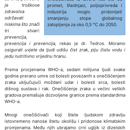
je troškove
promet, štednjaci, poljoprivreda i
zdravstva
industrija moglo pridonijeti
održavati
smanjenju stope globalnog
niskima što znači
zatopljenja za oko 0,5 °C do 2050.
tri stvari:
prevencija,
prevencija i prevencija,
rekao je dr. Tedros.
Moramo
osigurati uvjete da ljudi udišu čist zrak, piju čistu vodu i
jedu nutritivno vrijednu hranu.
Prema procjenama WHO-a, sedam milijuna ljudi svake
godine prerano umre od bolesti povezanih s onečišćenjem
zraka uključujući moždani udar i bolesti srca, bolesti
dišnog sustava i rak. Onečišćenje zraka u većini velikih
gradova premašuje dozvoljene granice prema standardima
WHO-a.
Mnogi onečišćivači koji štete ljudskom zdravlju
istovremeno nanose štetu okolišu i pridonose klimatskim
promjenama. Među njih ubrajamo crni ugljik iz dizelskih