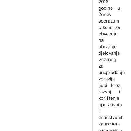
2018.
godine u
Ženevi
sporazum
o kojim se
obvezuju
na
ubrzanje
djelovanja
vezanog
za
unapređenje
zdravlja
ljudi kroz
razvoj i
korištenje
operativnih
i
znanstvenih
kapaciteta
nacionalnih