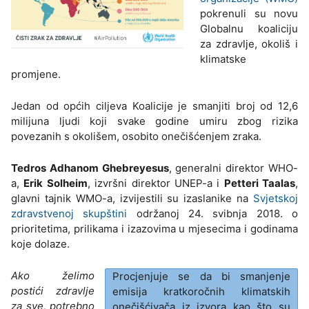
pokrenuli su novu
Globalnu koaliciju
za zdravlje, okoliš i
klimatske
promjene.
Jedan od općih ciljeva Koalicije je smanjiti broj od 12,6
milijuna ljudi koji svake godine umiru zbog rizika
povezanih s okolišem, osobito onečišćenjem zraka.
Tedros Adhanom Ghebreyesus
, generalni direktor WHO-
a,
Erik Solheim
, izvršni direktor UNEP-a i
Petteri Taalas
,
glavni tajnik WMO-a, izvijestili su izaslanike na
Svjetskoj
zdravstvenoj skupštini
održanoj 24. svibnja 2018. o
prioritetima, prilikama i izazovima u mjesecima i godinama
koje dolaze.
Ako želimo
Procjenjuje se da bi smanjenje
postići zdravlje
emisija kratkoročnih klimatskih
za sve, potrebno
onečišćivača iz izvora kao što su