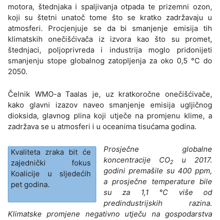
motora, štednjaka i spaljivanja otpada te prizemni ozon,
koji su štetni unatoč tome što se kratko zadržavaju u
atmosferi. Procjenjuje se da bi smanjenje emisija tih
klimatskih onečišćivača iz izvora kao što su promet,
štednjaci, poljoprivreda i industrija moglo pridonijeti
smanjenju stope globalnog zatopljenja za oko 0,5 °C do
2050.
Čelnik WMO-a Taalas je, uz kratkoročne onečišćivače,
kako glavni izazov naveo smanjenje emisija ugljičnog
dioksida, glavnog plina koji utječe na promjenu klime, a
zadržava se u atmosferi i u oceanima tisućama godina.
Prosječne globalne
Kvaliteta zraka bit će
koncentracije CO
u 2017.
zajednički fokus
2
godini premašile su 400 ppm,
Koalicije u sljedećih
a prosječne temperature bile
pet godina.
su za 1,1 °C više od
predindustrijskih razina.
Klimatske promjene negativno utječu na gospodarstva