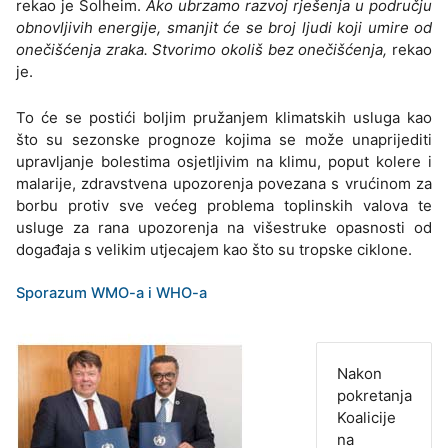
rekao je Solheim.
Ako ubrzamo razvoj rješenja u području
obnovljivih energije, smanjit će se broj ljudi koji umire od
onečišćenja zraka. Stvorimo okoliš bez onečišćenja,
rekao
je.
To će se postići boljim pružanjem klimatskih usluga kao
što su sezonske prognoze kojima se može unaprijediti
upravljanje bolestima osjetljivim na klimu, poput kolere i
malarije, zdravstvena upozorenja povezana s vrućinom za
borbu protiv sve većeg problema toplinskih valova te
usluge za rana upozorenja na višestruke opasnosti od
događaja s velikim utjecajem kao što su tropske ciklone.
Sporazum WMO-a i WHO-a
Nakon
pokretanja
Koalicije
na