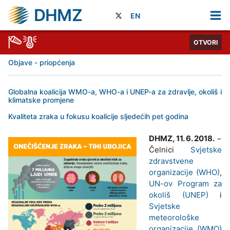
DHMZ
EN
OTVORI
Objave - priopćenja
Globalna koalicija WMO-a, WHO-a i UNEP-a za zdravlje, okoliš i
klimatske promjene
Kvaliteta zraka u fokusu koalicije sljedećih pet godina
DHMZ, 11. 6. 2018.
−
Čelnici
Svjetske
zdravstvene
organizacije (WHO)
,
UN-ov Program za
okoliš (UNEP)
i
Svjetske
meteorološke
organizacije (WMO)