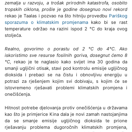
zemalja u razvoju, a trošak prirodnih katastrofa, osobito
tropskih ciklona, prošle je godine dosegnuo novi rekord
rekao je Taalas i pozvao na što hitniju provedbu
Pariškog
sporazuma o klimatskim promjenama
kako bi se rast
temperature održao na razini ispod 2 °C do kraja ovog
stoljeća.
Realno, govorimo o porastu od 2 °C do 4°C. Ako
iskoristimo sve resurse fosilnih goriva, dosegnut ćemo 8
°C,
rekao je te naglasio kako svijet ima 30 godina da
smanji ugljični otisak, stavi pod kontrolu emisije ugljičnog
dioksida i prebaci se na čistu i obnovljivu energiju u
potrazi za rješenjem kojim svi dobivaju, s kojim će se
istovremeno rješavati problemi klimatskih promjena i
onečišćenja.
Hitnost potrebe djelovanja protiv onečišćenja u državama
kao što je primjerice Kina dala je novi zamah nastojanjima
da se smanje emisije ugljičnog dioksida te prione
rješavanju problema dugoročnih klimatskih promjena,