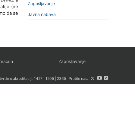
Zapošljavanje
fije (ne
smo da se
Javna nabava
oračun
Zapošljavanje
tvrde o akreditaciji:
1427
|
1505
|
2365
Pratite nas: