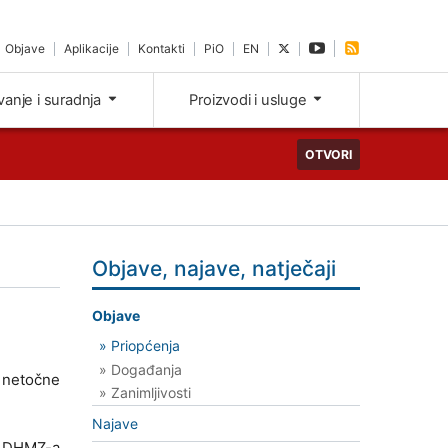
Objave
Aplikacije
Kontakti
PiO
EN
ivanje i suradnja
Proizvodi i usluge
OTVORI
Objave, najave, natječaji
Objave
» Priopćenja
» Događanja
i netočne
» Zanimljivosti
Najave
e DHMZ-a