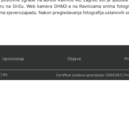
ru na Griču. Web kamera DHMZ-a na Ravnicama snima fotogra
ema sjeverozapadu. Nakon pregledavanja fotografija ustanovili 
Upozorenja
Objave
Pr
|
EN
Certifikat sustava upravljanja:
C666382
| Po