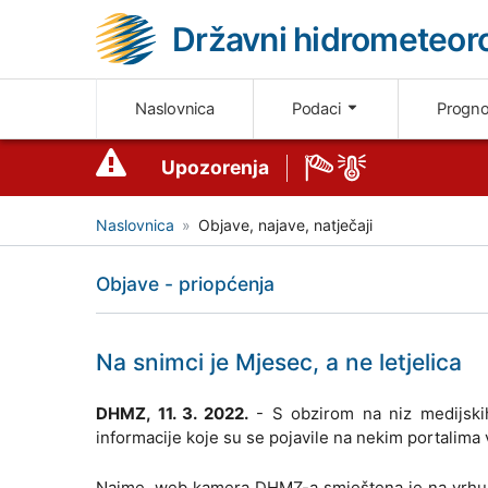
Državni hidrometeoro
Naslovnica
Podaci
Progn
Upozorenja
Naslovnica
Objave, najave, natječaji
Objave - priopćenja
Na snimci je Mjesec, a ne letjelica
DHMZ, 11. 3. 2022.
- S obzirom na niz medijskih 
informacije koje su se pojavile na nekim portalima 
Naime, web kamera DHMZ-a smještena je na vrhu 