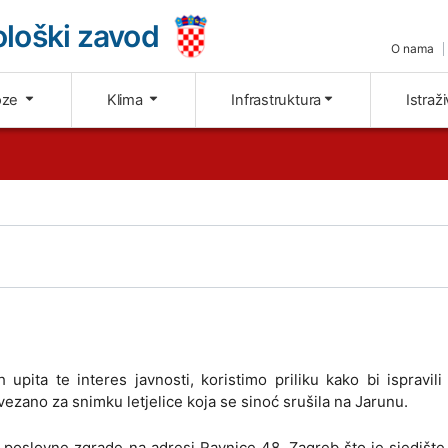
loški zavod
O nama
oze
Klima
Infrastruktura
Istraž
upita te interes javnosti, koristimo priliku kako bi ispravil
vezano za snimku letjelice koja se sinoć srušila na Jarunu.
poslovne zgrade na adresi Ravnice 48, Zagreb što je sjedišt