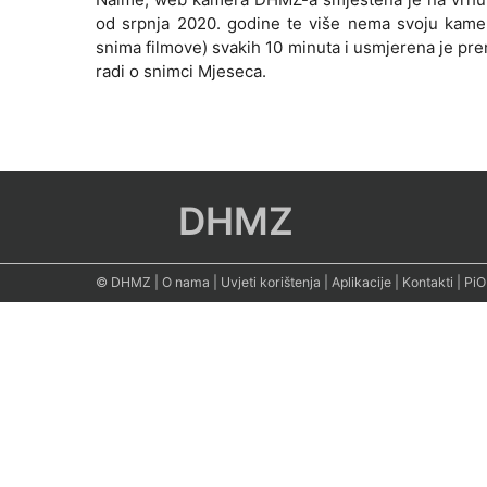
od srpnja 2020. godine te više nema svoju kame
snima filmove) svakih 10 minuta i usmjerena je pr
radi o snimci Mjeseca.
DHMZ
© DHMZ
|
O nama
|
Uvjeti korištenja
|
Aplikacije
|
Kontakti
|
PiO