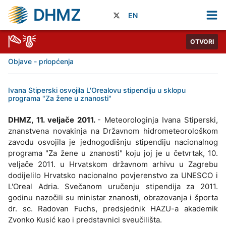
DHMZ
EN
OTVORI
Objave - priopćenja
Ivana Stiperski osvojila L'Orealovu stipendiju u sklopu
programa "Za žene u znanosti"
DHMZ, 11. veljače 2011.
- Meteorologinja Ivana Stiperski,
znanstvena novakinja na Državnom hidrometeorološkom
zavodu osvojila je jednogodišnju stipendiju nacionalnog
programa "Za žene u znanosti" koju joj je u četvrtak, 10.
veljače 2011. u Hrvatskom državnom arhivu u Zagrebu
dodijelilo Hrvatsko nacionalno povjerenstvo za UNESCO i
L'Oreal Adria. Svečanom uručenju stipendija za 2011.
godinu nazočili su ministar znanosti, obrazovanja i športa
dr. sc. Radovan Fuchs, predsjednik HAZU-a akademik
Zvonko Kusić kao i predstavnici sveučilišta.