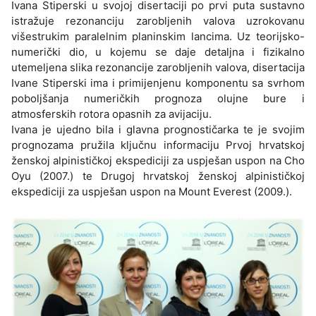
Ivana Stiperski u svojoj disertaciji po prvi puta sustavno
istražuje rezonanciju zarobljenih valova uzrokovanu
višestrukim paralelnim planinskim lancima. Uz teorijsko-
numerički dio, u kojemu se daje detaljna i fizikalno
utemeljena slika rezonancije zarobljenih valova, disertacija
Ivane Stiperski ima i primijenjenu komponentu sa svrhom
poboljšanja numeričkih prognoza olujne bure i
atmosferskih rotora opasnih za avijaciju.
Ivana je ujedno bila i glavna prognostičarka te je svojim
prognozama pružila ključnu informaciju Prvoj hrvatskoj
ženskoj alpinističkoj ekspediciji za uspješan uspon na Cho
Oyu (2007.) te Drugoj hrvatskoj ženskoj alpinističkoj
ekspediciji za uspješan uspon na Mount Everest (2009.).