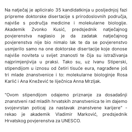
Na natječaj je apliciralo 35 kandidatkinja u posljednjoj fazi
pripreme doktorske disertacije s prirodoslovnih područja,
najviše s područja medicine i molekularne biologije.
Akademik Zvonko Kusić, predsjednik natječajnog
povjerenstva naglasio je da zadatak natječajnog
povjerenstva nije bio nimalo lak te da se povjerenstvo
usmjerilo samo na one doktorske disertacije koje donose
najviše noviteta u svijet znanosti te čija su istraživanja
najprimjenjivija u praksi. Tako su, uz Ivanu Stiperski,
stipendijom u iznosu od četiri tisuće eura, nagrađene još
tri mlade znanstvenice i to: molekularne biologinje Rosa
Karlić i Ana Knežević te liječnica Anna Mrzljak.
"Ovom stipendijom odajemo priznanje za dosadašnji
znanstveni rad mladih hrvatskih znanstvenica te im dajemo
svojevrstan poticaj za nastavak znanstvene karijere" -
rekao je akademik Vladimir Marković, predsjednik
Hrvatskog povjerenstva za UNESCO.