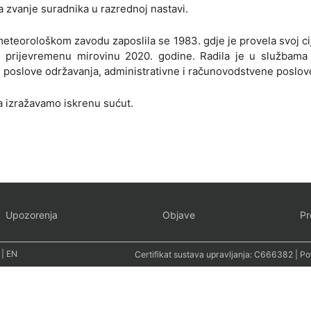
la zvanje suradnika u razrednoj nastavi.
teorološkom zavodu zaposlila se 1983. gdje je provela svoj cij
u prijevremenu mirovinu 2020. godine. Radila je u službama
 poslove održavanja, administrativne i računovodstvene poslov
ima izražavamo iskrenu sućut.
Upozorenja
Objave
Pr
|
EN
Certifikat sustava upravljanja:
C666382
| Po