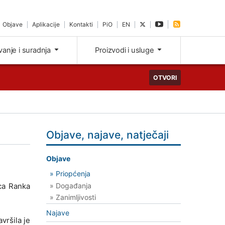
Objave
Aplikacije
Kontakti
PiO
EN
ivanje i suradnja
Proizvodi i usluge
OTVORI
Objave, najave, natječaji
Objave
» Priopćenja
» Događanja
ca Ranka
» Zanimljivosti
Najave
vršila je