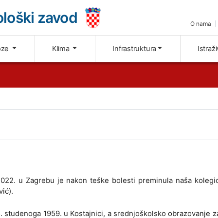
loški zavod
O nama
oze
Klima
Infrastruktura
Istraž
2022. u Zagrebu je nakon teške bolesti preminula naša kolegi
vić).
 studenoga 1959. u Kostajnici, a srednjoškolsko obrazovanje za