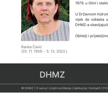
1979. u Glini i stek
U Državnom hidrome
vijek do odlaska 
DHMZ-a obavljajući
Obitelji i prijatelj
Ranka Čavić
(25. 11. 1959. - 5. 12. 2022.)
DHMZ
© DHMZ
|
O nama
|
Uvjeti korištenja
|
Aplikacije
|
Kontakti
|
PiO