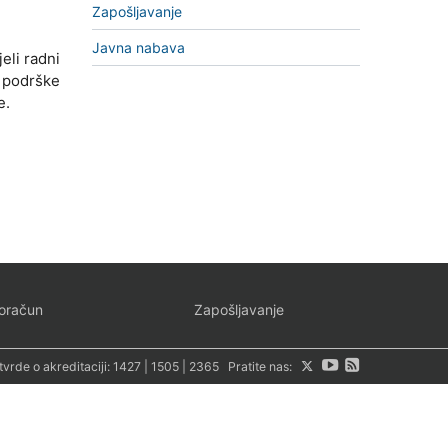
Zapošljavanje
Javna nabava
eli radni
 podrške
e.
oračun
Zapošljavanje
tvrde o akreditaciji:
1427
|
1505
|
2365
Pratite nas: