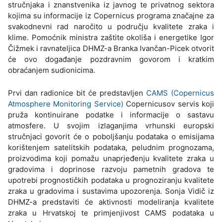
stručnjaka i znanstvenika iz javnog te privatnog sektora
kojima su informacije iz Copernicus programa značajne za
svakodnevni rad naročito u području kvalitete zraka i
klime. Pomoćnik ministra zaštite okoliša i energetike Igor
Čižmek i ravnateljica DHMZ-a Branka Ivančan-Picek otvorit
će ovo događanje pozdravnim govorom i kratkim
obraćanjem sudionicima.
Prvi dan radionice bit će predstavljen
CAMS (Copernicus
Atmosphere Monitoring Service)
Copernicusov servis koji
pruža kontinuirane podatke i informacije o sastavu
atmosfere. U svojim izlaganjima vrhunski europski
stručnjaci govorit će o poboljšanju podataka o emisijama
korištenjem satelitskih podataka, peludnim prognozama,
proizvodima koji pomažu unaprjeđenju kvalitete zraka u
gradovima i doprinose razvoju pametnih gradova te
upotrebi prognostičkih podataka u prognoziranju kvalitete
zraka u gradovima i sustavima upozorenja. Sonja Vidič iz
DHMZ-a predstaviti će aktivnosti modeliranja kvalitete
zraka u Hrvatskoj te primjenjivost CAMS podataka u