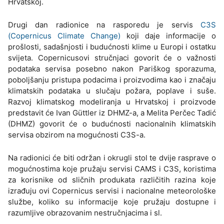
Hrvatskoj.
Drugi dan radionice na rasporedu je servis
C3S
(Copernicus Climate Change)
koji daje informacije o
prošlosti, sadašnjosti i budućnosti klime u Europi i ostatku
svijeta. Copernicusovi stručnjaci govorit će o važnosti
podataka servisa posebno nakon Pariškog sporazuma,
poboljšanju pristupa podacima i proizvodima kao i značaju
klimatskih podataka u slučaju požara, poplave i suše.
Razvoj klimatskog modeliranja u Hrvatskoj i proizvode
predstavit će Ivan Güttler iz DHMZ-a, a Melita Perčec Tadić
(DHMZ) govorit će o budućnosti nacionalnih klimatskih
servisa obzirom na mogućnosti C3S-a.
Na radionici će biti održan i okrugli stol te dvije rasprave o
mogućnostima koje pružaju servisi CAMS i C3S, koristima
za korisnike od sličnih produkata različitih razina koje
izrađuju ovi Copernicus servisi i nacionalne meteorološke
službe, koliko su informacije koje pružaju dostupne i
razumljive obrazovanim nestručnjacima i sl.