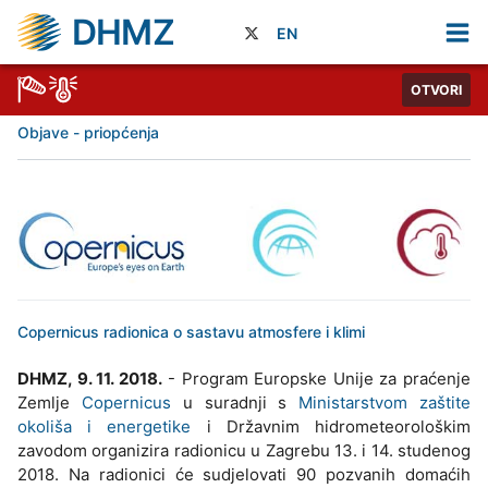
DHMZ
EN
OTVORI
Objave - priopćenja
Copernicus radionica o sastavu atmosfere i klimi
DHMZ, 9. 11. 2018.
- Program Europske Unije za praćenje
Zemlje
Copernicus
u suradnji s
Ministarstvom zaštite
okoliša i energetike
i Državnim hidrometeorološkim
zavodom organizira radionicu u Zagrebu 13. i 14. studenog
2018. Na radionici će sudjelovati 90 pozvanih domaćih