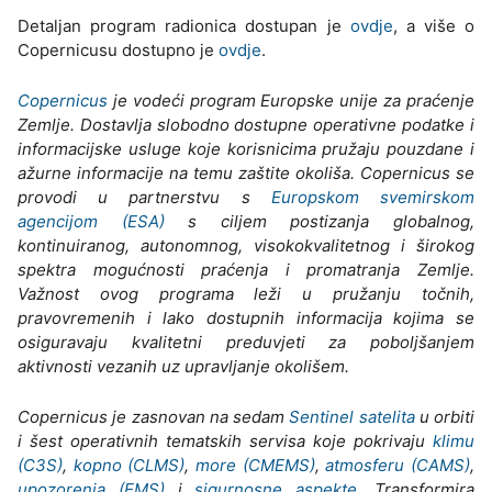
Detaljan program radionica dostupan je
ovdje
, a više o
Copernicusu dostupno je
ovdje
.
Copernicus
je vodeći program Europske unije za praćenje
Zemlje. Dostavlja slobodno dostupne operativne podatke i
informacijske usluge koje korisnicima pružaju pouzdane i
ažurne informacije na temu zaštite okoliša. Copernicus se
provodi u partnerstvu s
Europskom svemirskom
agencijom (ESA)
s ciljem postizanja globalnog,
kontinuiranog, autonomnog, visokokvalitetnog i širokog
spektra mogućnosti praćenja i promatranja Zemlje.
Važnost ovog programa leži u pružanju točnih,
pravovremenih i lako dostupnih informacija kojima se
osiguravaju kvalitetni preduvjeti za poboljšanjem
aktivnosti vezanih uz upravljanje okolišem.
Copernicus je zasnovan na sedam
Sentinel satelita
u orbiti
i šest operativnih tematskih servisa koje pokrivaju
klimu
(C3S)
,
kopno (CLMS)
,
more (CMEMS)
,
atmosferu (CAMS)
,
upozorenja (EMS)
i
sigurnosne aspekte
. Transformira