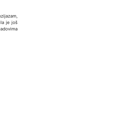
uzijazam,
la je još
 radovima