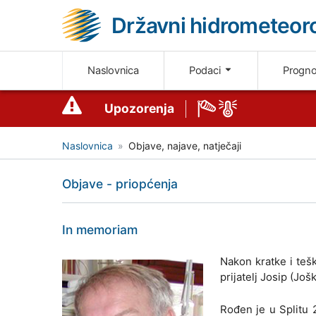
Državni hidrometeoro
Naslovnica
Podaci
Progn
Upozorenja
Naslovnica
Objave, najave, natječaji
Objave - priopćenja
In memoriam
Nakon kratke i tešk
prijatelj Josip (Još
Rođen je u Splitu 2