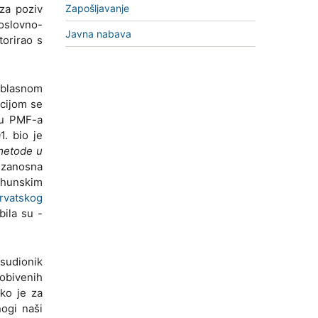
za poziv
Zapošljavanje
oslovno-
Javna nabava
torirao s
Oblasnom
acijom se
ku PMF-a
1. bio je
 metode u
i zanosna
rhunskim
vatskog
bila su -
 sudionik
obivenih
iko je za
nogi naši