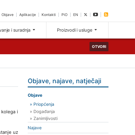
Objave
Aplikacije
Kontakti
PiO
EN
ivanje i suradnja
Proizvodi i usluge
OTVORI
Objave, najave, natječaji
Objave
» Priopćenja
» Događanja
 kolega i
» Zanimljivosti
Najave
stanje uz