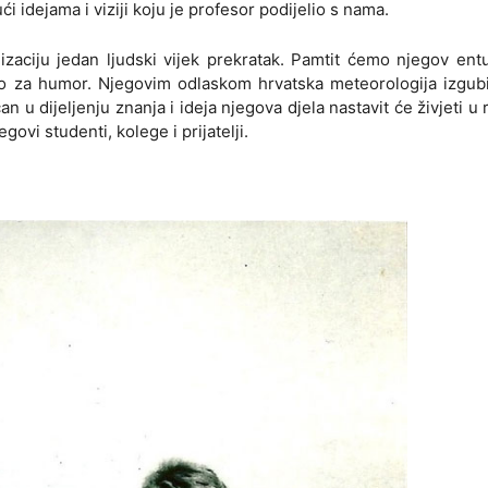
ći idejama i viziji koju je profesor podijelio s nama.
lizaciju jedan ljudski vijek prekratak. Pamtit ćemo njegov ent
sao za humor. Njegovim odlaskom hrvatska meteorologija izgubi
 u dijeljenju znanja i ideja njegova djela nastavit će živjeti u
jegovi studenti, kolege i prijatelji.