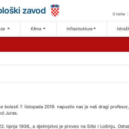
loški zavod
O nama
oze
Klima
Infrastruktura
Istraž
e bolesti 7. listopada 2019. napustio nas je naš dragi profesor,
ko) Juras.
2. lipnja 1936., a djetinjstvo je proveo na Silbi i Lošinju. Odra