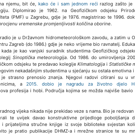
ma njemu, bit će,
kako će i sam jednom reći
razlog zašto je 
ogiju. Diplomirao je 1962. na Geofizičkom odsjeku Prirod
teta (PMF) u Zagrebu, gdje je 1976. magistrirao te 1996. dok
rocjenu vremenske promjenljivosti količina oborine
.
 radio je u Državnom hidrometeorološkom zavodu, a zatim u 
ru Zagreb (do 1986.) gdje je neko vrijeme bio ravnatelj. Eduk
. kada je kao vanjski suradnik studentima Geofizičkog odsje
olegij
Sinoptička meteorologija
. Od 1986. do umirovljenja 200
zičkom odsjeku te predavao kolegije
Klimatologija
i
Statističke
egovim nekadašnjim studentima u sjećanju su ostala emotivna 
 je strasno prenosio znanja. Njegovi radovi citirani su u v
benicima, a
2015. dobio je nagradu za životno djelo Hr
gova profesija i hobi. Područja kojima se možda najviše bavio 
radnog vijeka nikada nije prekidao veze s nama. Bio je redovan
ali te uvijek davao konstruktivne prijedloge poboljšanja d
 prijateljima stručne knjige iz svoje biblioteke svjestan kol
vito je pratio publikacije DHMZ-a i mrežne stranice te su m