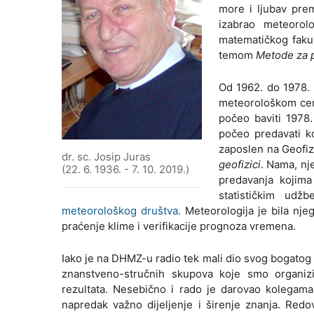
more i ljubav pre
izabrao meteorol
matematičkog fakul
temom
Metode za p
Od 1962. do 1978.
meteorološkom cent
počeo baviti 1978
počeo predavati k
zaposlen na Geofi
dr. sc. Josip Juras
geofizici
. Nama, nj
(22. 6. 1936. - 7. 10. 2019.)
predavanja kojima
statističkim udž
meteorološkog društva
. Meteorologija je bila nje
praćenje klime i verifikacije prognoza vremena.
Iako je na DHMZ-u radio tek mali dio svog bogatog 
znanstveno-stručnih skupova koje smo organizir
rezultata. Nesebično i rado je darovao kolegama i
napredak važno dijeljenje i širenje znanja. Redo