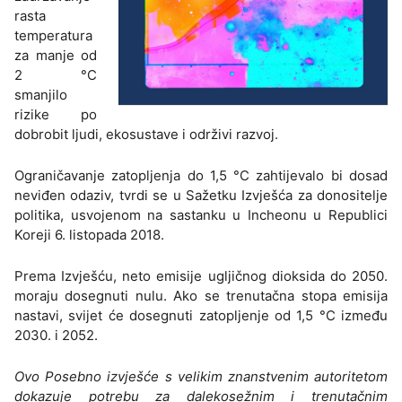
rasta
temperatura
za manje od
2 °C
smanjilo
rizike po
dobrobit ljudi, ekosustave i održivi razvoj.
Ograničavanje zatopljenja do 1,5 °C zahtijevalo bi dosad
neviđen odaziv, tvrdi se u Sažetku Izvješća za donositelje
politika, usvojenom na sastanku u Incheonu u Republici
Koreji 6. listopada 2018.
Prema Izvješću, neto emisije ugljičnog dioksida do 2050.
moraju dosegnuti nulu. Ako se trenutačna stopa emisija
nastavi, svijet će dosegnuti zatopljenje od 1,5 °C između
2030. i 2052.
Ovo Posebno izvješće s velikim znanstvenim autoritetom
dokazuje potrebu za dalekosežnim i trenutačnim