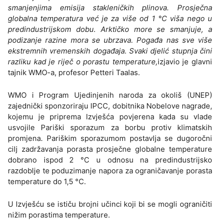
smanjenjima emisija stakleničkih plinova. Prosječna
globalna temperatura već je za više od 1 °C viša nego u
predindustrijskom dobu. Arktičko more se smanjuje, a
podizanje razine mora se ubrzava. Pogađa nas sve više
ekstremnih vremenskih događaja. Svaki djelić stupnja čini
razliku kad je riječ o porastu temperature,
izjavio je glavni
tajnik WMO-a, profesor Petteri Taalas.
WMO i Program Ujedinjenih naroda za okoliš (UNEP)
zajednički sponzoriraju IPCC, dobitnika Nobelove nagrade,
kojemu je priprema Izvješća povjerena kada su vlade
usvojile Pariški sporazum za borbu protiv klimatskih
promjena. Pariškim sporazumom postavlja se dugoročni
cilj zadržavanja porasta prosječne globalne temperature
dobrano ispod 2 °C u odnosu na predindustrijsko
razdoblje te poduzimanje napora za ograničavanje porasta
temperature do 1,5 °C.
U Izvješću se ističu brojni učinci koji bi se mogli ograničiti
nižim porastima temperature.