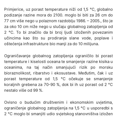
Primjerice, uz porast temperature niži od 1,5 °C, globalno
podizanje razine mora do 2100. moglo bi biti za 26 cm do
77 cm više nego u polaznom razdoblju 1986. – 2005., što je
za oko 10 cm niže nego u slučaju globalnog zatopljenja od
2 °C. To bi značilo da bi broj ljudi izloženih povezanim
učincima kao što su prodiranje slane vode, poplave i
oštećenja infrastrukture bio manji za do 10 milijuna.
Ograničavanje globalnog zatopljenja ograničilo bi porast
temperature i kiselosti oceana te smanjenje razine kisika u
oceanima, na taj način smanjujući rizik po morsku
bioraznolikost, ribarstvo i ekosustave. Međutim, čak i uz
porast temperature od 1,5 °C očekuje se smanjenje
koraljnih grebena za 70-90 %, dok bi ih uz porast od 2 °C
nestalo više od 99 %.
Ovisno o budućim društvenim i ekonomskim uvjetima,
ograničenje globalnog zatopljenja na 1,5 °C u usporedbi s
2 °C moglo bi smanjiti udio svjetskog stanovništva izložen