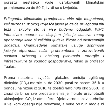
porastu nestašica vode uzrokovanih klimatskim
promjenama za do 50 %, tvrdi se u izvješću.
Prilagodba klimatskim promjenama više nije mogućnost,
već nužnost. Iz ovog Izvješća jasno je da će prilagodba biti
teža i skuplja što je više budemo odgađali. WMO
intenzivira napore na daljnjem jačanju sustava ranog
upozorenja kako bi zaštitila ljudske živote od ekstremnijih
događaja. Unaprijeđene klimatske usluge doprinose
jačanju otpornosti naših prehrambenih i zdravstvenih
sustava, urbanog i obalnog planiranja, energije i
infrastrukture te vodnog gospodarstva
, rekao je profesor
Taalas.
Prema nalazima Izvješća, globalne emisije ugljičnog
dioksida (CO
) morale bi do 2030. pasti za barem 35 % u
2
odnosu na razinu iz 2010. te dostići
neto nulu
oko 2050. To
znači da bi se sve preostale emisije morale uravnotežiti
uklanjanjem CO
iz atmosfere. Djelotvornost takvih tehnika
2
u velikom opsegu nije dokazana, a neke od njih mogle bi