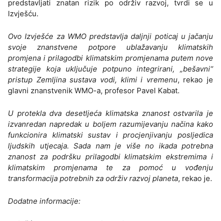
predstavljati znatan rizik po održiv razvoj, tvrdi se u
Izvješću.
Ovo Izvješće za WMO predstavlja daljnji poticaj u jačanju
svoje znanstvene potpore ublažavanju klimatskih
promjena i prilagodbi klimatskim promjenama putem nove
strategije koja uključuje potpuno integrirani, „bešavni“
pristup Zemljina sustava vodi, klimi i vremenu
, rekao je
glavni znanstvenik WMO-a, profesor Pavel Kabat.
U protekla dva desetljeća klimatska znanost ostvarila je
izvanredan napredak u boljem razumijevanju načina kako
funkcionira klimatski sustav i procjenjivanju posljedica
ljudskih utjecaja. Sada nam je više no ikada potrebna
znanost za podršku prilagodbi klimatskim ekstremima i
klimatskim promjenama te za pomoć u vođenju
transformacija potrebnih za održiv razvoj planeta
, rekao je.
Dodatne informacije: