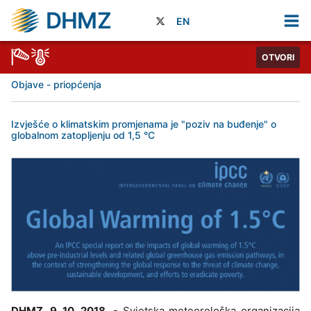
DHMZ
EN
OTVORI
Objave - priopćenja
Izvješće o klimatskim promjenama je "poziv na buđenje" o
globalnom zatopljenju od 1,5 °C
DHMZ, 9. 10. 2018.
- Svjetska meteorološka organizacija