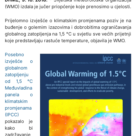
(WMO) izdala je jučer priopćenje koje prenosimo u cjelosti.
Prijelomno izvješće o klimatskim promjenama poziv je na
buđenje o golemim izazovima i dobrobitima ograničavanja
globalnog zatopljenja na 1,5 °C u svjetlu sve većih prijetnji
koje predstavljaju rastuće temperature, objavila je WMO.
Posebno
izvješće o
globalnom
zatopljenju
od 1,5 °C
Međuvladina
panela o
klimatskim
promjenama
(IPCC)
pokazalo je
kako bi
zadržavanje