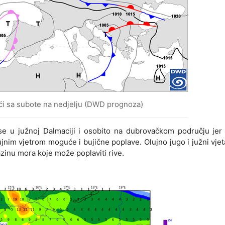
noći sa subote na nedjelju (DWD prognoza)
 se u južnoj Dalmaciji i osobito na dubrovačkom području jer
jnim vjetrom moguće i bujične poplave. Olujno jugo i južni vjet
zinu mora koje može poplaviti rive.