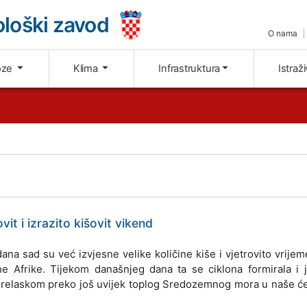
loški zavod
O nama
oze
Klima
Infrastruktura
Istraž
it i izrazito kišovit vikend
ana sad su već izvjesne velike količine kiše i vjetrovito vrije
e Afrike. Tijekom današnjeg dana ta se ciklona formirala i j
s. Prelaskom preko još uvijek toplog Sredozemnog mora u naše ć