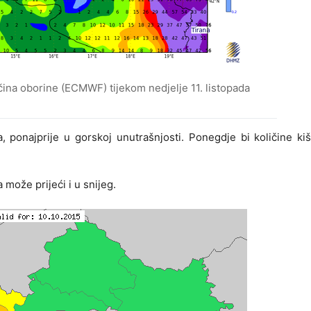
čina oborine (ECMWF) tijekom nedjelje 11. listopada
a, ponajprije u gorskoj unutrašnjosti. Ponegdje bi količine k
 može prijeći i u snijeg.