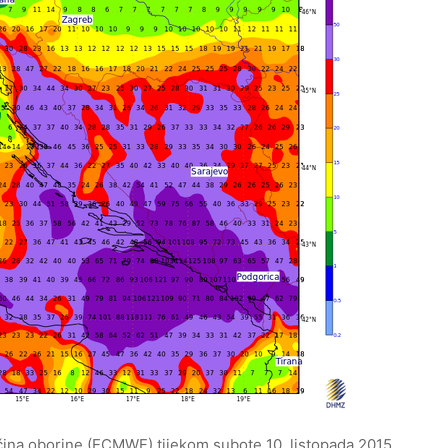
ičina oborine (ECMWF) tijekom subote 10. listopada 2015.