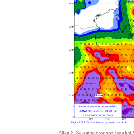
Slika 2. 24-satna prognozirana kol