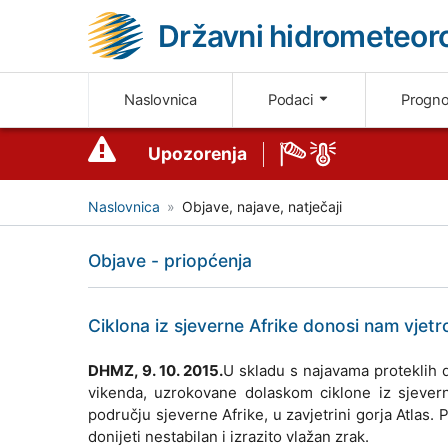
Državni hidrometeoro
Naslovnica
Podaci
Progn
Upozorenja
Naslovnica
Objave, najave, natječaji
Objave - priopćenja
Ciklona iz sjeverne Afrike donosi nam vjetrov
DHMZ, 9. 10. 2015.
U skladu s najavama proteklih d
vikenda, uzrokovane dolaskom ciklone iz sjevern
području sjeverne Afrike, u zavjetrini gorja Atla
donijeti nestabilan i izrazito vlažan zrak.