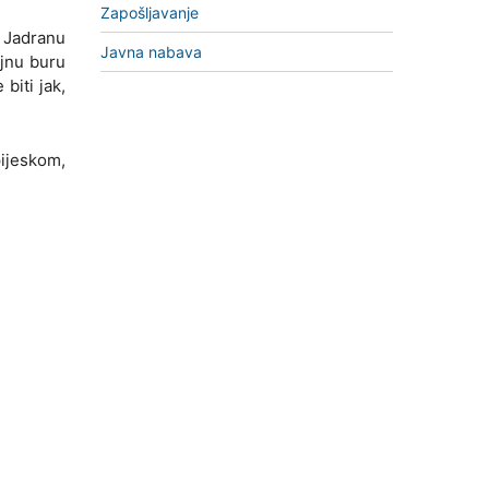
Zapošljavanje
u Jadranu
Javna nabava
ujnu buru
biti jak,
pijeskom,