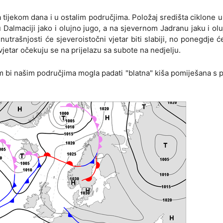
 a tijekom dana i u ostalim područjima. Položaj središta ciklone 
 u Dalmaciji jako i olujno jugo, a na sjevernom Jadranu jaku i ol
trašnjosti će sjeveroistočni vjetar biti slabiji, no ponegdje će 
 vjetar očekuju se na prijelazu sa subote na nedjelju.
m bi našim područjima mogla padati "blatna" kiša pomiješana s 