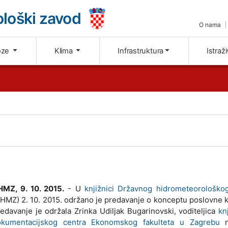
loški zavod
O nama
oze
Klima
Infrastruktura
Istraž
MZ, 9. 10. 2015.
- U
knjižnici Državnog hidrometeorološko
HMZ) 2. 10. 2015. održano je predavanje o konceptu poslovne k
edavanje je održala Zrinka Udiljak Bugarinovski, voditeljica
kn
okumentacijskog centra Ekonomskog fakulteta u Zagrebu
n