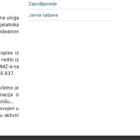
Zapošljavanje
Javna nabava
vna uloga
jelatnika
idealnim
sopise iz
 nešto iz
DHMZ-a na
65 637.
očetno je
macija o
lišu...
usvojen u
u aktivni