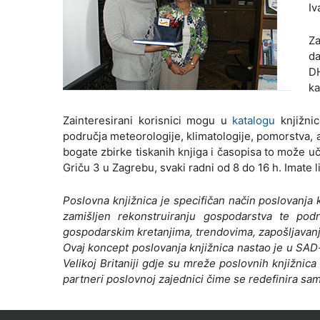
Iv
Za
da
D
ka
Zainteresirani korisnici mogu u
katalogu
knjižnic
područja meteorologije, klimatologije, pomorstva, a
bogate zbirke tiskanih knjiga i časopisa to može u
Griču 3 u Zagrebu, svaki radni od 8 do 16 h. Imate l
Poslovna knjižnica je specifičan način poslovanja
zamišljen rekonstruiranju gospodarstva te podr
gospodarskim kretanjima, trendovima, zapošljavanju,
Ovaj koncept poslovanja knjižnica nastao je u SAD
Velikoj Britaniji gdje su mreže poslovnih knjižnic
partneri poslovnoj zajednici čime se redefinira sam