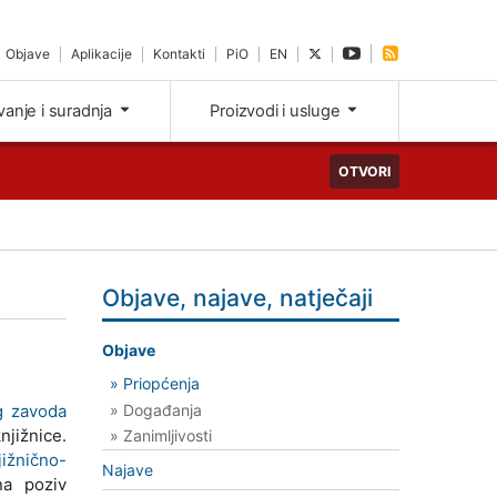
Objave
Aplikacije
Kontakti
PiO
EN
ivanje i suradnja
Proizvodi i usluge
OTVORI
Objave, najave, natječaji
Objave
» Priopćenja
» Događanja
g zavoda
njižnice.
» Zanimljivosti
jižnično-
Najave
a poziv