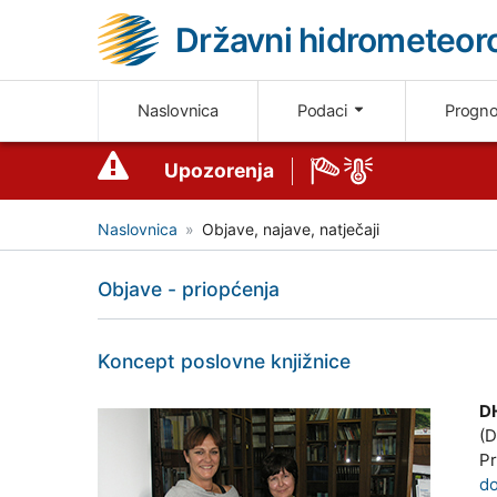
Državni hidrometeoro
Naslovnica
Podaci
Progn
Upozorenja
Naslovnica
Objave, najave, natječaji
Objave - priopćenja
Koncept poslovne knjižnice
DH
(D
Pr
d