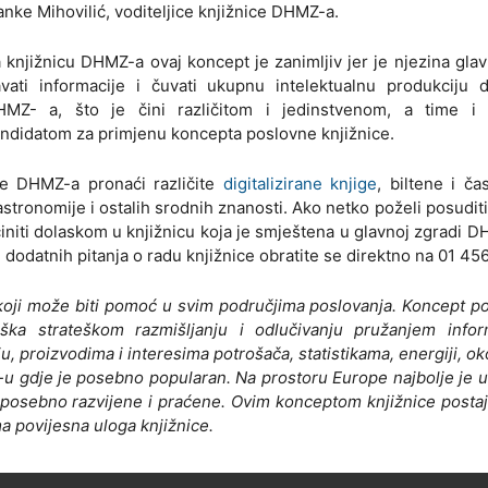
anke Mihovilić, voditeljice knjižnice DHMZ-a.
 knjižnicu DHMZ-a ovaj koncept je zanimljiv jer je njezina gla
vati informacije i čuvati ukupnu intelektualnu produkciju d
HMZ- a, što je čini različitom i jedinstvenom, a time i 
ndidatom za primjenu koncepta poslovne knjižnice.
e DHMZ-a pronaći različite
digitalizirane knjige
, biltene i ča
stronomije i ostalih srodnih znanosti. Ako netko poželi posuditi
činiti dolaskom u knjižnicu koja je smještena u glavnoj zgradi 
i dodatnih pitanja o radu knjižnice obratite se direktno na 01 45
 koji može biti pomoć u svim područjima poslovanja. Koncept p
ška strateškom razmišljanju i odlučivanju pružanjem infor
 proizvodima i interesima potrošača, statistikama, energiji, oko
-u gdje je posebno popularan. Na prostoru Europe najbolje je 
a posebno razvijene i praćene. Ovim konceptom knjižnice postaj
a povijesna uloga knjižnice.