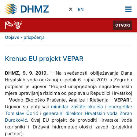
DHMZ
EN
OTVORI
Objave - priopćenja
Krenuo EU projekt VEPAR
DHMZ, 9. 9. 2019.
- Na svečanosti obilježavanja Dana
Hrvatskih voda održanoj u petak 6. rujna 2019. u Zagrebu
potpisan je ugovor “Projekt unaprjeđenja negrađevinskih
mjera upravljanja rizicima od poplava u Republici Hrvatskoj
-
V
odno-
E
kološko
P
raćenje,
A
nalize i
R
ješenja –
VEPAR
“.
Ugovor su potpisali
ministar zaštite okoliša i energetike
Tomislav Ćorić
i
generalni direktor Hrvatskih voda Zoran
Đuroković
. Ovaj EU projekt će provoditi Hrvatske vode
(korisnik) i Državni hidrometeorološki zavod (projektni
partner).