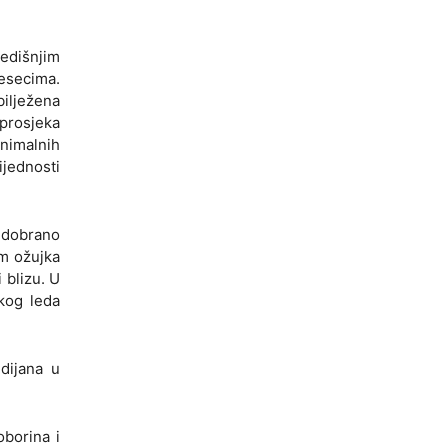
edišnjim
esecima.
ilježena
prosjeka
nimalnih
ijednosti
 dobrano
m ožujka
 blizu. U
skog leda
edijana u
oborina i