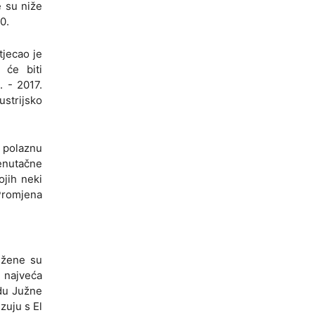
 su niže
0.
tjecao je
 će biti
. - 2017.
ustrijsko
 polaznu
renutačne
ojih neki
 Promjena
ježene su
e najveća
adu Južne
zuju s El