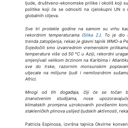
ljude, društveno-ekonomske prilike i okoliš koji s
politike koji će se odnositi na cjelokupni UN 
globalnih ciljeva.
Sve tri protekle godine na samom su vrhu kad
rekordnim temperaturama (
Slika 2.
). To je dio
trenda zatopljenja, rekao je glavni tajnik WMO-a Pe
Svjedočili smo izvanrednim vremenskim prilikama
temperature više od 50 °C u Aziji, rekordni uragan
smjenjivali velikom brzinom na Karibima i Atlantiku
sve do Irske, razornim monsunskim poplava
utjecale na milijune ljudi i nemilosrdnim sušam
Africi.
Mnogi od tih događaja, čiji će se točan br
znanstvenim studijama, nose upozoravaju
klimatskih promjena uzrokovanih povišenim konc
stakleničkih plinova uslijed ljudskih aktivnosti
, reka
Patricia Espinosa, izvršna tajnica Okvirne konv