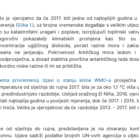
lo je vjerojatno da će 2017. biti jedna od najtoplijih godina u 
erenja (
Slika 1.
), uz brojne vremenske događaje s velikim utje
o su katastrofalni uragani i poplave, iscrpljujući toplinski valov
ugoročni pokazatelji klimatskih promjena kao što su 
ncentracije ugljičnog dioksida, porast razine mora i zakise
ceana ne jenjavaju. Pokrivenost Arktičkog mora ledom i 
podprosječna, a dosad stabilna površina antarktičkog leda dos
kordno niske razine ili im se približila.
rema privremenoj Izjavi o stanju klime WMO-a
prosječna 
mperatura od siječnja do rujna 2017. bila je za oko 1,1 °C viša
 predindustrijsko razdoblje. Uslijed snažnog El Niña, 2016. vjer
tati najtoplija godina u povijesti mjerenja, dok će 2017. i 2015. b
ili treća. Velika je vjerojatnost da će razdoblje 2013. - 2017. biti 
 od siječnja do rujna, predstavljena je na otvaranju konf
nnu. Izjava sadrži podatke brojnih UN-ovih agencija o utjec