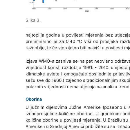
Slika 3.
najtoplija godina u povijesti mjerenja bez utjeca
preliminarno je za 0,40 °C viši od prosjeka razd
razdoblje, te će vjerojatno biti najviši u povijesti m
Izjava WMO-a zasniva se na pet neovisno održav
vrijednost koristi razdoblje 1981. - 2010. umjesto 
klimatske uvjete i omogućuje dosljednije prijavlji
sežu sve do 1960.) zajedno s tradicionalnijim sk
polaznih vrijednosti nema utjecaja na analizu trend
Oborina
U južnim dijelovima Južne Amerike (posebno u Arg
iznadprosječne količine oborine. U graničnim pod
količina oborine u povijesti mjerenja. U Brazilu su
Amerike i u Srednjoj Americi približile su se iznad