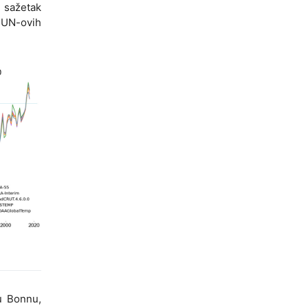
i sažetak
 UN-ovih
u Bonnu,