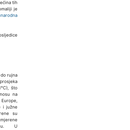
ećina tih
maliji je
narodna
osljedice
 do rujna
 prosjeka
1°C), što
dnosu na
 Europe,
e i južne
erene su
zmjerene
rdu. U