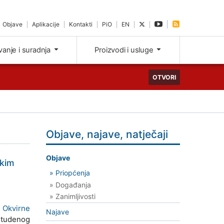
Objave
Aplikacije
Kontakti
PiO
EN
ivanje i suradnja
Proizvodi i usluge
OTVORI
Objave, najave, natječaji
Objave
skim
» Priopćenja
» Događanja
» Zanimljivosti
a Okvirne
Najave
 studenog