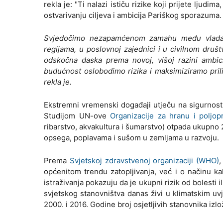
rekla je: "Ti nalazi ističu rizike koji prijete lju
ostvarivanju ciljeva i ambicija Pariškog sporazuma.
Svjedočimo nezapamćenom zamahu među vladama,
regijama, u poslovnoj zajednici i u civilnom društ
odskočna daska prema novoj, višoj razini ambic
budućnost oslobodimo rizika i maksimiziramo prili
rekla je.
Ekstremni vremenski događaji utječu na sigurnost 
Studijom UN-ove
Organizacije za hranu i poljop
ribarstvo, akvakultura i šumarstvo) otpada ukupno 2
opsega, poplavama i sušom u zemljama u razvoju.
Prema
Svjetskoj zdravstvenoj organizaciji (WHO)
,
općenitom trendu zatopljivanja, već i o načinu k
istraživanja pokazuju da je ukupni rizik od bolesti
svjetskog stanovništva danas živi u klimatskim uvj
2000. i 2016. Godine broj osjetljivih stanovnika izl