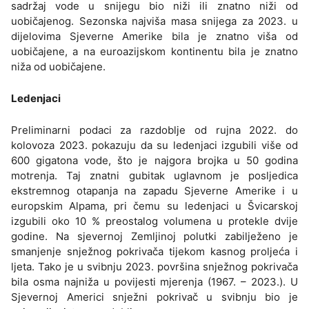
sadržaj vode u snijegu bio niži ili znatno niži od
uobičajenog. Sezonska najviša masa snijega za 2023. u
dijelovima Sjeverne Amerike bila je znatno viša od
uobičajene, a na euroazijskom kontinentu bila je znatno
niža od uobičajene.
Ledenjaci
Preliminarni podaci za razdoblje od rujna 2022. do
kolovoza 2023. pokazuju da su ledenjaci izgubili više od
600 gigatona vode, što je najgora brojka u 50 godina
motrenja. Taj znatni gubitak uglavnom je posljedica
ekstremnog otapanja na zapadu Sjeverne Amerike i u
europskim Alpama, pri čemu su ledenjaci u Švicarskoj
izgubili oko 10 % preostalog volumena u protekle dvije
godine. Na sjevernoj Zemljinoj polutki zabilježeno je
smanjenje snježnog pokrivača tijekom kasnog proljeća i
ljeta. Tako je u svibnju 2023. površina snježnog pokrivača
bila osma najniža u povijesti mjerenja (1967. – 2023.). U
Sjevernoj Americi snježni pokrivač u svibnju bio je