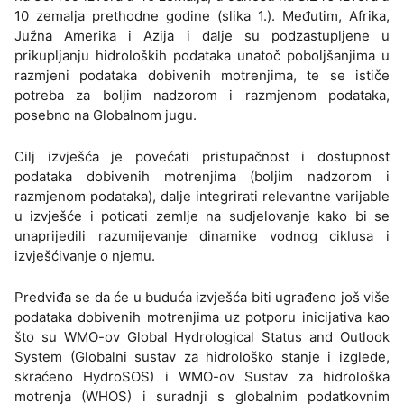
10 zemalja prethodne godine (slika 1.). Međutim, Afrika,
Južna Amerika i Azija i dalje su podzastupljene u
prikupljanju hidroloških podataka unatoč poboljšanjima u
razmjeni podataka dobivenih motrenjima, te se ističe
potreba za boljim nadzorom i razmjenom podataka,
posebno na Globalnom jugu.
Cilj izvješća je povećati pristupačnost i dostupnost
podataka dobivenih motrenjima (boljim nadzorom i
razmjenom podataka), dalje integrirati relevantne varijable
u izvješće i poticati zemlje na sudjelovanje kako bi se
unaprijedili razumijevanje dinamike vodnog ciklusa i
izvješćivanje o njemu.
Predviđa se da će u buduća izvješća biti ugrađeno još više
podataka dobivenih motrenjima uz potporu inicijativa kao
što su WMO-ov Global Hydrological Status and Outlook
System (Globalni sustav za hidrološko stanje i izglede,
skraćeno HydroSOS) i WMO-ov Sustav za hidrološka
motrenja (WHOS) i suradnji s globalnim podatkovnim