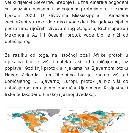
Veliki dijelovi Sjeverne, Srednje i Južne Amerike pogođeni
su snažnim sušama i smanjenim protocima u rijekama
tijekom 2023. U slivovima Mississippija i Amazone
zabilježeni su rekordno niski vodostaji. Na gotovo cijelim
područjima riječnih slivova šireg Gangesa, Brahmaputre i
Mekonga u Aziji i Oceaniji protok vode bio je niži od
uobičajenog.
Za razliku od toga, na Istočnoj obali Afrike protok u
rijekama bio je viši i daleko viši od uobičajenog, uz
poplave. Godišnji protok u rijekama na Sjevernom otoku
Novog Zelanda i na Filipinima bio je znatno viši od
uobičajenog. U Sjevernoj Europi, protok je bio viši od
uobičajenog na cijelom području Ujedinjene Kraljevine i
Irske te također u Finskoj i južnoj Švedskoj.