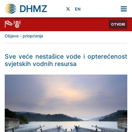
DHMZ
EN
OTVORI
Objave - priopćenja
Sve veće nestašice vode i opterećenost
svjetskih vodnih resursa