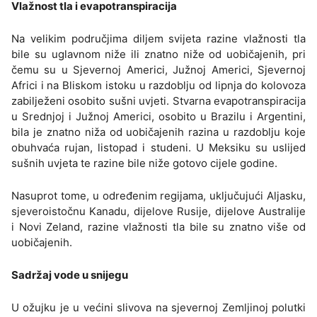
Vlažnost tla i evapotranspiracija
Na velikim područjima diljem svijeta razine vlažnosti tla
bile su uglavnom niže ili znatno niže od uobičajenih, pri
čemu su u Sjevernoj Americi, Južnoj Americi, Sjevernoj
Africi i na Bliskom istoku u razdoblju od lipnja do kolovoza
zabilježeni osobito sušni uvjeti. Stvarna evapotranspiracija
u Srednjoj i Južnoj Americi, osobito u Brazilu i Argentini,
bila je znatno niža od uobičajenih razina u razdoblju koje
obuhvaća rujan, listopad i studeni. U Meksiku su uslijed
sušnih uvjeta te razine bile niže gotovo cijele godine.
Nasuprot tome, u određenim regijama, uključujući Aljasku,
sjeveroistočnu Kanadu, dijelove Rusije, dijelove Australije
i Novi Zeland, razine vlažnosti tla bile su znatno više od
uobičajenih.
Sadržaj vode u snijegu
U ožujku je u većini slivova na sjevernoj Zemljinoj polutki