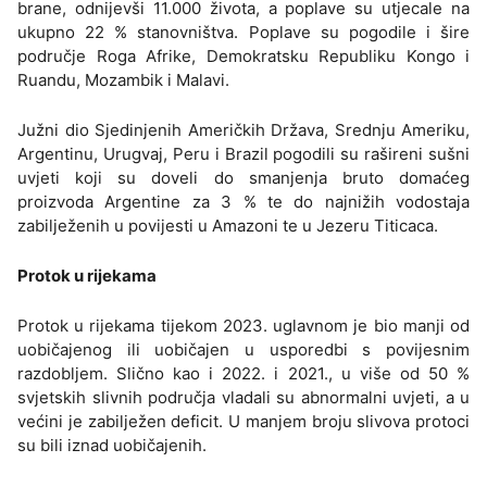
brane, odnijevši 11.000 života, a poplave su utjecale na
ukupno 22 % stanovništva. Poplave su pogodile i šire
područje Roga Afrike, Demokratsku Republiku Kongo i
Ruandu, Mozambik i Malavi.
Južni dio Sjedinjenih Američkih Država, Srednju Ameriku,
Argentinu, Urugvaj, Peru i Brazil pogodili su rašireni sušni
uvjeti koji su doveli do smanjenja bruto domaćeg
proizvoda Argentine za 3 % te do najnižih vodostaja
zabilježenih u povijesti u Amazoni te u Jezeru Titicaca.
Protok u rijekama
Protok u rijekama tijekom 2023. uglavnom je bio manji od
uobičajenog ili uobičajen u usporedbi s povijesnim
razdobljem. Slično kao i 2022. i 2021., u više od 50 %
svjetskih slivnih područja vladali su abnormalni uvjeti, a u
većini je zabilježen deficit. U manjem broju slivova protoci
su bili iznad uobičajenih.