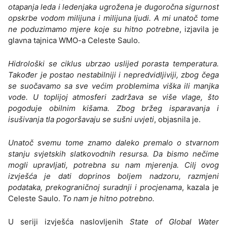
otapanja leda i ledenjaka ugrožena je dugoročna sigurnost
opskrbe vodom milijuna i milijuna ljudi. A mi unatoč tome
ne poduzimamo mjere koje su hitno potrebne
, izjavila je
glavna tajnica WMO-a Celeste Saulo.
Hidrološki se ciklus ubrzao uslijed porasta temperatura.
Također je postao nestabilniji i nepredvidljiviji, zbog čega
se suočavamo sa sve većim problemima viška ili manjka
vode. U toplijoj atmosferi zadržava se više vlage, što
pogoduje obilnim kišama. Zbog bržeg isparavanja i
isušivanja tla pogoršavaju se sušni uvjeti
, objasnila je.
Unatoč svemu tome znamo daleko premalo o stvarnom
stanju svjetskih slatkovodnih resursa. Da bismo nečime
mogli upravljati, potrebna su nam mjerenja. Cilj ovog
izvješća je dati doprinos boljem nadzoru, razmjeni
podataka, prekograničnoj suradnji i procjenama
, kazala je
Celeste Saulo.
To nam je hitno potrebno.
U seriji izvješća naslovljenih
State of Global Water