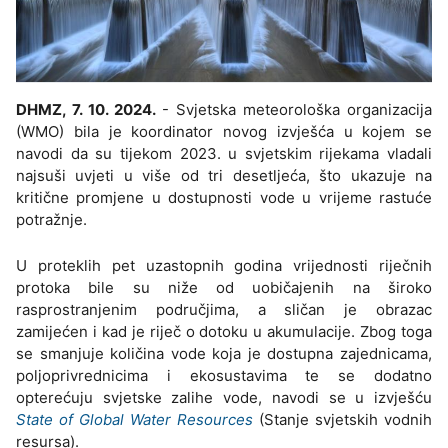
DHMZ, 7. 10. 2024.
- Svjetska meteorološka organizacija
(WMO) bila je koordinator novog izvješća u kojem se
navodi da su tijekom 2023. u svjetskim rijekama vladali
najsuši uvjeti u više od tri desetljeća, što ukazuje na
kritične promjene u dostupnosti vode u vrijeme rastuće
potražnje.
U proteklih pet uzastopnih godina vrijednosti riječnih
protoka bile su niže od uobičajenih na široko
rasprostranjenim područjima, a sličan je obrazac
zamijećen i kad je riječ o dotoku u akumulacije. Zbog toga
se smanjuje količina vode koja je dostupna zajednicama,
poljoprivrednicima i ekosustavima te se dodatno
opterećuju svjetske zalihe vode, navodi se u izvješću
State of Global Water Resources
(Stanje svjetskih vodnih
resursa).