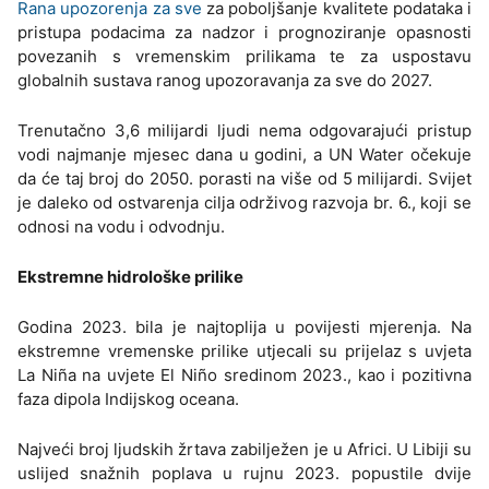
Rana upozorenja za sve
za poboljšanje kvalitete podataka i
pristupa podacima za nadzor i prognoziranje opasnosti
povezanih s vremenskim prilikama te za uspostavu
globalnih sustava ranog upozoravanja za sve do 2027.
Trenutačno 3,6 milijardi ljudi nema odgovarajući pristup
vodi najmanje mjesec dana u godini, a UN Water očekuje
da će taj broj do 2050. porasti na više od 5 milijardi. Svijet
je daleko od ostvarenja cilja održivog razvoja br. 6., koji se
odnosi na vodu i odvodnju.
Ekstremne hidrološke prilike
Godina 2023. bila je najtoplija u povijesti mjerenja. Na
ekstremne vremenske prilike utjecali su prijelaz s uvjeta
La Niña na uvjete El Niño sredinom 2023., kao i pozitivna
faza dipola Indijskog oceana.
Najveći broj ljudskih žrtava zabilježen je u Africi. U Libiji su
uslijed snažnih poplava u rujnu 2023. popustile dvije