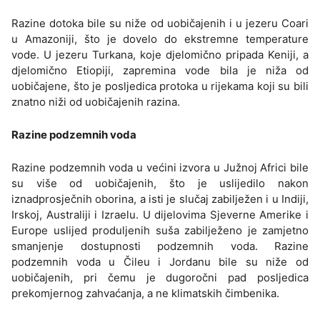
Razine dotoka bile su niže od uobičajenih i u jezeru Coari
u Amazoniji, što je dovelo do ekstremne temperature
vode. U jezeru Turkana, koje djelomično pripada Keniji, a
djelomično Etiopiji, zapremina vode bila je niža od
uobičajene, što je posljedica protoka u rijekama koji su bili
znatno niži od uobičajenih razina.
Razine podzemnih voda
Razine podzemnih voda u većini izvora u Južnoj Africi bile
su više od uobičajenih, što je uslijedilo nakon
iznadprosječnih oborina, a isti je slučaj zabilježen i u Indiji,
Irskoj, Australiji i Izraelu. U dijelovima Sjeverne Amerike i
Europe uslijed produljenih suša zabilježeno je zamjetno
smanjenje dostupnosti podzemnih voda. Razine
podzemnih voda u Čileu i Jordanu bile su niže od
uobičajenih, pri čemu je dugoročni pad posljedica
prekomjernog zahvaćanja, a ne klimatskih čimbenika.