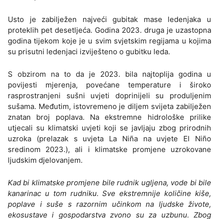
Usto je zabilježen najveći gubitak mase ledenjaka u
proteklih pet desetljeća. Godina 2023. druga je uzastopna
godina tijekom koje je u svim svjetskim regijama u kojima
su prisutni ledenjaci izviješteno o gubitku leda.
S obzirom na to da je 2023. bila najtoplija godina u
povijesti mjerenja, povećane temperature i široko
rasprostranjeni sušni uvjeti doprinijeli su produljenim
sušama. Međutim, istovremeno je diljem svijeta zabilježen
znatan broj poplava. Na ekstremne hidrološke prilike
utjecali su klimatski uvjeti koji se javljaju zbog prirodnih
uzroka (prelazak s uvjeta La Niña na uvjete El Niño
sredinom 2023.), ali i klimatske promjene uzrokovane
ljudskim djelovanjem.
Kad bi klimatske promjene bile rudnik ugljena, vode bi bile
kanarinac u tom rudniku. Sve ekstremnije količine kiše,
poplave i suše s razornim učinkom na ljudske živote,
ekosustave i gospodarstva zvono su za uzbunu. Zbog