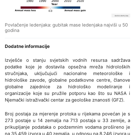
Povlačenje ledenjaka: gubitak mase ledenjaka najviši u 50
godina
Dodatne informacije
Izvješće o stanju svjetskih vodnih resursa sadržava
podatke koje je dostavila opsežna mreža hidroloških
stručnjaka, uključujući nacionalne meteorološke i
hidrološke zavode, globalne podatkovne centre, članove
globalne zajednice za hidrološko modeliranje i
organizacije koje su pružile potporu kao što su NASA i
Njemački istraživački centar za geološke znanosti (GFZ).
Broj postaja za mjerenje protoka u rijekama povećan je s
273 postaje u 14 zemalja na 713 postaja u 33 zemlje, a
prikupljanje podataka o podzemnim vodama prošireno je
na 35.459 izvora u 40 zemalja, u odnosu na 8.246 izvora u