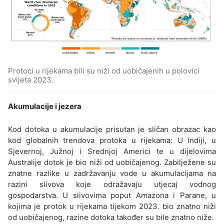
Protoci u rijekama bili su niži od uobičajenih u polovici
svijeta 2023.
Akumulacije i jezera
Kod dotoka u akumulacije prisutan je sličan obrazac kao
kod globalnih trendova protoka u rijekama: U Indiji, u
Sjevernoj, Južnoj i Srednjoj Americi te u dijelovima
Australije dotok je bio niži od uobičajenog. Zabilježene su
znatne razlike u zadržavanju vode u akumulacijama na
razini slivova koje odražavaju utjecaj vodnog
gospodarstva. U slivovima poput Amazona i Parane, u
kojima je protok u rijekama tijekom 2023. bio znatno niži
od uobičajenog, razine dotoka također su bile znatno niže.