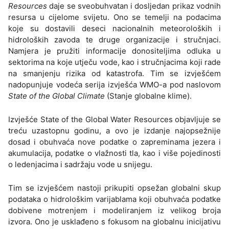
Resources
daje se sveobuhvatan i dosljedan prikaz vodnih
resursa u cijelome svijetu. Ono se temelji na podacima
koje su dostavili deseci nacionalnih meteoroloških i
hidroloških zavoda te druge organizacije i stručnjaci.
Namjera je pružiti informacije donositeljima odluka u
sektorima na koje utječu vode, kao i stručnjacima koji rade
na smanjenju rizika od katastrofa. Tim se izvješćem
nadopunjuje vodeća serija izvješća WMO-a pod naslovom
State of the Global Climate
(Stanje globalne klime).
Izvješće State of the Global Water Resources objavljuje se
treću uzastopnu godinu, a ovo je izdanje najopsežnije
dosad i obuhvaća nove podatke o zapreminama jezera i
akumulacija, podatke o vlažnosti tla, kao i više pojedinosti
o ledenjacima i sadržaju vode u snijegu.
Tim se izvješćem nastoji prikupiti opsežan globalni skup
podataka o hidrološkim varijablama koji obuhvaća podatke
dobivene motrenjem i modeliranjem iz velikog broja
izvora. Ono je usklađeno s fokusom na globalnu inicijativu