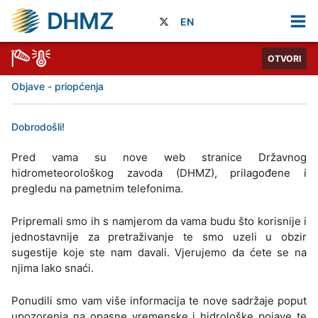
DHMZ
EN
OTVORI
Objave - priopćenja
Dobrodošli!
Pred vama su nove web stranice Državnog
hidrometeorološkog zavoda (DHMZ), prilagođene i
pregledu na pametnim telefonima.
Pripremali smo ih s namjerom da vama budu što korisnije i
jednostavnije za pretraživanje te smo uzeli u obzir
sugestije koje ste nam davali. Vjerujemo da ćete se na
njima lako snaći.
Ponudili smo vam više informacija te nove sadržaje poput
upozorenja na opasne vremenske i hidrološke pojave te