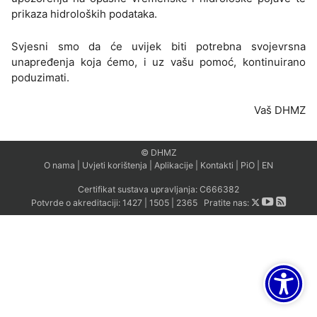
prikaza hidroloških podataka.
Svjesni smo da će uvijek biti potrebna svojevrsna
unapređenja koja ćemo, i uz vašu pomoć, kontinuirano
poduzimati.
Vaš DHMZ
© DHMZ
O nama
|
Uvjeti korištenja
|
Aplikacije
|
Kontakti
|
PiO
|
EN
Certifikat sustava upravljanja:
C666382
Potvrde o akreditaciji:
1427
|
1505
|
2365
Pratite nas: