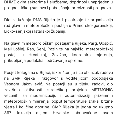
DHMZ-ovim sektorima i službama, doprinosi unaprjeđenju
prognostičkog sustava i poboljšanju preciznosti prognoza.
Dio zaduženja PMS Rijeka je i planiranje te organizacija
rad glavnih meteoroloških postaja u Primorsko-goranskoj,
Ličko-senjskoj i Istarskoj županiji.
Na glavnim meteorološkim postajama Rijeka, Parg, Gospić,
Mali Lošinj, Rab, Senj, Pazin te na najvišoj meteorološkoj
postaji u Hrvatskoj, Zavižan, koordinira mjerenja,
prikupljanja podataka i održavanje opreme.
Posjet kolegama u Rijeci, iskorišten je i za obilazak radova
na GMP Rijeka i razgovor s voditeljicom pododsjeka
Vesnom Jakovljević. Na postaji su u tijeku radovi, dio
završnih aktivnosti strateškog projekta METMONIC
vezanih za modernizaciju i automatizaciji prizemnih
meteoroloških mjerenja, poput temperature zraka, brzine
vjetra i količine oborine. GMP Rijeka je jedna od ukupno
397 lokacija diljem Hrvatske obuhvaćene ovom