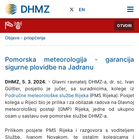
DHMZ
EN
OTVORI
Objave - priopćenja
Pomorska meteorologija - garancija
sigurne plovidbe na Jadranu
DHMZ, 5. 3. 2024.
- Glavni ravnatelj DHMZ-a, dr. sc. Ivan
Güttler, posjetio je jučer, sa suradnicima, kolege iz
Područne meteorološke službe Rijeka
(PMS Rijeka). Posjet
kolega u Rijeci bio je prilika i za obilazak radova na Glavnoj
meteorološkoj postaji (GMP) Rijeka, jedne od ukupno
osam u sastavu ove pomorske službe DHMZ-a.
Prilikom posjete PMS Rijeka i razgovora s voditeljem
Službe, Ivanom Novakom, te ostalim kolegicama i