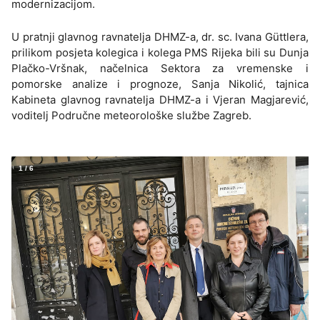
modernizacijom.
U pratnji glavnog ravnatelja DHMZ-a, dr. sc. Ivana Güttlera,
prilikom posjeta kolegica i kolega PMS Rijeka bili su Dunja
Plačko-Vršnak, načelnica Sektora za vremenske i
pomorske analize i prognoze, Sanja Nikolić, tajnica
Kabineta glavnog ravnatelja DHMZ-a i Vjeran Magjarević,
voditelj Područne meteorološke službe Zagreb.
1
/
6