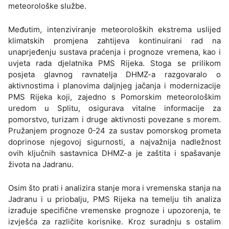
meteorološke službe.
Međutim, intenziviranje meteoroloških ekstrema uslijed
klimatskih promjena zahtijeva kontinuirani rad na
unaprjeđenju sustava praćenja i prognoze vremena, kao i
uvjeta rada djelatnika PMS Rijeka. Stoga se prilikom
posjeta glavnog ravnatelja DHMZ-a razgovaralo o
aktivnostima i planovima daljnjeg jačanja i modernizacije
PMS Rijeka koji, zajedno s Pomorskim meteorološkim
uredom u Splitu, osigurava vitalne informacije za
pomorstvo, turizam i druge aktivnosti povezane s morem.
Pružanjem prognoze 0-24 za sustav pomorskog prometa
doprinose njegovoj sigurnosti, a najvažnija nadležnost
ovih ključnih sastavnica DHMZ-a je zaštita i spašavanje
života na Jadranu.
Osim što prati i analizira stanje mora i vremenska stanja na
Jadranu i u priobalju, PMS Rijeka na temelju tih analiza
izrađuje specifične vremenske prognoze i upozorenja, te
izvješća za različite korisnike. Kroz suradnju s ostalim