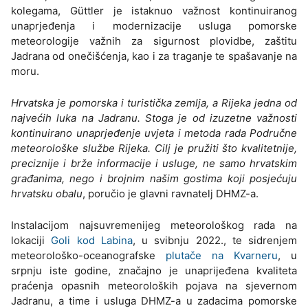
kolegama, Güttler je istaknuo važnost kontinuiranog
unaprjeđenja i modernizacije usluga pomorske
meteorologije važnih za sigurnost plovidbe, zaštitu
Jadrana od onečišćenja, kao i za traganje te spašavanje na
moru.
Hrvatska je pomorska i turistička zemlja, a Rijeka jedna od
najvećih luka na Jadranu. Stoga je od izuzetne važnosti
kontinuirano unaprjeđenje uvjeta i metoda rada Područne
meteorološke službe Rijeka. Cilj je pružiti što kvalitetnije,
preciznije i brže informacije i usluge, ne samo hrvatskim
građanima, nego i brojnim našim gostima koji posjećuju
hrvatsku obalu
, poručio je glavni ravnatelj DHMZ-a.
Instalacijom najsuvremenijeg meteorološkog rada na
lokaciji
Goli kod Labina
, u svibnju 2022., te sidrenjem
meteorološko-oceanografske
plutače na Kvarneru
, u
srpnju iste godine, značajno je unaprijeđena kvaliteta
praćenja opasnih meteoroloških pojava na sjevernom
Jadranu, a time i usluga DHMZ-a u zadacima pomorske