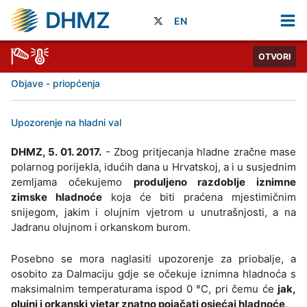
DHMZ
EN
OTVORI
Objave - priopćenja
Upozorenje na hladni val
DHMZ, 5. 01. 2017.
- Zbog pritjecanja hladne zračne mase
polarnog porijekla, idućih dana u Hrvatskoj, a i u susjednim
zemljama očekujemo
produljeno razdoblje iznimne
zimske hladnoće
koja će biti praćena mjestimičnim
snijegom, jakim i olujnim vjetrom u unutrašnjosti, a na
Jadranu olujnom i orkanskom burom.
Posebno se mora naglasiti upozorenje za priobalje, a
osobito za Dalmaciju gdje se očekuje iznimna hladnoća s
maksimalnim temperaturama ispod 0 °C, pri čemu će
jak,
olujni i orkanski vjetar znatno pojačati osjećaj hladnoće
.