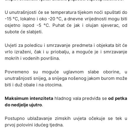
U unutrašnjosti će se temperatura tijekom noći spuštati do
-15 °C, lokalno i oko -20 °C, a dnevne vrijednosti mogu biti
osjetno ispod -5 °C. Puhat će jak i olujan sjeverac, od
subote će slabjeti.
Uvjeti za poledicu i smrzavanje predmeta i objekata bit će
vrlo izraženi, čak i u priobalju, a moguće je i smrzavanje
mokrih i vodenih površina.
Povremeno su moguće uglavnom slabe oborine, u
unutrašnjosti snijeg, a snijega nošenog jakom burom može
biti i duž obale i na otocima.
Maksimum intenziteta
hladnog vala predviđa se
od petka
do nedjelje ujutro
.
Postupno ublažavanje zimskih uvjeta očekuje se tek u
prvoj polovini idućeg tjedna.