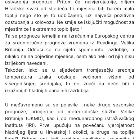
ostvarenja prognoze. Pritom će, najvjerojatnije, diljem
Hrvatske svaki od sljedeća tri mjeseca biti barem malo
topliji nego što je to uobičajeno, uz najveća pozitivna
odstupanja u kolovozu. Ne smije se isključiti mogućnost za
mjestimice i ekstremno toplo ljeto."
Ta se prognoza temeljila na izračunima Europskog centra
za srednjoročne prognoze vremena iz Readinga, Velika
Britanija. Odnosi se na cijelo spomenuto razdoblje, a
nikako ne na pojedine mjesece, osim ako neki od njih nisu
izrijekom navedeni.
Također, iako se u sljedećem tromjesečju srednja
temperatura zraka očekuje većinom višom od
višegodišnjeg srednjaka, to ne znači da neće biti i
izraženijih hladnijih dana i/ili razdoblja.
U međuvremenu su se pojavile i neke druge sezonske
prognoze, primjerice od meteorološke službe Velike
Britanije (UKMO), kao i od međunarodnog istraživačkog
instituta (IRI). Prve upućuju na povećanu vjerojatnost
hladnijeg ljeta u Hrvatskoj i okolici, a druge na toplije
ljeto!? Pritom oni koji ozbiljno analiziraju, razumiju i