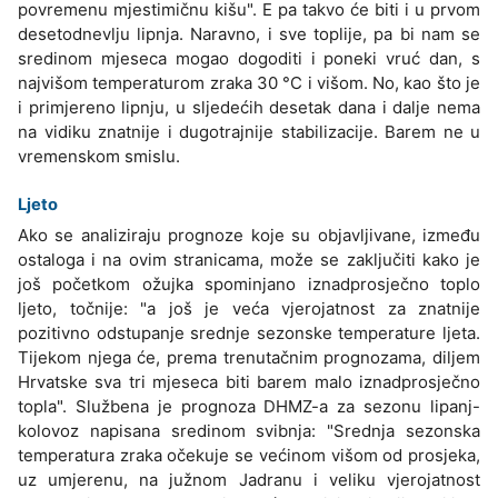
povremenu mjestimičnu kišu". E pa takvo će biti i u prvom
desetodnevlju lipnja. Naravno, i sve toplije, pa bi nam se
sredinom mjeseca mogao dogoditi i poneki vruć dan, s
najvišom temperaturom zraka 30 °C i višom. No, kao što je
i primjereno lipnju, u sljedećih desetak dana i dalje nema
na vidiku znatnije i dugotrajnije stabilizacije. Barem ne u
vremenskom smislu.
Ljeto
Ako se analiziraju prognoze koje su objavljivane, između
ostaloga i na ovim stranicama, može se zaključiti kako je
još početkom ožujka spominjano iznadprosječno toplo
ljeto, točnije: "a još je veća vjerojatnost za znatnije
pozitivno odstupanje srednje sezonske temperature ljeta.
Tijekom njega će, prema trenutačnim prognozama, diljem
Hrvatske sva tri mjeseca biti barem malo iznadprosječno
topla". Službena je prognoza DHMZ-a za sezonu lipanj-
kolovoz napisana sredinom svibnja: "Srednja sezonska
temperatura zraka očekuje se većinom višom od prosjeka,
uz umjerenu, na južnom Jadranu i veliku vjerojatnost