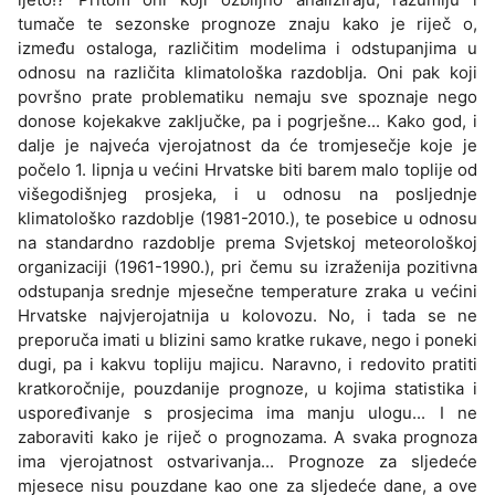
tumače te sezonske prognoze znaju kako je riječ o,
između ostaloga, različitim modelima i odstupanjima u
odnosu na različita klimatološka razdoblja. Oni pak koji
površno prate problematiku nemaju sve spoznaje nego
donose kojekakve zaključke, pa i pogrješne... Kako god, i
dalje je najveća vjerojatnost da će tromjesečje koje je
počelo 1. lipnja u većini Hrvatske biti barem malo toplije od
višegodišnjeg prosjeka, i u odnosu na posljednje
klimatološko razdoblje (1981-2010.), te posebice u odnosu
na standardno razdoblje prema Svjetskoj meteorološkoj
organizaciji (1961-1990.), pri čemu su izraženija pozitivna
odstupanja srednje mjesečne temperature zraka u većini
Hrvatske najvjerojatnija u kolovozu. No, i tada se ne
preporuča imati u blizini samo kratke rukave, nego i poneki
dugi, pa i kakvu topliju majicu. Naravno, i redovito pratiti
kratkoročnije, pouzdanije prognoze, u kojima statistika i
uspoređivanje s prosjecima ima manju ulogu... I ne
zaboraviti kako je riječ o prognozama. A svaka prognoza
ima vjerojatnost ostvarivanja... Prognoze za sljedeće
mjesece nisu pouzdane kao one za sljedeće dane, a ove