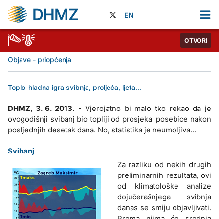
DHMZ
EN
OTVORI
Objave - priopćenja
Toplo-hladna igra svibnja, proljeća, ljeta...
DHMZ, 3. 6. 2013.
- Vjerojatno bi malo tko rekao da je
ovogodišnji svibanj bio topliji od prosjeka, posebice nakon
posljednjih desetak dana. No, statistika je neumoljiva...
Svibanj
Za razliku od nekih drugih
preliminarnih rezultata, ovi
od klimatološke analize
dojučerašnjega svibnja
danas se smiju objavljivati.
Prema njima će srednja