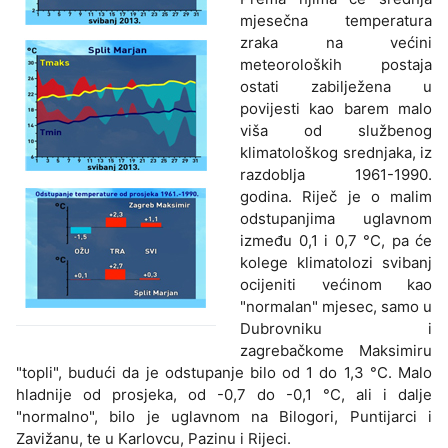
mjesečna temperatura
zraka na većini
meteoroloških postaja
ostati zabilježena u
povijesti kao barem malo
viša od službenog
klimatološkog srednjaka, iz
razdoblja 1961-1990.
godina. Riječ je o malim
odstupanjima uglavnom
između 0,1 i 0,7 °C, pa će
kolege klimatolozi svibanj
ocijeniti većinom kao
"normalan" mjesec, samo u
Dubrovniku i
zagrebačkome Maksimiru
"topli", budući da je odstupanje bilo od 1 do 1,3 °C. Malo
hladnije od prosjeka, od -0,7 do -0,1 °C, ali i dalje
"normalno", bilo je uglavnom na Bilogori, Puntijarci i
Zavižanu, te u Karlovcu, Pazinu i Rijeci.