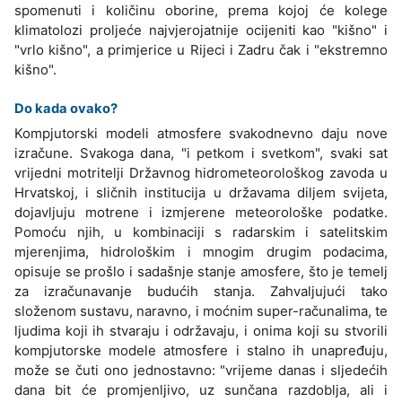
spomenuti i količinu oborine, prema kojoj će kolege
klimatolozi proljeće najvjerojatnije ocijeniti kao "kišno" i
"vrlo kišno", a primjerice u Rijeci i Zadru čak i "ekstremno
kišno".
Do kada ovako?
Kompjutorski modeli atmosfere svakodnevno daju nove
izračune. Svakoga dana, "i petkom i svetkom", svaki sat
vrijedni motritelji Državnog hidrometeorološkog zavoda u
Hrvatskoj, i sličnih institucija u državama diljem svijeta,
dojavljuju motrene i izmjerene meteorološke podatke.
Pomoću njih, u kombinaciji s radarskim i satelitskim
mjerenjima, hidrološkim i mnogim drugim podacima,
opisuje se prošlo i sadašnje stanje amosfere, što je temelj
za izračunavanje budućih stanja. Zahvaljujući tako
složenom sustavu, naravno, i moćnim super-računalima, te
ljudima koji ih stvaraju i održavaju, i onima koji su stvorili
kompjutorske modele atmosfere i stalno ih unapređuju,
može se čuti ono jednostavno: "vrijeme danas i sljedećih
dana bit će promjenljivo, uz sunčana razdoblja, ali i