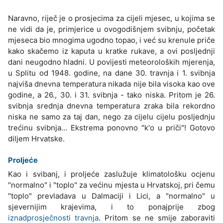
Naravno, riječ je o prosjecima za cijeli mjesec, u kojima se
ne vidi da je, primjerice u ovogodišnjem svibnju, početak
mjeseca bio mnogima ugodno topao, i već su krenule priče
kako skačemo iz kaputa u kratke rukave, a ovi posljednji
dani neugodno hladni. U povijesti meteoroloških mjerenja,
u Splitu od 1948. godine, na dane 30. travnja i 1. svibnja
najviša dnevna temperatura nikada nije bila visoka kao ove
godine, a 26., 30. i 31. svibnja - tako niska. Pritom je 26.
svibnja srednja dnevna temperatura zraka bila rekordno
niska ne samo za taj dan, nego za cijelu cijelu posljednju
trećinu svibnja... Ekstrema ponovno "k'o u priči"! Gotovo
diljem Hrvatske.
Proljeće
Kao i svibanj, i proljeće zaslužuje klimatološku ocjenu
"normalno" i "toplo" za većinu mjesta u Hrvatskoj, pri čemu
"toplo" prevladava u Dalmaciji i Lici, a "normalno" u
sjevernijim krajevima, i to ponajprije zbog
iznadprosječnosti travnja
. Pritom se ne smije zaboraviti