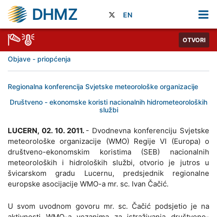
DHMZ
EN
OTVORI
Objave - priopćenja
Regionalna konferencija Svjetske meteorološke organizacije
Društveno - ekonomske koristi nacionalnih hidrometeoroloških
službi
LUCERN, 02. 10. 2011.
- Dvodnevna konferenciju Svjetske
meteorološke organizacije (WMO) Regije VI (Europa) o
društveno-ekonomskim koristima (SEB) nacionalnih
meteoroloških i hidroloških službi, otvorio je jutros u
švicarskom gradu Lucernu, predsjednik regionalne
europske asocijacije WMO-a mr. sc. Ivan Čačić.
U svom uvodnom govoru mr. sc. Čačić podsjetio je na
aktivnosti WMO-a vezanima za istraživanja društveno-