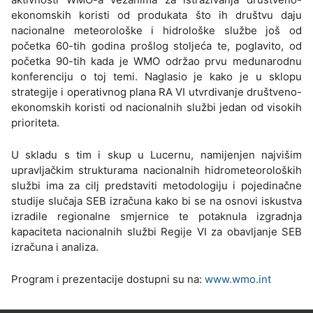
ekonomskih koristi od produkata što ih društvu daju
nacionalne meteorološke i hidrološke službe još od
početka 60-tih godina prošlog stoljeća te, poglavito, od
početka 90-tih kada je WMO održao prvu medunarodnu
konferenciju o toj temi. Naglasio je kako je u sklopu
strategije i operativnog plana RA VI utvrdivanje društveno-
ekonomskih koristi od nacionalnih službi jedan od visokih
prioriteta.
U skladu s tim i skup u Lucernu, namijenjen najvišim
upravljačkim strukturama nacionalnih hidrometeoroloških
službi ima za cilj predstaviti metodologiju i pojedinačne
studije slučaja SEB izračuna kako bi se na osnovi iskustva
izradile regionalne smjernice te potaknula izgradnja
kapaciteta nacionalnih službi Regije VI za obavljanje SEB
izračuna i analiza.
Program i prezentacije dostupni su na:
www.wmo.int