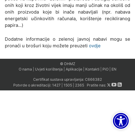
onih koji kroz životni vijek imaju manji učinak na okoliš od
onih proizvoda koje bi inače nabavljali (npr. nabava
energetski učinkovitih računala, korištenje recikliranog
papira...)
Dodatne informacije o zelenoj javnoj nabavi mogu se
pronaći u brošuri koju možete preuzeti
ovdje
© DHMZ
O nama
|
Uvjeti korištenja
|
Aplikacije
|
Kontakti
|
PiO
|
EN
Certifikat sustava upravljanja:
C666382
Potvrde o akreditaciji:
1427
|
1505
|
2365
Pratite nas: