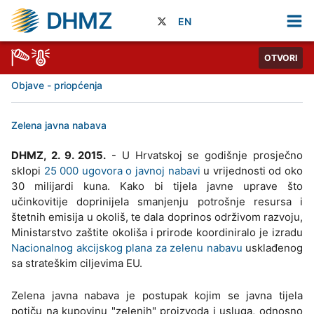
DHMZ
EN
OTVORI
Objave - priopćenja
Zelena javna nabava
DHMZ, 2. 9. 2015.
- U Hrvatskoj se godišnje prosječno
sklopi
25 000 ugovora o javnoj nabavi
u vrijednosti od oko
30 milijardi kuna. Kako bi tijela javne uprave što
učinkovitije doprinijela smanjenju potrošnje resursa i
štetnih emisija u okoliš, te dala doprinos održivom razvoju,
Ministarstvo zaštite okoliša i prirode koordiniralo je izradu
Nacionalnog akcijskog plana za zelenu nabavu
usklađenog
sa strateškim ciljevima EU.
Zelena javna nabava je postupak kojim se javna tijela
potiču na kupovinu "zelenih" proizvoda i usluga, odnosno