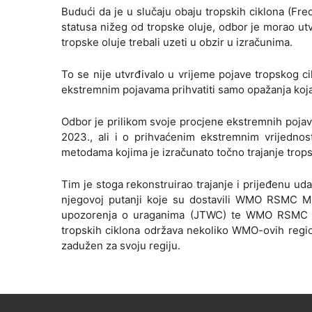
Budući da je u slučaju obaju tropskih ciklona (Fre
statusa nižeg od tropske oluje, odbor je morao utvrd
tropske oluje trebali uzeti u obzir u izračunima.
To se nije utvrđivalo u vrijeme pojave tropskog 
ekstremnim pojavama prihvatiti samo opažanja koja i
Odbor je prilikom svoje procjene ekstremnih pojav
2023., ali i o prihvaćenim ekstremnim vrijednos
metodama kojima je izračunato točno trajanje trops
Tim je stoga rekonstruirao trajanje i prijeđenu ud
njegovoj putanji koje su dostavili WMO RSMC Mi
upozorenja o uraganima (JTWC) te WMO RSMC To
tropskih ciklona održava nekoliko WMO-ovih region
zadužen za svoju regiju.