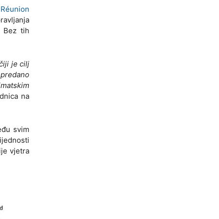
 Réunion
ravljanja
. Bez tih
čiji je cilj
 predano
imatskim
adnica na
eđu svim
jednosti
je vjetra