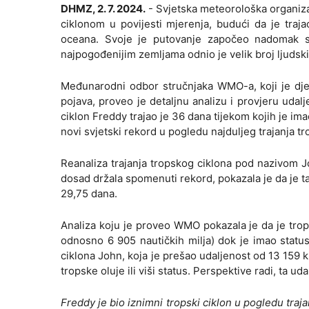
DHMZ, 2. 7. 2024.
- Svjetska meteorološka organizac
ciklonom u povijesti mjerenja, budući da je traj
oceana. Svoje je putovanje započeo nadomak sj
najpogođenijim zemljama odnio je velik broj ljudski
Međunarodni odbor stručnjaka WMO-a, koji je dje
pojava, proveo je detaljnu analizu i provjeru udalj
ciklon Freddy trajao je 36 dana tijekom kojih je imao
novi svjetski rekord u pogledu najduljeg trajanja t
Reanaliza trajanja tropskog ciklona pod nazivom J
dosad držala spomenuti rekord, pokazala je da je ta
29,75 dana.
Analiza koju je proveo WMO pokazala je da je tro
odnosno 6 905 nautičkih milja) dok je imao status 
ciklona John, koja je prešao udaljenost od 13 159 k
tropske oluje ili viši status. Perspektive radi, ta 
Freddy je bio iznimni tropski ciklon u pogledu traj