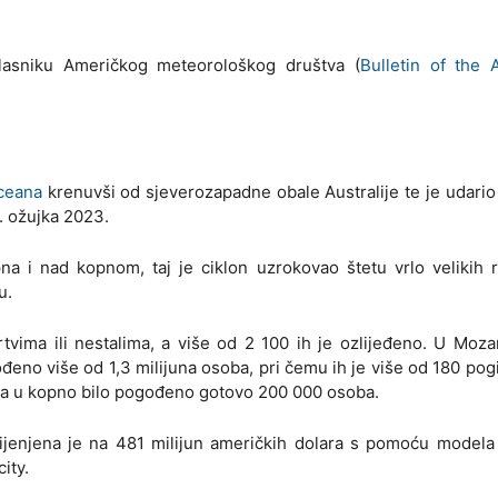
 Glasniku Američkog meteorološkog društva (
Bulletin of the 
oceana
krenuvši od sjeverozapadne obale Australije te je udari
4. ožujka 2023.
na i nad kopnom, taj je ciklon uzrokovao štetu vrlo velikih 
u.
vima ili nestalima, a više od 2 100 ih je ozlijeđeno. U Moz
eno više od 1,3 milijuna osoba, pri čemu ih je više od 180 pog
na u kopno bilo pogođeno gotovo 200 000 osoba.
jenjena je na 481 milijun američkih dolara s pomoću modela 
ity.