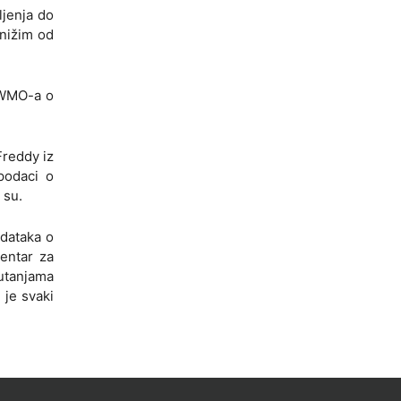
ljenja do
 nižim od
a WMO-a o
Freddy iz
podaci o
 su.
odataka o
entar za
utanjama
 je svaki