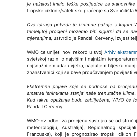
je nažalost imalo teške posljedice za stanovnike 
tropske ciklone/satelitsko praćenje sa Sveučilišta
Ova istraga potvrda je iznimne pažnje s kojom W
temeljitoj procjeni možemo biti sigurni da se n
mjerenjima,
ustvrdio je Randall Cerveny, izvjesti
WMO će unijeti novi rekord u svoj
Arhiv ekstremn
svjetskoj razini o najvišim i najnižim temperatur
najsnažnijem udaru vjetra, najduljem bljesku mun
znanstvenici koji se bave proučavanjem povijesti vre
Ekstremne pojave koje se podnose na procjen
smatrati 'snimkama stanja’ naše trenutačne klime. 
Kad takva opažanja budu zabilježena, WMO će for
Randall Cerveny.
WMO-ov odbor za procjenu sastojao se od stručnj
meteorologiju, Australija), Regionalnog speci
Francuska), koji je prognozirao tropski ciklon