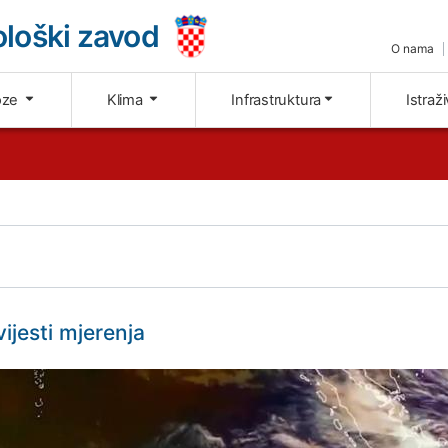
loški zavod
O nama
oze
Klima
Infrastruktura
Istraž
vijesti mjerenja