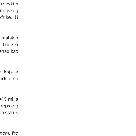
 tropskim
Indijskog
frike. U
imatskih
. Tropski
iznao kao
, koja je
i odnosno
945 milja
 tropskog
ao status
pnom, što