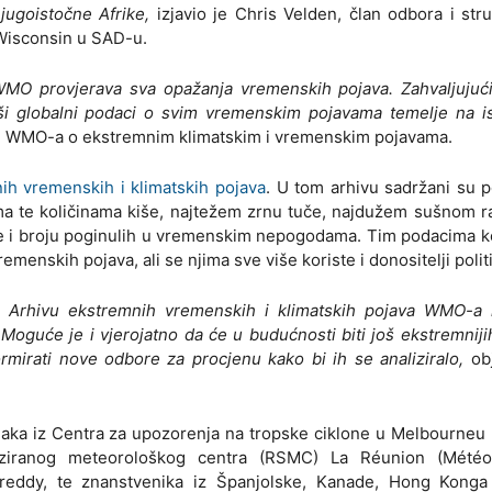
jugoistočne Afrike,
izjavio je Chris Velden, član odbora i str
 Wisconsin u SAD-u.
MO provjerava sva opažanja vremenskih pojava. Zahvaljujući 
aši globalni podaci o svim vremenskim pojavama temelje na i
telj WMO-a o ekstremnim klimatskim i vremenskim pojavama.
ih vremenskih i klimatskih pojava
. U tom arhivu sadržani su 
ama te količinama kiše, najtežem zrnu tuče, najdužem sušnom r
je i broju poginulih u vremenskim nepogodama. Tim podacima k
menskih pojava, ali se njima sve više koriste i donositelji polit
u Arhivu ekstremnih vremenskih i klimatskih pojava WMO-
Moguće je i vjerojatno da će u budućnosti biti još ekstremniji
mirati nove odbore za procjenu kako bi ih se analiziralo,
obj
aka iz Centra za upozorenja na tropske ciklone u Melbourneu 
jaliziranog meteorološkog centra (RSMC) La Réunion (Météo
 Freddy, te znanstvenika iz Španjolske, Kanade, Hong Konga 