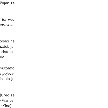
učnjak za
toj vrlo
spravnim
podaci na
azdoblju,
oriste se
ika.
a možemo
h pojava.
asnio je
(Ured za
-France,
(Kina) i