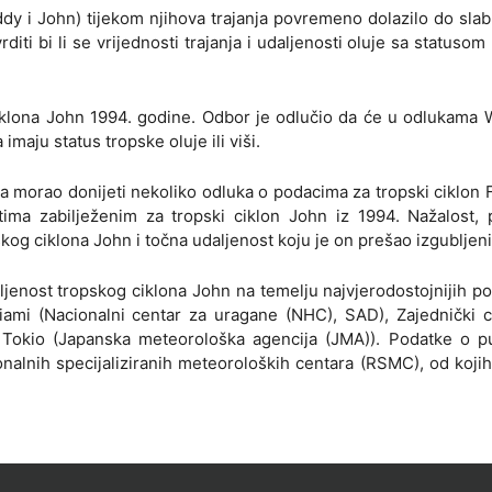
ddy i John) tijekom njihova trajanja povremeno dolazilo do slab
iti bi li se vrijednosti trajanja i udaljenosti oluje sa statusom
ciklona John 1994. godine. Odbor je odlučio da će u odlukam
maju status tropske oluje ili viši.
a morao donijeti nekoliko odluka o podacima za tropski ciklon 
tima zabilježenim za tropski ciklon John iz 1994. Nažalost, 
kog ciklona John i točna udaljenost koju je on prešao izgubljeni
aljenost tropskog ciklona John na temelju najvjerodostojnijih p
ami (Nacionalni centar za uragane (NHC), SAD), Zajednički c
kio (Japanska meteorološka agencija (JMA)). Podatke o p
alnih specijaliziranih meteoroloških centara (RSMC), od kojih