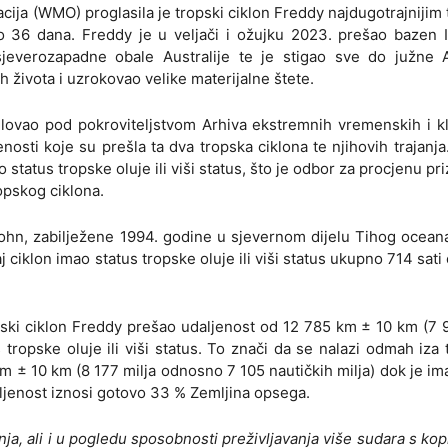
ija (WMO) proglasila je tropski ciklon Freddy najdugotrajnijim
ao 36 dana. Freddy je u veljači i ožujku 2023. prešao bazen 
everozapadne obale Australije te je stigao sve do južne A
h života i uzrokovao velike materijalne štete.
lovao pod pokroviteljstvom Arhiva ekstremnih vremenskih i kl
enosti koje su prešla ta dva tropska ciklona te njihovih trajanja
 status tropske oluje ili viši status, što je odbor za procjenu pr
ropskog ciklona.
ohn, zabilježene 1994. godine u sjevernom dijelu Tihog oceana
j ciklon imao status tropske oluje ili viši status ukupno 714 sat
pski ciklon Freddy prešao udaljenost od 12 785 km ± 10 km (7 
tropske oluje ili viši status. To znači da se nalazi odmah iza
m ± 10 km (8 177 milja odnosno 7 105 nautičkih milja) dok je im
udaljenost iznosi gotovo 33 % Zemljina opsega.
anja, ali i u pogledu sposobnosti preživljavanja više sudara s ko