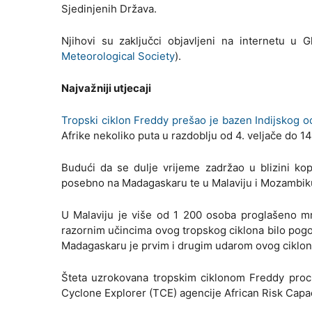
Sjedinjenih Država.
Njihovi su zaključci objavljeni na internetu u
Meteorological Society
).
Najvažniji utjecaji
Tropski ciklon Freddy prešao je bazen Indijskog 
Afrike nekoliko puta u razdoblju od 4. veljače do 1
Budući da se dulje vrijeme zadržao u blizini kop
posebno na Madagaskaru te u Malaviju i Mozambik
U Malaviju je više od 1 200 osoba proglašeno mrt
razornim učincima ovog tropskog ciklona bilo pogođ
Madagaskaru je prvim i drugim udarom ovog ciklo
Šteta uzrokovana tropskim ciklonom Freddy proci
Cyclone Explorer (TCE) agencije African Risk Capac