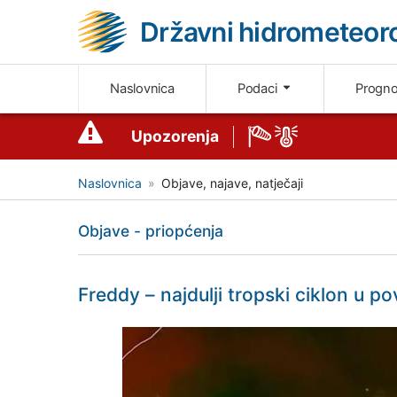
Državni hidrometeoro
Naslovnica
Podaci
Progn
Upozorenja
Naslovnica
Objave, najave, natječaji
Objave - priopćenja
Freddy – najdulji tropski ciklon u po