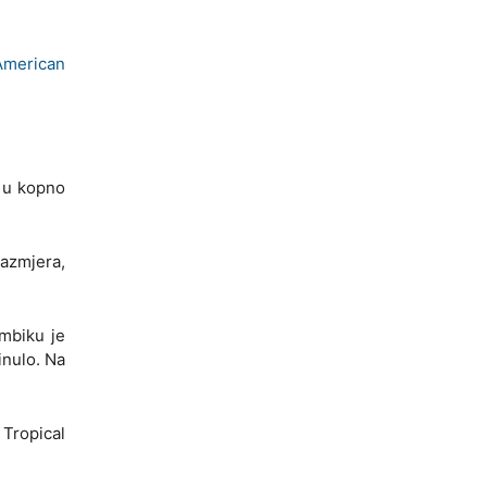
American
o u kopno
razmjera,
ambiku je
inulo. Na
Tropical