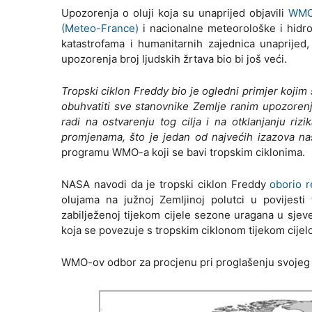
Upozorenja o oluji koja su unaprijed objavili
WMO-
(Meteo-France)
i nacionalne meteorološke i hidro
katastrofama i humanitarnih zajednica unaprijed,
upozorenja broj ljudskih žrtava bio bi još veći.
Tropski ciklon Freddy bio je ogledni primjer kojim 
obuhvatiti sve stanovnike Zemlje ranim upozoren
radi na ostvarenju tog cilja i na otklanjanju r
promjenama, što je jedan od najvećih izazova n
programu WMO-a koji se bavi tropskim ciklonima.
NASA navodi da je tropski ciklon Freddy
oborio 
olujama na južnoj Zemljinoj polutci u povijesti
zabilježenoj tijekom cijele sezone uragana u sjev
koja se povezuje s tropskim ciklonom tijekom cijel
WMO-ov odbor za procjenu pri proglašenju svojeg r