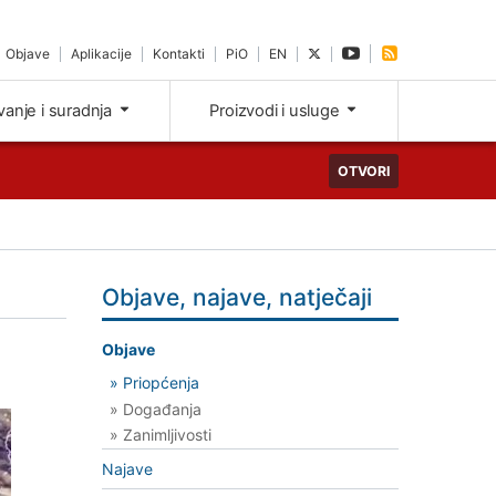
Objave
Aplikacije
Kontakti
PiO
EN
ivanje i suradnja
Proizvodi i usluge
OTVORI
Objave, najave, natječaji
Objave
» Priopćenja
» Događanja
» Zanimljivosti
Najave